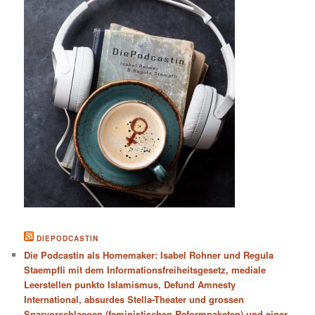
DIEPODCASTIN
Die Podcastin als Homemaker: Isabel Rohner und Regula
Staempfli mit dem Informationsfreiheitsgesetz, mediale
Leerstellen punkto Islamismus, Defund Amnesty
International, absurdes Stella-Theater und grossen
Sparvorschlaegen (feministischen Reformpaketen) und einer