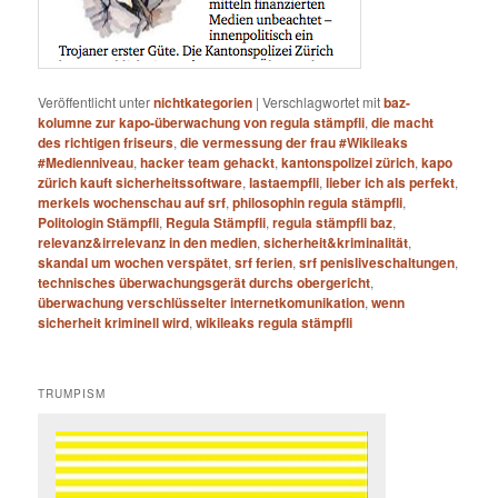
Veröffentlicht unter
nichtkategorien
|
Verschlagwortet mit
baz-
kolumne zur kapo-überwachung von regula stämpfli
,
die macht
des richtigen friseurs
,
die vermessung der frau #Wikileaks
#Medienniveau
,
hacker team gehackt
,
kantonspolizei zürich
,
kapo
zürich kauft sicherheitssoftware
,
lastaempfli
,
lieber ich als perfekt
,
merkels wochenschau auf srf
,
philosophin regula stämpfli
,
Politologin Stämpfli
,
Regula Stämpfli
,
regula stämpfli baz
,
relevanz&irrelevanz in den medien
,
sicherheit&kriminalität
,
skandal um wochen verspätet
,
srf ferien
,
srf penisliveschaltungen
,
technisches überwachungsgerät durchs obergericht
,
überwachung verschlüsselter internetkomunikation
,
wenn
sicherheit kriminell wird
,
wikileaks regula stämpfli
TRUMPISM