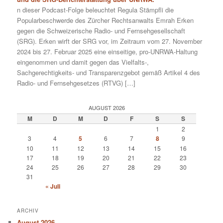
n dieser Podcast-Folge beleuchtet Regula Stämpfli die
Popularbeschwerde des Zürcher Rechtsanwalts Emrah Erken
gegen die Schweizerische Radio- und Fernsehgesellschaft
(SRG). Erken wirft der SRG vor, im Zeitraum vom 27. November
2024 bis 27. Februar 2025 eine einseitige, pro-UNRWA-Haltung
eingenommen und damit gegen das Vielfalts-,
Sachgerechtigkeits- und Transparenzgebot gemäß Artikel 4 des
Radio- und Fernsehgesetzes (RTVG) […]
AUGUST 2026
M
D
M
D
F
S
S
1
2
3
4
5
6
7
8
9
10
11
12
13
14
15
16
17
18
19
20
21
22
23
24
25
26
27
28
29
30
31
« Juli
ARCHIV
August 2026