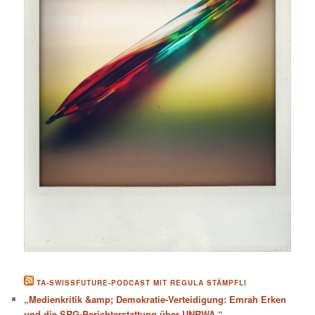
TA-SWISSFUTURE-PODCAST MIT REGULA STÄMPFLI
„Medienkritik &amp; Demokratie-Verteidigung: Emrah Erken
und die SRG-Berichterstattung über UNRWA.“