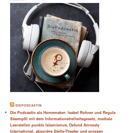
DIEPODCASTIN
Die Podcastin als Homemaker: Isabel Rohner und Regula
Staempfli mit dem Informationsfreiheitsgesetz, mediale
Leerstellen punkto Islamismus, Defund Amnesty
International, absurdes Stella-Theater und grossen