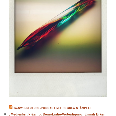
TA-SWISSFUTURE-PODCAST MIT REGULA STÄMPFLI
„Medienkritik &amp; Demokratie-Verteidigung: Emrah Erken