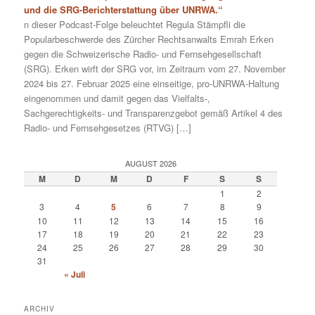
und die SRG-Berichterstattung über UNRWA.“
n dieser Podcast-Folge beleuchtet Regula Stämpfli die
Popularbeschwerde des Zürcher Rechtsanwalts Emrah Erken
gegen die Schweizerische Radio- und Fernsehgesellschaft
(SRG). Erken wirft der SRG vor, im Zeitraum vom 27. November
2024 bis 27. Februar 2025 eine einseitige, pro-UNRWA-Haltung
eingenommen und damit gegen das Vielfalts-,
Sachgerechtigkeits- und Transparenzgebot gemäß Artikel 4 des
Radio- und Fernsehgesetzes (RTVG) […]
AUGUST 2026
M
D
M
D
F
S
S
1
2
3
4
5
6
7
8
9
10
11
12
13
14
15
16
17
18
19
20
21
22
23
24
25
26
27
28
29
30
31
« Juli
ARCHIV