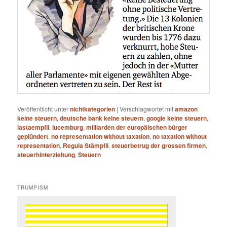
Veröffentlicht unter
nichtkategorien
|
Verschlagwortet mit
amazon
keine steuern
,
deutsche bank keine steuern
,
google keine steuern
,
lastaempfli
,
lucemburg
,
milliarden der europäischen bürger
geplündert
,
no representation without taxation
,
no taxation without
representation
,
Regula Stämpfli
,
steuerbetrug der grossen firmen
,
steuerhinterziehung
,
Steuern
TRUMPISM