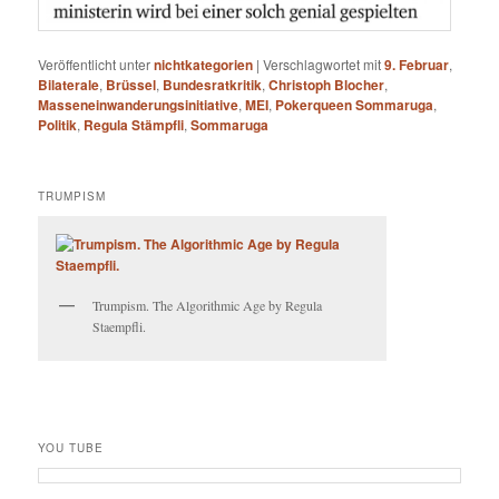
Veröffentlicht unter
nichtkategorien
|
Verschlagwortet mit
9. Februar
,
Bilaterale
,
Brüssel
,
Bundesratkritik
,
Christoph Blocher
,
Masseneinwanderungsinitiative
,
MEI
,
Pokerqueen Sommaruga
,
Politik
,
Regula Stämpfli
,
Sommaruga
TRUMPISM
Trumpism. The Algorithmic Age by Regula
Staempfli.
YOU TUBE