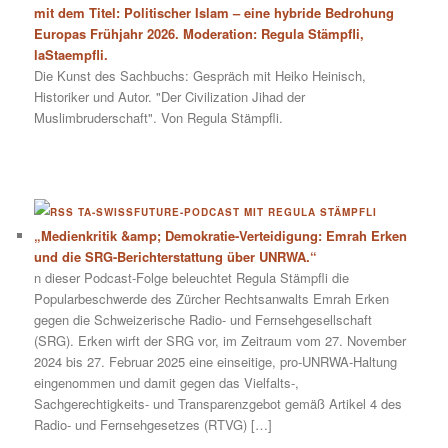
mit dem Titel: Politischer Islam – eine hybride Bedrohung
Europas Frühjahr 2026. Moderation: Regula Stämpfli,
laStaempfli.
Die Kunst des Sachbuchs: Gespräch mit Heiko Heinisch,
Historiker und Autor. "Der Civilization Jihad der
Muslimbruderschaft". Von Regula Stämpfli.
TA-SWISSFUTURE-PODCAST MIT REGULA STÄMPFLI
„Medienkritik &amp; Demokratie-Verteidigung: Emrah Erken
und die SRG-Berichterstattung über UNRWA.“
n dieser Podcast-Folge beleuchtet Regula Stämpfli die
Popularbeschwerde des Zürcher Rechtsanwalts Emrah Erken
gegen die Schweizerische Radio- und Fernsehgesellschaft
(SRG). Erken wirft der SRG vor, im Zeitraum vom 27. November
2024 bis 27. Februar 2025 eine einseitige, pro-UNRWA-Haltung
eingenommen und damit gegen das Vielfalts-,
Sachgerechtigkeits- und Transparenzgebot gemäß Artikel 4 des
Radio- und Fernsehgesetzes (RTVG) […]