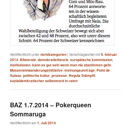
Veröffentlicht unter
nichtkategorien
|
Verschlagwortet mit
9. februar
2014
,
Bilaterale
,
demokratietheorie
,
europäische kommission
,
institutionen
,
kann es gut sein wenn man nie abstimmen geht
,
Masseneinwanderungsinitiative
,
meinungsumfrage
,
Point de
Suisse
,
politische kultur
,
prozesse
,
Regula Stämpfli
,
sozialdemkratischer selbstmord in raten
BAZ 1.7.2014 – Pokerqueen
Sommaruga
Veröffentlicht am
1. Juli 2014