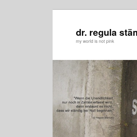
Zum
Zum
primären
sekundären
Inhalt
Inhalt
dr. regula stä
springen
springen
my world is not pink