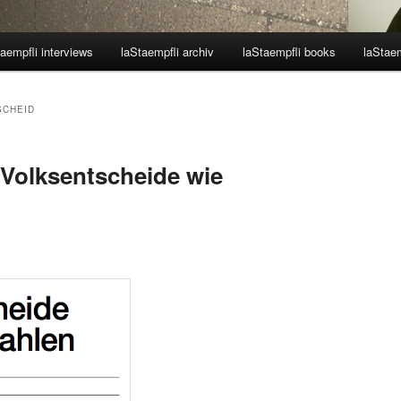
aempfli interviews
laStaempfli archiv
laStaempfli books
laStaem
SCHEID
 Volksentscheide wie