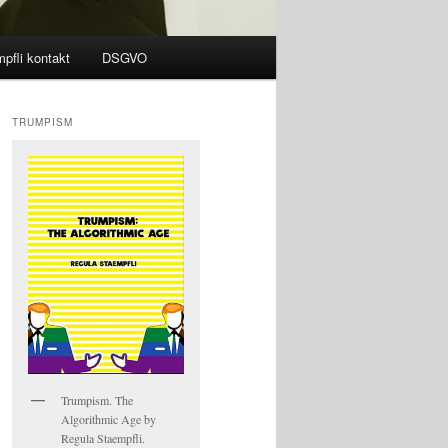
pfli kontakt
DSGVO
TRUMPISM
Trumpism. The
Algorithmic Age by
Regula Staempfli.