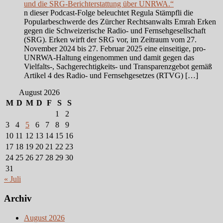
und die SRG-Berichterstattung über UNRWA.“
n dieser Podcast-Folge beleuchtet Regula Stämpfli die
Popularbeschwerde des Zürcher Rechtsanwalts Emrah Erken
gegen die Schweizerische Radio- und Fernsehgesellschaft
(SRG). Erken wirft der SRG vor, im Zeitraum vom 27.
November 2024 bis 27. Februar 2025 eine einseitige, pro-
UNRWA-Haltung eingenommen und damit gegen das
Vielfalts-, Sachgerechtigkeits- und Transparenzgebot gemäß
Artikel 4 des Radio- und Fernsehgesetzes (RTVG) […]
August 2026
M
D
M
D
F
S
S
1
2
3
4
5
6
7
8
9
10
11
12
13
14
15
16
17
18
19
20
21
22
23
24
25
26
27
28
29
30
31
« Juli
Archiv
August 2026