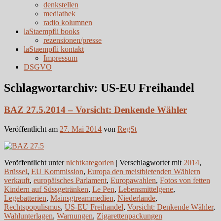
denkstellen
mediathek
radio kolumnen
laStaempfli books
rezensionen/presse
laStaempfli kontakt
Impressum
DSGVO
Schlagwortarchiv:
US-EU Freihandel
BAZ 27.5.2014 – Vorsicht: Denkende Wähler
Veröffentlicht am
27. Mai 2014
von
RegSt
Veröffentlicht unter
nichtkategorien
|
Verschlagwortet mit
2014
,
Brüssel
,
EU Kommission
,
Europa den meistbietenden Wählern
verkauft
,
europäisches Parlament
,
Europawahlen
,
Fotos von fetten
Kindern auf Süssgetränken
,
Le Pen
,
Lebensmittelgene
,
Legebatterien
,
Mainsgtreammedien
,
Niederlande
,
Rechtspopulismus
,
US-EU Freihandel
,
Vorsicht: Denkende Wähler
,
Wahlunterlagen
,
Warnungen
,
Zigarettenpackungen