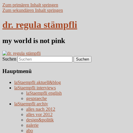
Zum primären Inhalt springen
Zum sekundären Inhalt springen
dr. regula stämpfli
my world is not pink
Suchen
Hauptmenü
laStaempfli aktuell&blog
laStaempfli interviews
laStaempfli english
gespraeche
laStaempfli archiv
alles nach 2012
alles vor 2012
design&politik
galerie
abo