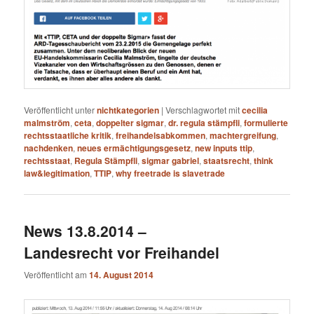
Veröffentlicht unter
nichtkategorien
|
Verschlagwortet mit
cecilia
malmström
,
ceta
,
doppelter sigmar
,
dr. regula stämpfli
,
formulierte
rechtsstaatliche kritik
,
freihandelsabkommen
,
machtergreifung
,
nachdenken
,
neues ermächtigungsgesetz
,
new inputs ttip
,
rechtsstaat
,
Regula Stämpfli
,
sigmar gabriel
,
staatsrecht
,
think
law&legitimation
,
TTIP
,
why freetrade is slavetrade
News 13.8.2014 –
Landesrecht vor Freihandel
Veröffentlicht am
14. August 2014