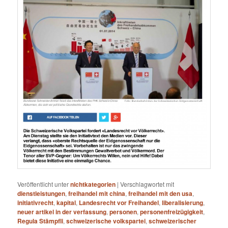
Veröffentlicht unter
nichtkategorien
|
Verschlagwortet mit
dienstleistungen
,
freihandel mit china
,
freihandel mit den usa
,
initiativrecht
,
kapital
,
Landesrecht vor Freihandel
,
liberalisierung
,
neuer artikel in der verfassung
,
personen
,
personenfreizügigkeit
,
Regula Stämpfli
,
schweizerische volkspartei
,
schweizerischer