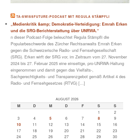
TA-SWISSFUTURE-PODCAST MIT REGULA STÄMPFLI
„Medienkritik &amp; Demokratie-Verteidigung: Emrah Erken
und die SRG-Berichterstattung über UNRWA.“
n dieser Podcast-Folge beleuchtet Regula Stämpfli die
Popularbeschwerde des Zürcher Rechtsanwalts Emrah Erken
gegen die Schweizerische Radio- und Fernsehgesellschaft
(SRG). Erken wirft der SRG vor, im Zeitraum vom 27. November
2024 bis 27. Februar 2025 eine einseitige, pro-UNRWA-Haltung
eingenommen und damit gegen das Vielfalts-,
Sachgerechtigkeits- und Transparenzgebot gemäß Artikel 4 des
Radio- und Fernsehgesetzes (RTVG) […]
AUGUST 2026
M
D
M
D
F
S
S
1
2
3
4
5
6
7
8
9
10
11
12
13
14
15
16
17
18
19
20
21
22
23
24
25
26
27
28
29
30