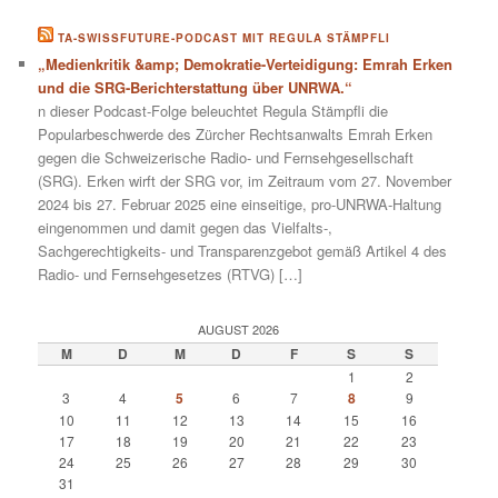
TA-SWISSFUTURE-PODCAST MIT REGULA STÄMPFLI
„Medienkritik &amp; Demokratie-Verteidigung: Emrah Erken
und die SRG-Berichterstattung über UNRWA.“
n dieser Podcast-Folge beleuchtet Regula Stämpfli die
Popularbeschwerde des Zürcher Rechtsanwalts Emrah Erken
gegen die Schweizerische Radio- und Fernsehgesellschaft
(SRG). Erken wirft der SRG vor, im Zeitraum vom 27. November
2024 bis 27. Februar 2025 eine einseitige, pro-UNRWA-Haltung
eingenommen und damit gegen das Vielfalts-,
Sachgerechtigkeits- und Transparenzgebot gemäß Artikel 4 des
Radio- und Fernsehgesetzes (RTVG) […]
AUGUST 2026
M
D
M
D
F
S
S
1
2
3
4
5
6
7
8
9
10
11
12
13
14
15
16
17
18
19
20
21
22
23
24
25
26
27
28
29
30
31