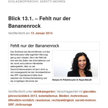
SCHLAGWORTARCHIV:
SAROTTI-MOHREN
Blick 13.1. – Fehlt nur der
Bananenrock
Veröffentlicht am
13. Januar 2014
Veröffentlicht unter
nichtkategorien
|
Verschlagwortet mit
giacobbo
,
jahresrückblick 2013
,
kolonialismus
,
Medien
,
mohrenkuss
,
öffentlich-rechtlich
,
rassismus
,
rechtswidrigkeit
,
sarotti-mohren
,
SRF
,
zivilcourage