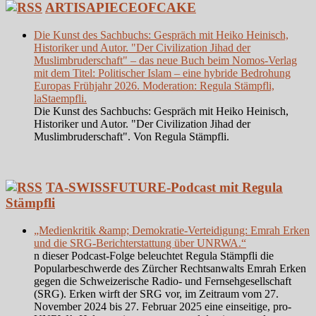
ARTISAPIECEOFCAKE
Die Kunst des Sachbuchs: Gespräch mit Heiko Heinisch,
Historiker und Autor. "Der Civilization Jihad der
Muslimbruderschaft" – das neue Buch beim Nomos-Verlag
mit dem Titel: Politischer Islam – eine hybride Bedrohung
Europas Frühjahr 2026. Moderation: Regula Stämpfli,
laStaempfli.
Die Kunst des Sachbuchs: Gespräch mit Heiko Heinisch,
Historiker und Autor. "Der Civilization Jihad der
Muslimbruderschaft". Von Regula Stämpfli.
TA-SWISSFUTURE-Podcast mit Regula
Stämpfli
„Medienkritik &amp; Demokratie-Verteidigung: Emrah Erken
und die SRG-Berichterstattung über UNRWA.“
n dieser Podcast-Folge beleuchtet Regula Stämpfli die
Popularbeschwerde des Zürcher Rechtsanwalts Emrah Erken
gegen die Schweizerische Radio- und Fernsehgesellschaft
(SRG). Erken wirft der SRG vor, im Zeitraum vom 27.
November 2024 bis 27. Februar 2025 eine einseitige, pro-