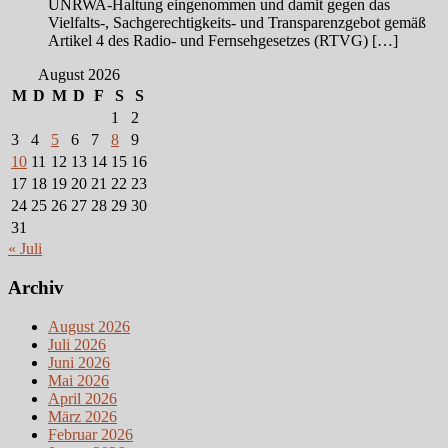
UNRWA-Haltung eingenommen und damit gegen das
Vielfalts-, Sachgerechtigkeits- und Transparenzgebot gemäß
Artikel 4 des Radio- und Fernsehgesetzes (RTVG) […]
August 2026
M
D
M
D
F
S
S
1
2
3
4
5
6
7
8
9
10
11
12
13
14
15
16
17
18
19
20
21
22
23
24
25
26
27
28
29
30
31
« Juli
Archiv
August 2026
Juli 2026
Juni 2026
Mai 2026
April 2026
März 2026
Februar 2026