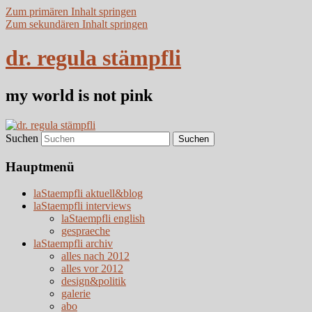
Zum primären Inhalt springen
Zum sekundären Inhalt springen
dr. regula stämpfli
my world is not pink
Suchen
Hauptmenü
laStaempfli aktuell&blog
laStaempfli interviews
laStaempfli english
gespraeche
laStaempfli archiv
alles nach 2012
alles vor 2012
design&politik
galerie
abo