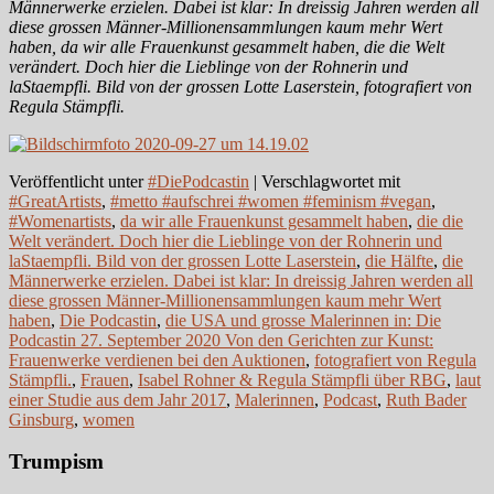
Männerwerke erzielen. Dabei ist klar: In dreissig Jahren werden all
diese grossen Männer-Millionensammlungen kaum mehr Wert
haben, da wir alle Frauenkunst gesammelt haben, die die Welt
verändert. Doch hier die Lieblinge von der Rohnerin und
laStaempfli. Bild von der grossen Lotte Laserstein, fotografiert von
Regula Stämpfli.
Veröffentlicht unter
#DiePodcastin
|
Verschlagwortet mit
#GreatArtists
,
#metto #aufschrei #women #feminism #vegan
,
#Womenartists
,
da wir alle Frauenkunst gesammelt haben
,
die die
Welt verändert. Doch hier die Lieblinge von der Rohnerin und
laStaempfli. Bild von der grossen Lotte Laserstein
,
die Hälfte
,
die
Männerwerke erzielen. Dabei ist klar: In dreissig Jahren werden all
diese grossen Männer-Millionensammlungen kaum mehr Wert
haben
,
Die Podcastin
,
die USA und grosse Malerinnen in: Die
Podcastin 27. September 2020 Von den Gerichten zur Kunst:
Frauenwerke verdienen bei den Auktionen
,
fotografiert von Regula
Stämpfli.
,
Frauen
,
Isabel Rohner & Regula Stämpfli über RBG
,
laut
einer Studie aus dem Jahr 2017
,
Malerinnen
,
Podcast
,
Ruth Bader
Ginsburg
,
women
Trumpism