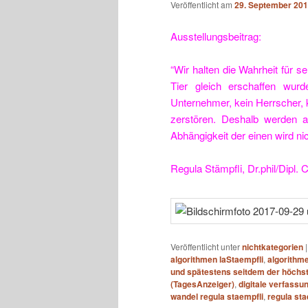
Veröffentlicht am
29. September 20
Ausstellungsbeitrag:
“Wir halten die Wahrheit für 
Tier gleich erschaffen wurd
Unternehmer, kein Herrscher, k
zerstören. Deshalb werden al
Abhängigkeit der einen wird nic
Regula Stämpfli, Dr.phil/Dipl. 
Veröffentlicht unter
nichtkategorien
algorithmen laStaempfli
,
algorithm
und spätestens seitdem der höchst
(TagesAnzeiger)
,
digitale verfassu
wandel regula staempfli
,
regula sta