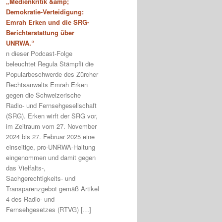
„Medienkritik &amp;
Demokratie-Verteidigung:
Emrah Erken und die SRG-
Berichterstattung über
UNRWA.“
n dieser Podcast-Folge
beleuchtet Regula Stämpfli die
Popularbeschwerde des Zürcher
Rechtsanwalts Emrah Erken
gegen die Schweizerische
Radio- und Fernsehgesellschaft
(SRG). Erken wirft der SRG vor,
im Zeitraum vom 27. November
2024 bis 27. Februar 2025 eine
einseitige, pro-UNRWA-Haltung
eingenommen und damit gegen
das Vielfalts-,
Sachgerechtigkeits- und
Transparenzgebot gemäß Artikel
4 des Radio- und
Fernsehgesetzes (RTVG) […]