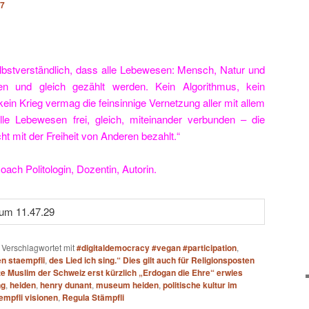
17
selbstverständlich, dass alle Lebewesen: Mensch, Natur und
en und gleich gezählt werden. Kein Algorithmus, kein
ein Krieg vermag die feinsinnige Vernetzung aller mit allem
le Lebewesen frei, gleich, miteinander verbunden – die
ht mit der Freiheit von Anderen bezahlt.“
Coach Politologin, Dozentin, Autorin.
|
Verschlagwortet mit
#digitaldemocracy #vegan #participation
,
en staempfli
,
des Lied ich sing.“ Dies gilt auch für Religionsposten
e Muslim der Schweiz erst kürzlich „Erdogan die Ehre“ erwies
ng
,
heiden
,
henry dunant
,
museum heiden
,
politische kultur im
empfli visionen
,
Regula Stämpfli