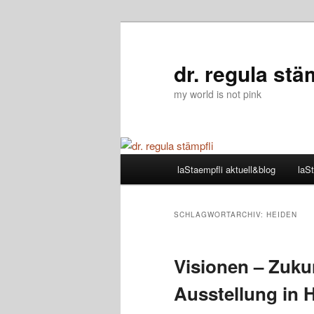
Zum
Zum
primären
sekundären
Inhalt
Inhalt
dr. regula stä
springen
springen
my world is not pink
Hauptmenü
laStaempfli aktuell&blog
laSt
SCHLAGWORTARCHIV:
HEIDEN
Visionen – Zuku
Ausstellung in 