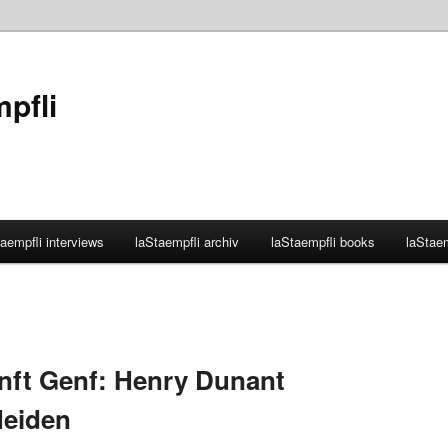
mpfli
aempfli interviews
laStaempfli archiv
laStaempfli books
laStaem
nft Genf: Henry Dunant
Heiden