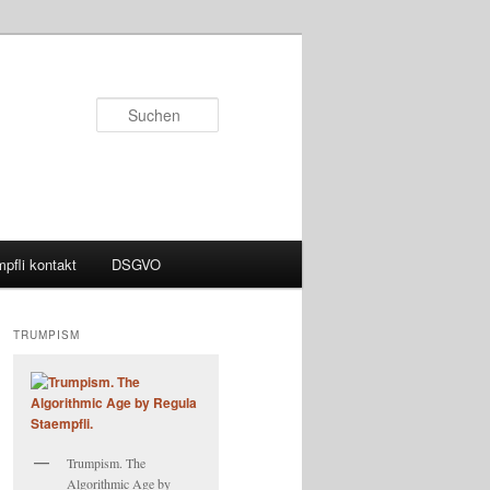
Suchen
pfli kontakt
DSGVO
TRUMPISM
Trumpism. The
Algorithmic Age by