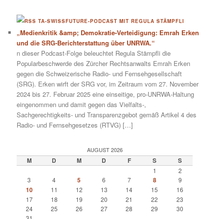
TA-SWISSFUTURE-PODCAST MIT REGULA STÄMPFLI
„Medienkritik &amp; Demokratie-Verteidigung: Emrah Erken
und die SRG-Berichterstattung über UNRWA.“
n dieser Podcast-Folge beleuchtet Regula Stämpfli die
Popularbeschwerde des Zürcher Rechtsanwalts Emrah Erken
gegen die Schweizerische Radio- und Fernsehgesellschaft
(SRG). Erken wirft der SRG vor, im Zeitraum vom 27. November
2024 bis 27. Februar 2025 eine einseitige, pro-UNRWA-Haltung
eingenommen und damit gegen das Vielfalts-,
Sachgerechtigkeits- und Transparenzgebot gemäß Artikel 4 des
Radio- und Fernsehgesetzes (RTVG) […]
AUGUST 2026
M
D
M
D
F
S
S
1
2
3
4
5
6
7
8
9
10
11
12
13
14
15
16
17
18
19
20
21
22
23
24
25
26
27
28
29
30
31