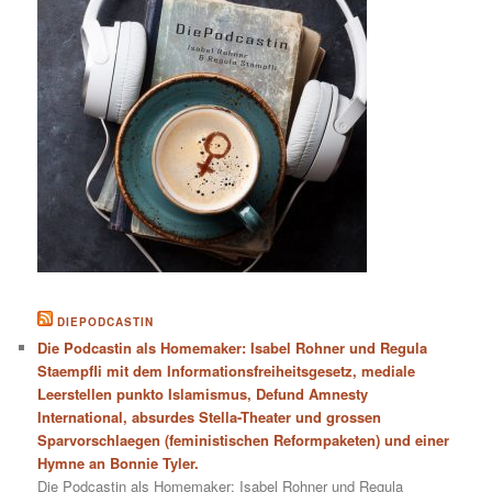
DIEPODCASTIN
Die Podcastin als Homemaker: Isabel Rohner und Regula
Staempfli mit dem Informationsfreiheitsgesetz, mediale
Leerstellen punkto Islamismus, Defund Amnesty
International, absurdes Stella-Theater und grossen
Sparvorschlaegen (feministischen Reformpaketen) und einer
Hymne an Bonnie Tyler.
Die Podcastin als Homemaker: Isabel Rohner und Regula