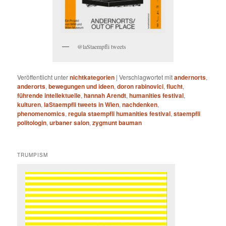
@laStaempfli tweets
Veröffentlicht unter
nichtkategorien
|
Verschlagwortet mit
andernorts
,
anderorts
,
bewegungen und ideen
,
doron rabinovici
,
flucht
,
führende intellektuelle
,
hannah Arendt
,
humanities festival
,
kulturen
,
laStaempfli tweets in Wien
,
nachdenken
,
phenomenomics
,
regula staempfli humanities festival
,
staempfli
politologin
,
urbaner salon
,
zygmunt bauman
TRUMPISM