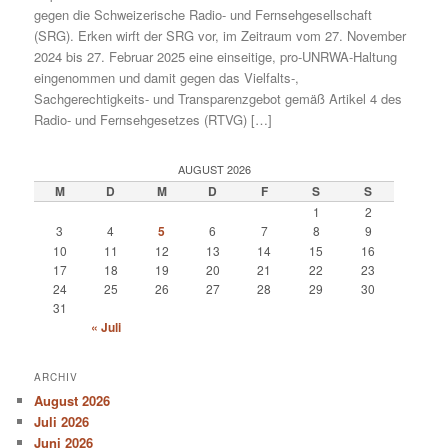
gegen die Schweizerische Radio- und Fernsehgesellschaft
(SRG). Erken wirft der SRG vor, im Zeitraum vom 27. November
2024 bis 27. Februar 2025 eine einseitige, pro-UNRWA-Haltung
eingenommen und damit gegen das Vielfalts-,
Sachgerechtigkeits- und Transparenzgebot gemäß Artikel 4 des
Radio- und Fernsehgesetzes (RTVG) […]
AUGUST 2026
M
D
M
D
F
S
S
1
2
3
4
5
6
7
8
9
10
11
12
13
14
15
16
17
18
19
20
21
22
23
24
25
26
27
28
29
30
31
« Juli
ARCHIV
August 2026
Juli 2026
Juni 2026