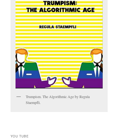
Trumpism. The Algorithmic Age by Regula
Staempfli.
YOU TUBE