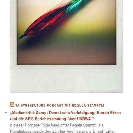
TA-SWISSFUTURE-PODCAST MIT REGULA STÄMPFLI
„Medienkritik &amp; Demokratie-Verteidigung: Emrah Erken
und die SRG-Berichterstattung über UNRWA.“
n dieser Podcast-Folge beleuchtet Regula Stämpfli die
Popularbeschwerde des Zürcher Rechtsanwalts Emrah Erken