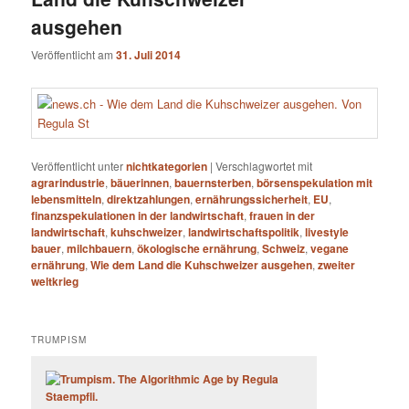
ausgehen
Veröffentlicht am
31. Juli 2014
Veröffentlicht unter
nichtkategorien
|
Verschlagwortet mit
agrarindustrie
,
bäuerinnen
,
bauernsterben
,
börsenspekulation mit
lebensmitteln
,
direktzahlungen
,
ernährungssicherheit
,
EU
,
finanzspekulationen in der landwirtschaft
,
frauen in der
landwirtschaft
,
kuhschweizer
,
landwirtschaftspolitik
,
livestyle
bauer
,
milchbauern
,
ökologische ernährung
,
Schweiz
,
vegane
ernährung
,
Wie dem Land die Kuhschweizer ausgehen
,
zweiter
weltkrieg
TRUMPISM