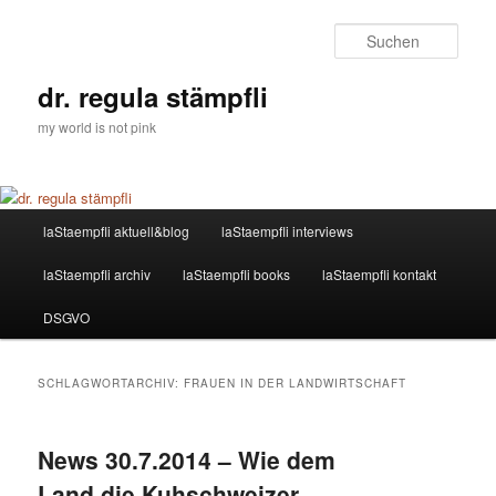
Zum
Zum
primären
sekundären
Such
Inhalt
Inhalt
springen
springen
dr. regula stämpfli
my world is not pink
Hauptmenü
laStaempfli aktuell&blog
laStaempfli interviews
laStaempfli archiv
laStaempfli books
laStaempfli kontakt
DSGVO
SCHLAGWORTARCHIV:
FRAUEN IN DER LANDWIRTSCHAFT
News 30.7.2014 – Wie dem
Land die Kuhschweizer