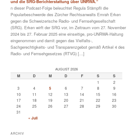
und die SRG-Berichterstattung über UNRWA.“
n dieser Podcast-Folge beleuchtet Regula Stämpfli die
Popularbeschwerde des Zürcher Rechtsanwalts Emrah Erken
gegen die Schweizerische Radio- und Fernsehgesellschaft
(SRG). Erken wirft der SRG vor, im Zeitraum vom 27. November
2024 bis 27. Februar 2025 eine einseitige, pro-UNRWA-Haltung
eingenommen und damit gegen das Vielfalts-,
Sachgerechtigkeits- und Transparenzgebot gemäß Artikel 4 des
Radio- und Fernsehgesetzes (RTVG) […]
AUGUST 2026
M
D
M
D
F
S
S
1
2
3
4
5
6
7
8
9
10
11
12
13
14
15
16
17
18
19
20
21
22
23
24
25
26
27
28
29
30
31
« Juli
ARCHIV