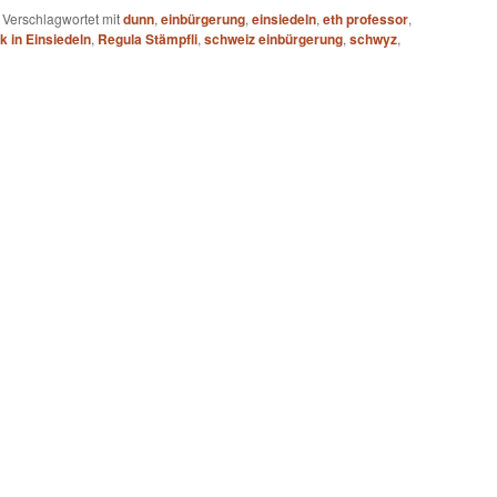
|
Verschlagwortet mit
dunn
,
einbürgerung
,
einsiedeln
,
eth professor
,
k in Einsiedeln
,
Regula Stämpfli
,
schweiz einbürgerung
,
schwyz
,