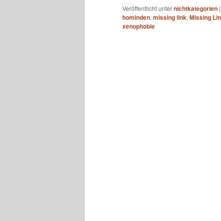
Veröffentlicht unter
nichtkategorien
hominden
,
missing link
,
Missing Lin
xenophobie