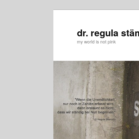
Zum
Zum
primären
sekundären
Inhalt
Inhalt
dr. regula stä
springen
springen
my world is not pink