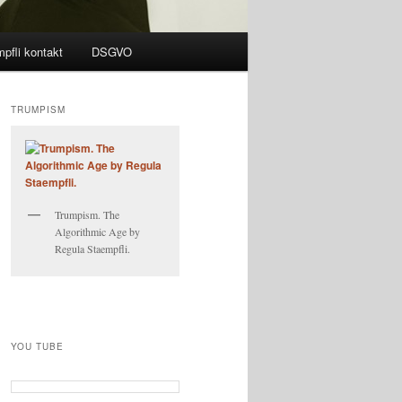
pfli kontakt
DSGVO
TRUMPISM
Trumpism. The
Algorithmic Age by
Regula Staempfli.
YOU TUBE