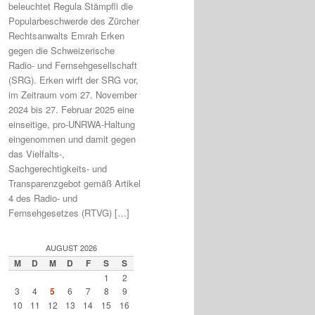
beleuchtet Regula Stämpfli die
Popularbeschwerde des Zürcher
Rechtsanwalts Emrah Erken
gegen die Schweizerische
Radio- und Fernsehgesellschaft
(SRG). Erken wirft der SRG vor,
im Zeitraum vom 27. November
2024 bis 27. Februar 2025 eine
einseitige, pro-UNRWA-Haltung
eingenommen und damit gegen
das Vielfalts-,
Sachgerechtigkeits- und
Transparenzgebot gemäß Artikel
4 des Radio- und
Fernsehgesetzes (RTVG) […]
AUGUST 2026
M
D
M
D
F
S
S
1
2
3
4
5
6
7
8
9
10
11
12
13
14
15
16