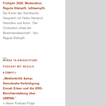
Frühjahr 2026. Moderation:
Regula Stämpfli, laStaempfli.
Die Kunst des Sachbuchs:
Gespräch mit Heiko Heinisch,
Historiker und Autor. "Der
Civilization Jihad der
Muslimbruderschaft". Von
Regula Stämpfli.
TA-SWISSFUTURE-
PODCAST MIT REGULA
STÄMPFLI
„Medienkritik &amp;
Demokratie-Verteidigung:
Emrah Erken und die SRG-
Berichterstattung über
UNRWA.“
n dieser Podcast-Folge