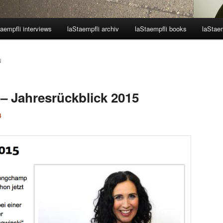
aempfli interviews
laStaempfli archiv
laStaempfli books
laStaem
N
 – Jahresrückblick 2015
4