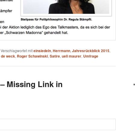
|
Verschlagwortet mit
einsiedeln
,
Herrmann
,
Jahresrückblick 2015
,
r de weck
,
Roger Schawinski
,
Satire
,
ueli maurer
,
Umfrage
 – Missing Link in