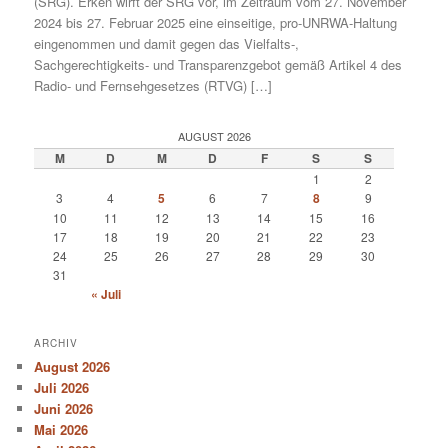
(SRG). Erken wirft der SRG vor, im Zeitraum vom 27. November
2024 bis 27. Februar 2025 eine einseitige, pro-UNRWA-Haltung
eingenommen und damit gegen das Vielfalts-,
Sachgerechtigkeits- und Transparenzgebot gemäß Artikel 4 des
Radio- und Fernsehgesetzes (RTVG) […]
AUGUST 2026
M
D
M
D
F
S
S
1
2
3
4
5
6
7
8
9
10
11
12
13
14
15
16
17
18
19
20
21
22
23
24
25
26
27
28
29
30
31
« Juli
ARCHIV
August 2026
Juli 2026
Juni 2026
Mai 2026