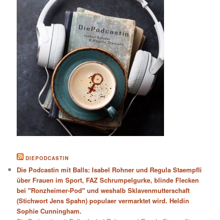
DIEPODCASTIN
Die Podcastin mit Balls: Isabel Rohner und Regula Staempfli
über Frauen im Sport, FAZ Schrumpelgurke, blinde Flecken
bei "Ronzheimer-Pod" und weshalb Sklavenmutterschaft
(Stichwort Jens Spahn) populaer vermarktet wird. Heldin
Sophie Cunningham.