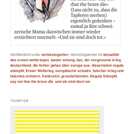
Veröffentlicht unter
nichtkategorien
|
Verschlagwortet mit
aktualität
des ersten weltkrieges
,
basler zeitung
,
baz
,
der vergessene krieg
,
deutschland
,
die lichter gehen über europa aus
,
dissertation regula
stämpfli
,
Erster Weltkrieg
,
europäische schulen
,
falscher krieg und
falsches erinnern
,
frankreich
,
grossbritannien
,
Regula Stämpfli
,
say not that the brave die
,
und sie sind doch tot
TRUMPISM