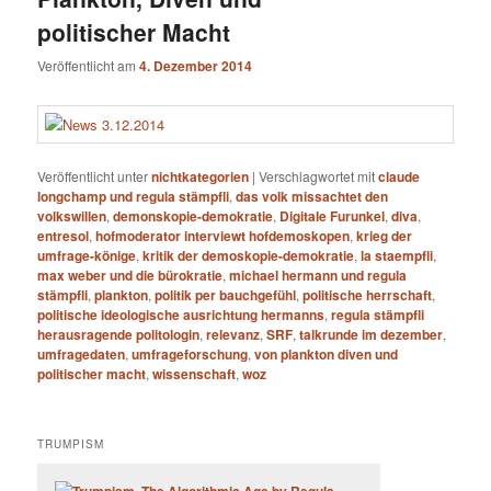
politischer Macht
Veröffentlicht am
4. Dezember 2014
Veröffentlicht unter
nichtkategorien
|
Verschlagwortet mit
claude
longchamp und regula stämpfli
,
das volk missachtet den
volkswillen
,
demonskopie-demokratie
,
Digitale Furunkel
,
diva
,
entresol
,
hofmoderator interviewt hofdemoskopen
,
krieg der
umfrage-könige
,
kritik der demoskopie-demokratie
,
la staempfli
,
max weber und die bürokratie
,
michael hermann und regula
stämpfli
,
plankton
,
politik per bauchgefühl
,
politische herrschaft
,
politische ideologische ausrichtung hermanns
,
regula stämpfli
herausragende politologin
,
relevanz
,
SRF
,
talkrunde im dezember
,
umfragedaten
,
umfrageforschung
,
von plankton diven und
politischer macht
,
wissenschaft
,
woz
TRUMPISM