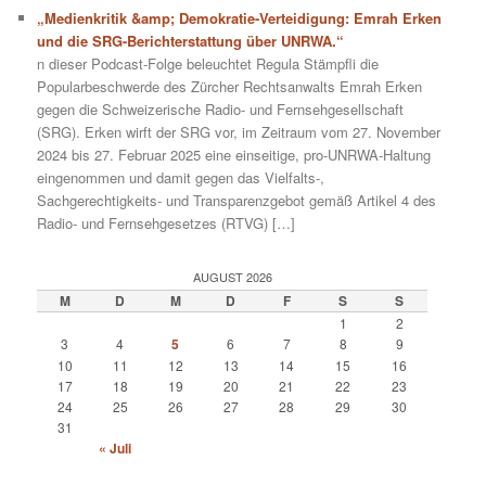
„Medienkritik &amp; Demokratie-Verteidigung: Emrah Erken
und die SRG-Berichterstattung über UNRWA.“
n dieser Podcast-Folge beleuchtet Regula Stämpfli die
Popularbeschwerde des Zürcher Rechtsanwalts Emrah Erken
gegen die Schweizerische Radio- und Fernsehgesellschaft
(SRG). Erken wirft der SRG vor, im Zeitraum vom 27. November
2024 bis 27. Februar 2025 eine einseitige, pro-UNRWA-Haltung
eingenommen und damit gegen das Vielfalts-,
Sachgerechtigkeits- und Transparenzgebot gemäß Artikel 4 des
Radio- und Fernsehgesetzes (RTVG) […]
AUGUST 2026
M
D
M
D
F
S
S
1
2
3
4
5
6
7
8
9
10
11
12
13
14
15
16
17
18
19
20
21
22
23
24
25
26
27
28
29
30
31
« Juli