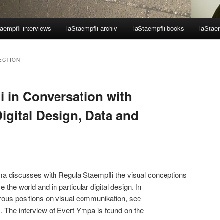
aempfli interviews
laStaempfli archiv
laStaempfli books
laStaem
ECTION
i in Conversation with
igital Design, Data and
ma discusses with Regula Staempfli the visual conceptions
e the world and in particular digital design. In
ous positions on visual communikation, see
s
. The interview of Evert Ympa is found on the