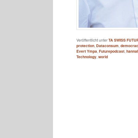
Veröffentlicht unter
TA SWISS FUT
protection
,
Dataconsum
,
democra
Evert Ympa
,
Futurepodcast
,
hanna
Technology
,
world