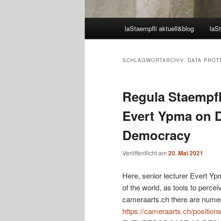
Hauptmenü
laStaempfli aktuell&blog
laSt
SCHLAGWORTARCHIV:
DATA PROT
Regula Staempfl
Evert Ypma on D
Democracy
Veröffentlicht am
20. Mai 2021
Here, senior lecturer Evert Yp
of the world, as tools to perceiv
cameraarts.ch there are numer
https://cameraarts.ch/position