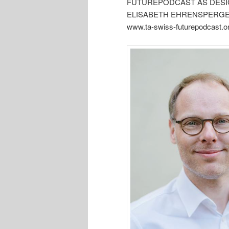
FUTUREPODCAST AS DESI
ELISABETH EHRENSPERGER
www.ta-swiss-futurepodcast.on