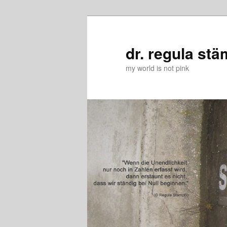
Zum
Zum
primären
sekundären
Inhalt
Inhalt
dr. regula stä
springen
springen
my world is not pink