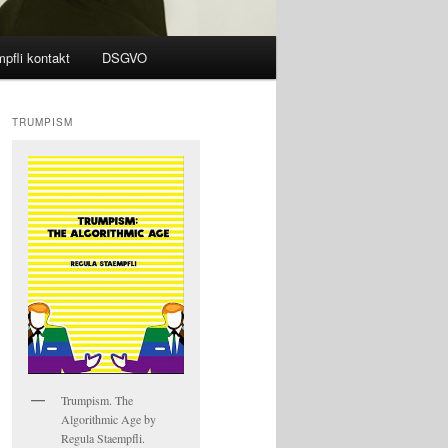
pfli kontakt
DSGVO
TRUMPISM
Trumpism. The
Algorithmic Age by
Regula Staempfli.