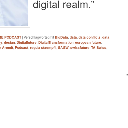
digital realm.”
URE PODCAST
|
Verschlagwortet mit
BigData
,
data
,
data conflicts
,
data
cy
,
design
,
Digitalfuture
,
DigitalTransformation
,
european future
,
h Arendt
,
Podcast
,
regula staempfli
,
SAGW
,
swissfuture
,
TA-Swiss
,