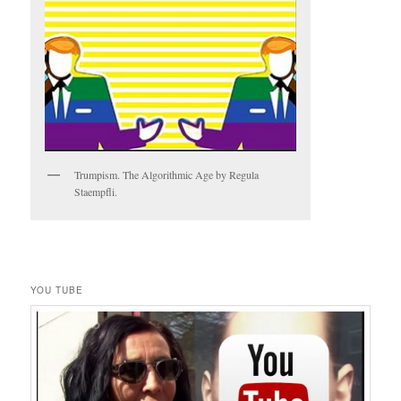
Trumpism. The Algorithmic Age by Regula
Staempfli.
YOU TUBE