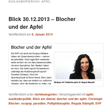
SCHLAGWORTARCHIV:
APFEL
Blick 30.12.2013 – Blocher
und der Apfel
Veröffentlicht am
6. Januar 2014
Veröffentlicht unter
nichtkategorien
|
Verschlagwortet mit
apfel
,
ausländerpolitik
,
Blick am Abend
,
blocher und der apfel
,
Christoph
Blocher
,
ecopop
,
paradies
,
Politphilosophin
,
Regula Stämpfli
,
SVP