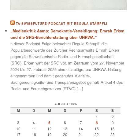
TA-SWISSFUTURE-PODCAST MIT REGULA STÄMPFLI
„Medienkritik &amp; Demokratie-Verteidigung: Emrah Erken
und die SRG-Berichterstattung über UNRWA.“
n dieser Podcast-Folge beleuchtet Regula Stämpfli die
Popularbeschwerde des Zürcher Rechtsanwalts Emrah Erken
gegen die Schweizerische Radio- und Fernsehgesellschaft
(SRG). Erken wirft der SRG vor, im Zeitraum vom 27. November
2024 bis 27. Februar 2025 eine einseitige, pro-UNRWA-Haltung
eingenommen und damit gegen das Vielfalts-,
Sachgerechtigkeits- und Transparenzgebot gemäß Artikel 4 des
Radio- und Fernsehgesetzes (RTVG) […]
AUGUST 2026
M
D
M
D
F
S
S
1
2
3
4
5
6
7
8
9
10
11
12
13
14
15
16
17
18
19
20
21
22
23