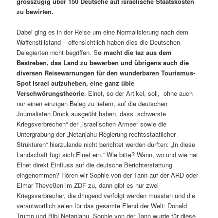
grosszügig über 150 Deutsche auf israelische Staatskosten
zu bewirten.
Dabei ging es in der Reise um eine Normalisierung nach dem
Waffenstillstand – offensichtlich haben dies die Deutschen
Delegierten nicht begriffen. S
o macht die taz aus dem
Bestreben, das Land zu bewerben und übrigens auch die
diversen Reisewarnungen für den wunderbaren Tourismus-
Spot Israel aufzuheben, eine ganz üble
Verschwörungstheorie
. Elnet, so der Artikel, soll, ohne auch
nur einen einzigen Beleg zu liefern, auf die deutschen
Journalisten Druck ausgeübt haben, dass „schwerste
Kriegsverbrechen“ der „israelischen Armee“ sowie die
Untergrabung der „Netanjahu-Regierung rechtsstaatlicher
Strukturen“ hierzulande nicht berichtet werden durften: „In diese
Landschaft fügt sich Elnet ein.“ Wie bitte? Wann, wo und wie hat
Elnet direkt Einfluss auf die deutsche Berichterstattung
eingenommen? Hören wir Sophie von der Tann auf der ARD oder
Elmar Theveßen im ZDF zu, dann gibt es nur zwei
Kriegsverbrecher, die dringend verfolgt werden müssten und die
verantwortlich seien für das gesamte Elend der Welt: Donald
Trump und Bibi Netanjahu. Sophie von der Tann wurde für diese