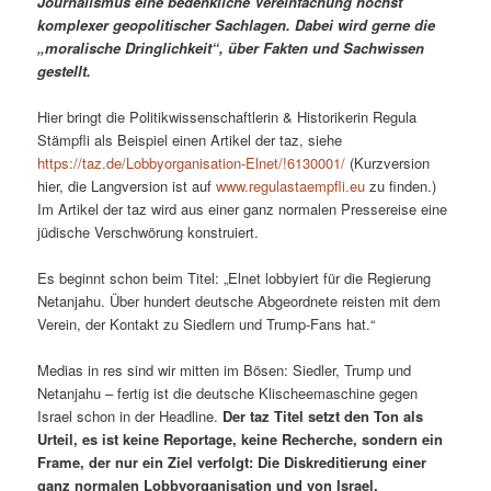
Journalismus eine bedenkliche Vereinfachung höchst
komplexer geopolitischer Sachlagen. Dabei wird gerne die
„moralische Dringlichkeit“, über Fakten und Sachwissen
gestellt.
Hier bringt die Politikwissenschaftlerin & Historikerin Regula
Stämpfli als Beispiel einen Artikel der taz, siehe
https://taz.de/Lobbyorganisation-Elnet/!6130001/
(Kurzversion
hier, die Langversion ist auf
www.regulastaempfli.eu
zu finden.)
Im Artikel der taz wird aus einer ganz normalen Pressereise eine
jüdische Verschwörung konstruiert.
Es beginnt schon beim Titel: „Elnet lobbyiert für die Regierung
Netanjahu. Über hundert deutsche Abgeordnete reisten mit dem
Verein, der Kontakt zu Siedlern und Trump-Fans hat.“
Medias in res sind wir mitten im Bösen: Siedler, Trump und
Netanjahu – fertig ist die deutsche Klischeemaschine gegen
Israel schon in der Headline.
Der taz Titel setzt den Ton als
Urteil, es ist keine Reportage, keine Recherche, sondern ein
Frame, der nur ein Ziel verfolgt: Die Diskreditierung einer
ganz normalen Lobbyorganisation und von Israel.