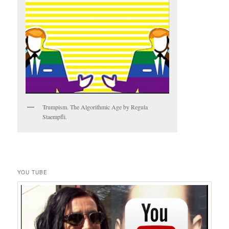
Trumpism. The Algorithmic Age by Regula
Staempfli.
YOU TUBE