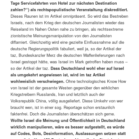
Tage Servicefahrten von Hotel zur nächsten Destination
zahlen?“) als rechtspopulistische Veranstaltung diskreditiert.
Dieses Raunen ist im Artikel omnipräsent. So wird das Bestreben
Israels, nach dem Krieg den deutschen Journalisten wieder das
Reiseland im Nahen Osten nahe zu bringen, als rechtsextreme
zionistische Meinungsmanipulation von den Journalisten
diffamiert. Gleichzeitig wird eine gezielte Einflussnahme auf die
deutsche Regierungspolitik fabuliert, weil ja, so der Artikel der
taz, Bundeskanzler Merz die deutschen Waffenlieferungen nach
Israel gestoppt hätte, was Israel im Mark getroffen haben muss –
so der Artikel der taz.
Dass Deutschland wohl eher auf Israel
als umgekehrt angewiesen ist, wird im taz Artikel
wohlweislich verschwiegen.
Ohne technologisches Know How
von Israel ist der gesamte Westen gegenüber den wirklichen
Kriegstreibern Russlands, Iran und letztlich auch der
Volksrepublik China, völlig ausgeliefert. Diese Umkehr von wer
braucht wen, ist in einer sog. Reportage schon erstaunlich
faktenfrei. Doch die Journalisten überschätzen sich gerne.
Wollte Israel die Meinung und Öffentlichkeit in Deutschland
wirklich manipulieren, wäre es besser aufgestellt, es würde
auf Codes, Bots, Desinformation, Auslassungen setzen statt