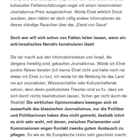
kolossalen Fehleinschätzungen sogar mit einem renommierten
Journalismus-Preis ausgezeichnet. Würde Elnet wirklich Druck
ausüben, dann hätten wir doch völlig andere Informationen als
dieses ständige Rauschen über das „Elend von Gaza!“
Doch wer will sich schon von Fakten leiten lassen, wenn ein
anti-isrealisches Narrativ konstruieren lässt!
Die taz macht aus den Informationsreisen von Israel, die
übrigens freiwillig sind, gekauften Journalismus. Würde ich Elnet
punkto Reisen beraten (ich kenne Elnet nicht und hatte noch nie
etwas mit Elnet zu tun), ich würde für die Werbung für das Land
nie auf Journalisten, Wissenschaftler oder Kulturschaffende
setzen, denn deren postkoloniale Theorien sind so fix, dass sie
sich durch nichts beeindrucken lassen. Schon gar nicht durch die
Realität!
Die wirklichen Opinionmakers bewegen sich eh
ausserhalb des klassischen Journalismus, nur die Politiker
und Politikerinnen haben dies nicht gemerkt, deshalb lohnt
es sich sehr wohl, mit denen, zwischen Parlamenten und
Kommissionen engen Kontakt zwecks gutem Austausch zu
pflegen
. So wie es die Europäische Union sehr geschickt macht: