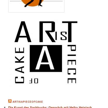
ARTISAPIECEOFCAKE
Die Kunst des Sachbuchs: Gespräch mit Heiko Heinisch,