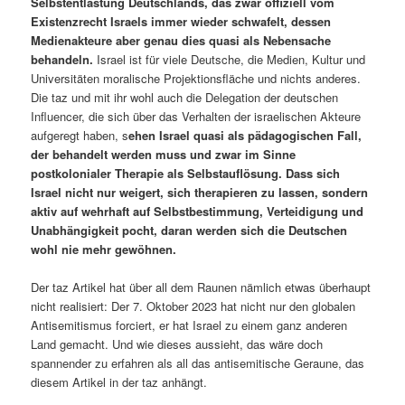
Selbstentlastung Deutschlands, das zwar offiziell vom
Existenzrecht Israels immer wieder schwafelt, dessen
Medienakteure aber genau dies quasi als Nebensache
behandeln.
Israel ist für viele Deutsche, die Medien, Kultur und
Universitäten moralische Projektionsfläche und nichts anderes.
Die taz und mit ihr wohl auch die Delegation der deutschen
Influencer, die sich über das Verhalten der israelischen Akteure
aufgeregt haben, s
ehen Israel quasi als pädagogischen Fall,
der behandelt werden muss und zwar im Sinne
postkolonialer Therapie als Selbstauflösung. Dass sich
Israel nicht nur weigert, sich therapieren zu lassen, sondern
aktiv auf wehrhaft auf Selbstbestimmung, Verteidigung und
Unabhängigkeit pocht, daran werden sich die Deutschen
wohl nie mehr gewöhnen.
Der taz Artikel hat über all dem Raunen nämlich etwas überhaupt
nicht realisiert: Der 7. Oktober 2023 hat nicht nur den globalen
Antisemitismus forciert, er hat Israel zu einem ganz anderen
Land gemacht. Und wie dieses aussieht, das wäre doch
spannender zu erfahren als all das antisemitische Geraune, das
diesem Artikel in der taz anhängt.