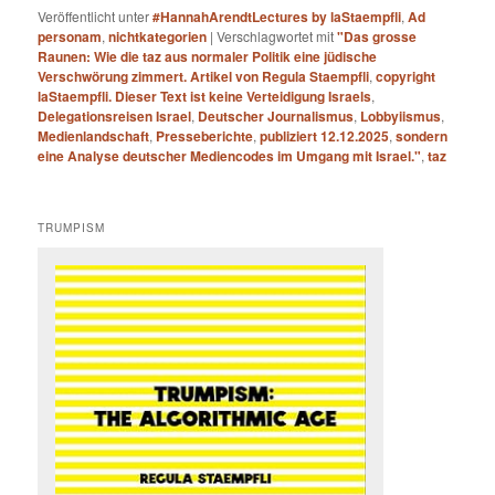
Veröffentlicht unter
#HannahArendtLectures by laStaempfli
,
Ad
personam
,
nichtkategorien
|
Verschlagwortet mit
"Das grosse
Raunen: Wie die taz aus normaler Politik eine jüdische
Verschwörung zimmert. Artikel von Regula Staempfli
,
copyright
laStaempfli. Dieser Text ist keine Verteidigung Israels
,
Delegationsreisen Israel
,
Deutscher Journalismus
,
Lobbyiismus
,
Medienlandschaft
,
Presseberichte
,
publiziert 12.12.2025
,
sondern
eine Analyse deutscher Mediencodes im Umgang mit Israel."
,
taz
TRUMPISM