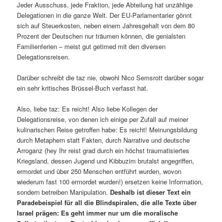
Jeder Ausschuss, jede Fraktion, jede Abteilung hat unzählige
Delegationen in die ganze Welt. Der EU-Parlamentarier gönnt
sich auf Steuerkosten, neben einem Jahresgehalt von dem 80
Prozent der Deutschen nur träumen können, die genialsten
Familienferien – meist gut getimed mit den diversen
Delegationsreisen.
Darüber schreibt die taz nie, obwohl Nico Semsrott darüber sogar
ein sehr kritisches Brüssel-Buch verfasst hat.
Also, liebe taz: Es reicht! Also liebe Kollegen der
Delegationsreise, von denen ich einige per Zufall auf meiner
kulinarischen Reise getroffen habe: Es reicht! Meinungsbildung
durch Metaphern statt Fakten, durch Narrative und deutsche
Arroganz (hey Ihr reist grad durch ein höchst traumatisiertes
Kriegsland, dessen Jugend und Kibbuzim brutalst angegriffen,
ermordet und über 250 Menschen entführt wurden, wovon
wiederum fast 100 ermordet wurden!) ersetzen keine Information,
sondern betreiben Manipulation.
Deshalb ist dieser Text ein
Paradebeispiel für all die Blindspiralen, die alle Texte über
Israel prägen: Es geht immer nur um die moralische