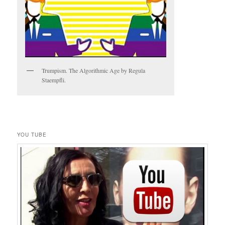
Trumpism. The Algorithmic Age by Regula
Staempfli.
YOU TUBE