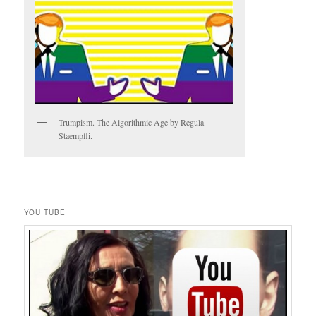
Trumpism. The Algorithmic Age by Regula
Staempfli.
YOU TUBE