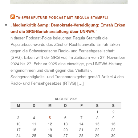
TA-SWISSFUTURE-PODCAST MIT REGULA STÄMPFLI
„Medienkritik &amp; Demokratie-Verteidigung: Emrah Erken
und die SRG-Berichterstattung über UNRWA.“
n dieser Podcast-Folge beleuchtet Regula Stämpfli die
Popularbeschwerde des Zürcher Rechtsanwalts Emrah Erken
gegen die Schweizerische Radio- und Fernsehgesellschaft
(SRG). Erken wirft der SRG vor, im Zeitraum vom 27. November
2024 bis 27. Februar 2025 eine einseitige, pro-UNRWA-Haltung
eingenommen und damit gegen das Vielfalts-,
Sachgerechtigkeits- und Transparenzgebot gemäß Artikel 4 des
Radio- und Fernsehgesetzes (RTVG) […]
AUGUST 2026
M
D
M
D
F
S
S
1
2
3
4
5
6
7
8
9
10
11
12
13
14
15
16
17
18
19
20
21
22
23
24
25
26
27
28
29
30