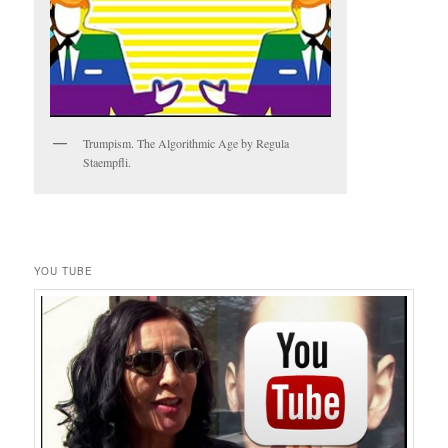
Trumpism. The Algorithmic Age by Regula
Staempfli.
YOU TUBE