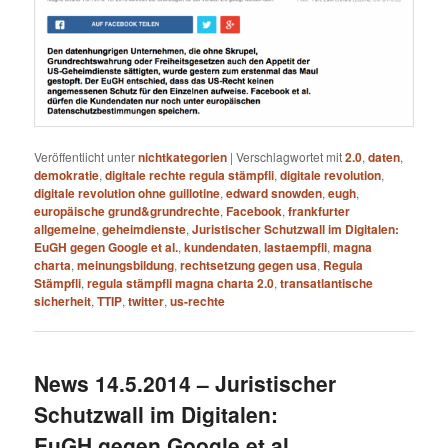
Veröffentlicht unter
nichtkategorien
|
Verschlagwortet mit
2.0
,
daten
,
demokratie
,
digitale rechte regula stämpfli
,
digitale revolution
,
digitale revolution ohne guillotine
,
edward snowden
,
eugh
,
europäische grund&grundrechte
,
Facebook
,
frankfurter
allgemeine
,
geheimdienste
,
Juristischer Schutzwall im Digitalen:
EuGH gegen Google et al.
,
kundendaten
,
lastaempfli
,
magna
charta
,
meinungsbildung
,
rechtsetzung gegen usa
,
Regula
Stämpfli
,
regula stämpfli magna charta 2.0
,
transatlantische
sicherheit
,
TTIP
,
twitter
,
us-rechte
News 14.5.2014 – Juristischer
Schutzwall im Digitalen:
EuGH gegen Google et al.