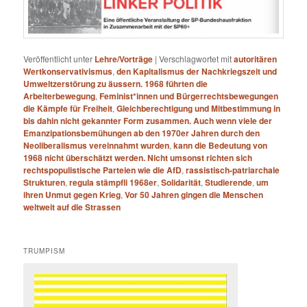
Veröffentlicht unter
Lehre/Vorträge
|
Verschlagwortet mit
autoritären
Wertkonservativismus
,
den Kapitalismus der Nachkriegszeit und
Umweltzerstörung zu äussern. 1968 führten die
Arbeiterbewegung
,
Feminist*innen und Bürgerrechtsbewegungen
die Kämpfe für Freiheit
,
Gleichberechtigung und Mitbestimmung in
bis dahin nicht gekannter Form zusammen. Auch wenn viele der
Emanzipationsbemühungen ab den 1970er Jahren durch den
Neoliberalismus vereinnahmt wurden
,
kann die Bedeutung von
1968 nicht überschätzt werden. Nicht umsonst richten sich
rechtspopulistische Parteien wie die AfD
,
rassistisch-patriarchale
Strukturen
,
regula stämpfli 1968er
,
Solidarität
,
Studierende
,
um
ihren Unmut gegen Krieg
,
Vor 50 Jahren gingen die Menschen
weltweit auf die Strassen
TRUMPISM