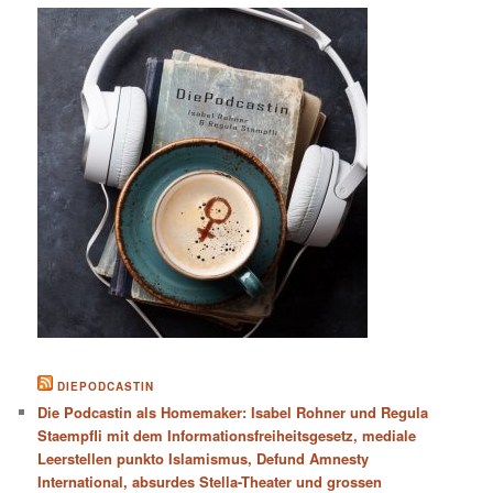
DIEPODCASTIN
Die Podcastin als Homemaker: Isabel Rohner und Regula
Staempfli mit dem Informationsfreiheitsgesetz, mediale
Leerstellen punkto Islamismus, Defund Amnesty
International, absurdes Stella-Theater und grossen