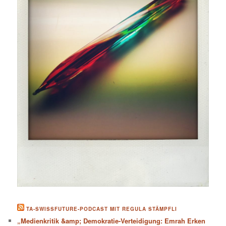
TA-SWISSFUTURE-PODCAST MIT REGULA STÄMPFLI
„Medienkritik &amp; Demokratie-Verteidigung: Emrah Erken