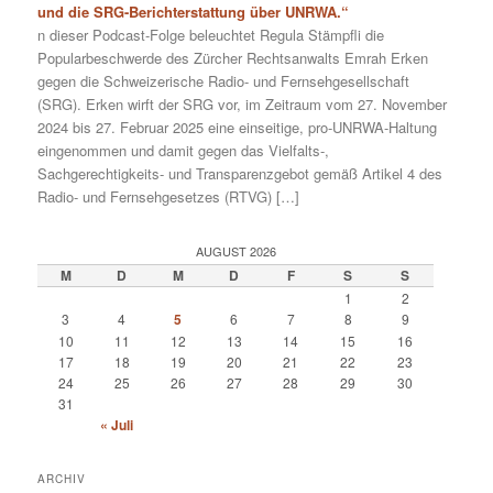
und die SRG-Berichterstattung über UNRWA.“
n dieser Podcast-Folge beleuchtet Regula Stämpfli die
Popularbeschwerde des Zürcher Rechtsanwalts Emrah Erken
gegen die Schweizerische Radio- und Fernsehgesellschaft
(SRG). Erken wirft der SRG vor, im Zeitraum vom 27. November
2024 bis 27. Februar 2025 eine einseitige, pro-UNRWA-Haltung
eingenommen und damit gegen das Vielfalts-,
Sachgerechtigkeits- und Transparenzgebot gemäß Artikel 4 des
Radio- und Fernsehgesetzes (RTVG) […]
AUGUST 2026
M
D
M
D
F
S
S
1
2
3
4
5
6
7
8
9
10
11
12
13
14
15
16
17
18
19
20
21
22
23
24
25
26
27
28
29
30
31
« Juli
ARCHIV