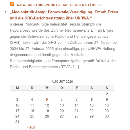
TA-SWISSFUTURE-PODCAST MIT REGULA STÄMPFLI
„Medienkritik &amp; Demokratie-Verteidigung: Emrah Erken
und die SRG-Berichterstattung über UNRWA.“
n dieser Podcast-Folge beleuchtet Regula Stämpfli die
Popularbeschwerde des Zürcher Rechtsanwalts Emrah Erken
gegen die Schweizerische Radio- und Fernsehgesellschaft
(SRG). Erken wirft der SRG vor, im Zeitraum vom 27. November
2024 bis 27. Februar 2025 eine einseitige, pro-UNRWA-Haltung
eingenommen und damit gegen das Vielfalts-,
Sachgerechtigkeits- und Transparenzgebot gemäß Artikel 4 des
Radio- und Fernsehgesetzes (RTVG) […]
AUGUST 2026
M
D
M
D
F
S
S
1
2
3
4
5
6
7
8
9
10
11
12
13
14
15
16
17
18
19
20
21
22
23
24
25
26
27
28
29
30
31
« Juli