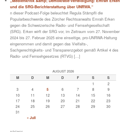
„Medienkritik &amp; Demokratie-Verteidigung: Emrah Erken
und die SRG-Berichterstattung über UNRWA.“
n dieser Podcast-Folge beleuchtet Regula Stämpfli die
Popularbeschwerde des Zürcher Rechtsanwalts Emrah Erken
gegen die Schweizerische Radio- und Fernsehgesellschaft
(SRG). Erken wirft der SRG vor, im Zeitraum vom 27. November
2024 bis 27. Februar 2025 eine einseitige, pro-UNRWA-Haltung
eingenommen und damit gegen das Vielfalts-,
Sachgerechtigkeits- und Transparenzgebot gemäß Artikel 4 des
Radio- und Fernsehgesetzes (RTVG) […]
AUGUST 2026
M
D
M
D
F
S
S
1
2
3
4
5
6
7
8
9
10
11
12
13
14
15
16
17
18
19
20
21
22
23
24
25
26
27
28
29
30
31
« Juli
ARCHIV