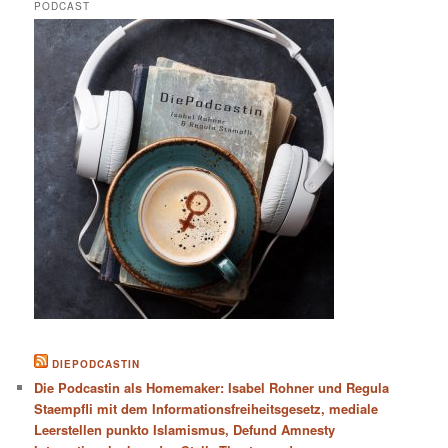
PODCAST
DIEPODCASTIN
Die Podcastin als Homemaker: Isabel Rohner und Regula
Staempfli mit dem Informationsfreiheitsgesetz, mediale
Leerstellen punkto Islamismus, Defund Amnesty