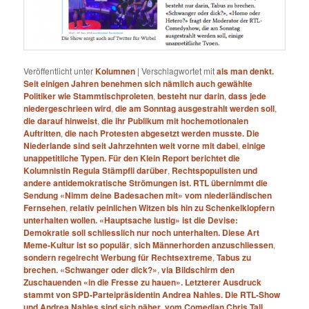
Veröffentlicht unter
Kolumnen
|
Verschlagwortet mit
als man denkt.
Seit einigen Jahren benehmen sich nämlich auch gewählte
Politiker wie Stammtischproleten
,
besteht nur darin
,
dass jede
niedergeschrieen wird
,
die am Sonntag ausgestrahlt werden soll
,
die darauf hinweist
,
die ihr Publikum mit hochemotionalen
Auftritten
,
die nach Protesten abgesetzt werden musste. Die
Niederlande sind seit Jahrzehnten weit vorne mit dabei
,
einige
unappetitliche Typen. Für den Klein Report berichtet die
Kolumnistin Regula Stämpfli darüber
,
Rechtspopulisten und
andere antidemokratische Strömungen ist. RTL übernimmt die
Sendung «Nimm deine Badesachen mit» vom niederländischen
Fernsehen
,
relativ peinlichen Witzen bis hin zu Schenkelklopfern
unterhalten wollen. «Hauptsache lustig» ist die Devise:
Demokratie soll schliesslich nur noch unterhalten. Diese Art
Meme-Kultur ist so populär
,
sich Männerhorden anzuschliessen
,
sondern regelrecht Werbung für Rechtsextreme
,
Tabus zu
brechen. «Schwanger oder dick?»
,
via Bildschirm den
Zuschauenden «in die Fresse zu hauen». Letzterer Ausdruck
stammt von SPD-Parteipräsidentin Andrea Nahles. Die RTL-Show
und Andrea Nahles sind sich näher
,
vom Comedian Chris Tall