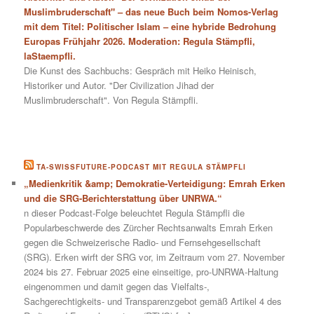
Muslimbruderschaft" – das neue Buch beim Nomos-Verlag
mit dem Titel: Politischer Islam – eine hybride Bedrohung
Europas Frühjahr 2026. Moderation: Regula Stämpfli,
laStaempfli.
Die Kunst des Sachbuchs: Gespräch mit Heiko Heinisch,
Historiker und Autor. "Der Civilization Jihad der
Muslimbruderschaft". Von Regula Stämpfli.
TA-SWISSFUTURE-PODCAST MIT REGULA STÄMPFLI
„Medienkritik &amp; Demokratie-Verteidigung: Emrah Erken
und die SRG-Berichterstattung über UNRWA.“
n dieser Podcast-Folge beleuchtet Regula Stämpfli die
Popularbeschwerde des Zürcher Rechtsanwalts Emrah Erken
gegen die Schweizerische Radio- und Fernsehgesellschaft
(SRG). Erken wirft der SRG vor, im Zeitraum vom 27. November
2024 bis 27. Februar 2025 eine einseitige, pro-UNRWA-Haltung
eingenommen und damit gegen das Vielfalts-,
Sachgerechtigkeits- und Transparenzgebot gemäß Artikel 4 des