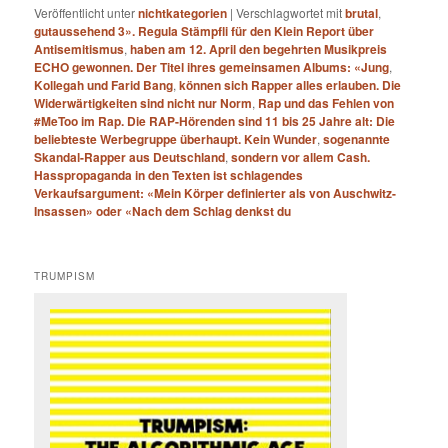
Veröffentlicht unter
nichtkategorien
|
Verschlagwortet mit
brutal
,
gutaussehend 3». Regula Stämpfli für den Klein Report über
Antisemitismus
,
haben am 12. April den begehrten Musikpreis
ECHO gewonnen. Der Titel ihres gemeinsamen Albums: «Jung
,
Kollegah und Farid Bang
,
können sich Rapper alles erlauben. Die
Widerwärtigkeiten sind nicht nur Norm
,
Rap und das Fehlen von
#MeToo im Rap. Die RAP-Hörenden sind 11 bis 25 Jahre alt: Die
beliebteste Werbegruppe überhaupt. Kein Wunder
,
sogenannte
Skandal-Rapper aus Deutschland
,
sondern vor allem Cash.
Hasspropaganda in den Texten ist schlagendes
Verkaufsargument: «Mein Körper definierter als von Auschwitz-
Insassen» oder «Nach dem Schlag denkst du
TRUMPISM