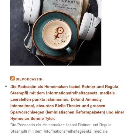
DIEPODCASTIN
Die Podcastin als Homemaker: Isabel Rohner und Regula
Staempfli mit dem Informationsfreiheitsgesetz, mediale
Leerstellen punkto Islamismus, Defund Amnesty
International, absurdes Stella-Theater und grossen
Sparvorschlaegen (feministischen Reformpaketen) und einer
Hymne an Bonnie Tyler.
Die Podcastin als Homemaker: Isabel Rohner und Regula
Staempfli mit dem Informationsfreiheitsgesetz, mediale