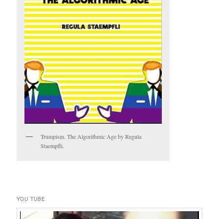
Trumpism. The Algorithmic Age by Regula
Staempfli.
YOU TUBE