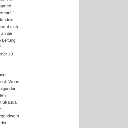
shamed
oshani.“
ständnis
nimmt sich
 an die
e Leitung
“
eder zu
und
 fest: Wenn
folgenden
kten
en Skandal
n
t irgendwem
 der