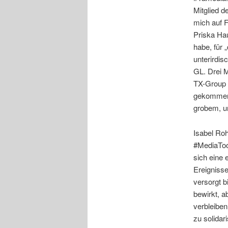
Mitglied 
mich auf F
Priska Hau
habe, für 
unterirdi
GL. Drei M
TX-Group 
gekommen 
grobem, 
Isabel Ro
#MediaToo 
sich eine 
Ereignisse
versorgt b
bewirkt, a
verbleiben
zu solidar