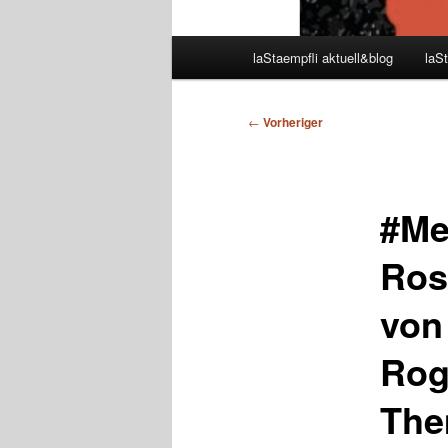
Hauptmenü
laStaempfli aktuell&blog
laSt
Beitragsnavigation
←
Vorheriger
#Me
Ros
von
Rog
The