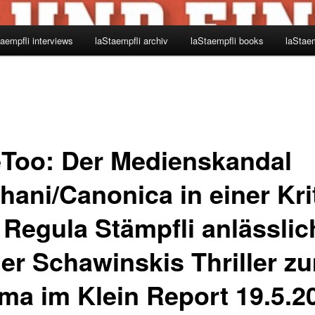
aempfli interviews
laStaempfli archiv
laStaempfli books
laStaem
Too: Der Medienskandal
hani/Canonica in einer Kri
 Regula Stämpfli anlässlic
er Schawinskis Thriller z
ma im Klein Report 19.5.2