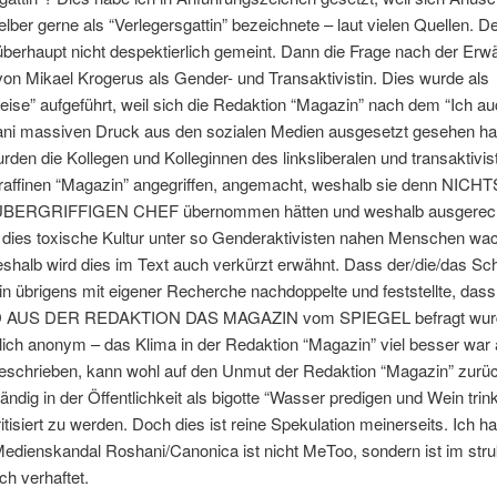
lber gerne als “Verlegersgattin” bezeichnete – laut vielen Quellen. D
; überhaupt nicht despektierlich gemeint. Dann die Frage nach der Er
von Mikael Krogerus als Gender- und Transaktivistin. Dies wurde als
eise” aufgeführt, weil sich die Redaktion “Magazin” nach dem “Ich auc
ni massiven Druck aus den sozialen Medien ausgesetzt gesehen hat
rden die Kollegen und Kolleginnen des linksliberalen und transaktivis
raffinen “Magazin” angegriffen, angemacht, weshalb sie denn NI
BERGRIFFIGEN CHEF übernommen hätten und weshalb ausgerech
 dies toxische Kultur unter so Genderaktivisten nahen Menschen wa
shalb wird dies im Text auch verkürzt erwähnt. Dass der/die/das Sc
:in übrigens mit eigener Recherche nachdoppelte und feststellte, dass
AUS DER REDAKTION DAS MAGAZIN vom SPIEGEL befragt wurd
rlich anonym – das Klima in der Redaktion “Magazin” viel besser war 
eschrieben, kann wohl auf den Unmut der Redaktion “Magazin” zurüc
ändig in der Öffentlichkeit als bigotte “Wasser predigen und Wein trin
ritisiert zu werden. Doch dies ist reine Spekulation meinerseits. Ich ha
Medienskandal Roshani/Canonica ist nicht MeToo, sondern ist im stru
ich verhaftet.