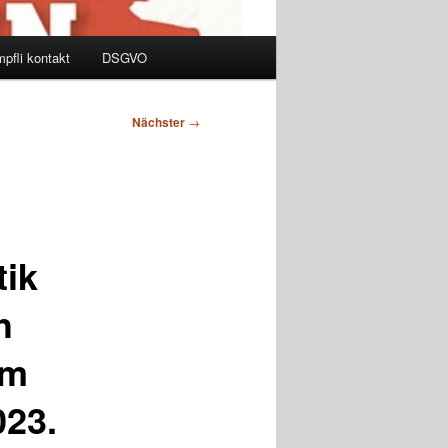
pfli kontakt
DSGVO
Nächster
→
tik
h
um
023.