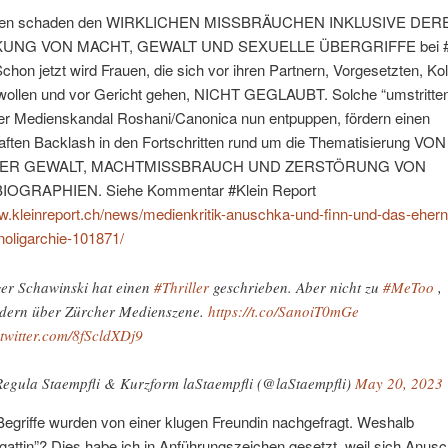
iten schaden den WIRKLICHEN MISSBRÄUCHEN INKLUSIVE DER
UNG VON MACHT, GEWALT UND SEXUELLE ÜBERGRIFFE bei 
Schon jetzt wird Frauen, die sich vor ihren Partnern, Vorgesetzten, Ko
wollen und vor Gericht gehen, NICHT GEGLAUBT. Solche “umstritten
der Medienskandal Roshani/Canonica nun entpuppen, fördern einen
ften Backlash in den Fortschritten rund um die Thematisierung VON
ER GEWALT, MACHTMISSBRAUCH UND ZERSTÖRUNG VON
OGRAPHIEN. Siehe Kommentar #Klein Report
w.kleinreport.ch/news/medienkritik-anuschka-und-finn-und-das-eher
noligarchie-101871/
er Schawinski hat einen
#Thriller
geschrieben. Aber nicht zu
#MeToo
,
dern über Zürcher Medienszene.
https://t.co/SanoiT0mGe
.twitter.com/8fScldXDj9
egula Staempfli & Kurzform laStaempfli (@laStaempfli)
May 20, 2023
egriffe wurden von einer klugen Freundin nachgefragt. Weshalb
gattin”? Dies habe ich in Anführungszeichen gesetzt, weil sich Anus