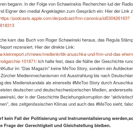
eren begann. In der Folge von Schawinskis Recherchen lud der Radio
nd Eigner den medial Angeklagten zum Gespräch ein: Hier der Link z
https://podcasts.apple.com/de/podcast/finn-canonica/id530426163?
2818313
che kam das Buch von Roger Schawinski heraus, das Regula Stämpfl
Report rezensiert. Hier der direkte Link:
w.kleinreport.ch/news/medienkritik-anuschka-und-finn-und-das-eher
noligarchie-101871/
Ich halte fest, dass die Nähe der Geschichte run
NKultur im “Das Magazin” keine MeToo Story, sondern ein Aufdecken
n Zürcher Medienmechanismen mit Ausstrahlung bis nach Deutschland
rung des Medienskandals als einerseits #MeToo Story durch Anuschk
eisten deutschen und deutschschweizerischen Medien, andererseits
winski, der in der Geschichte Beziehungskorruption der “aktivistisc
nen”, des zeitgenössischen Klimas und auch des #MeToo sieht, falsch
f kein Fall der Politisierung und Instrumentalisierung werden,s
 Frage der Gerechtigkeit und Gleichstellung bleiben.