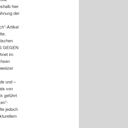
eshalb hier
wähnung der
h”-Artikel
te.
tischen
CHTS GEGEN
net im
chsen
hweizer
e und –
als von
k geführt
ken”-
lte jedoch
kturellem