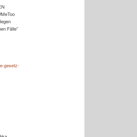
EN
#MeToo
llegen
en Fälle”
ne-gesetz-
chka