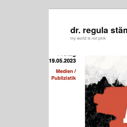
Zum
primären
Inhalt
dr. regula stä
springen
my world is not pink