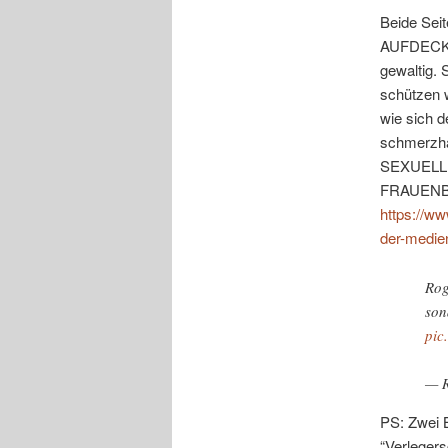
Beide Se
AUFDECK
gewaltig. 
schützen 
wie sich 
schmerzha
SEXUELL
FRAUENBI
https://ww
der-medie
Rog
son
pic
— R
PS: Zwei B
“Verlegers