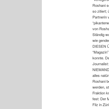
Roshani se
so zitiert
Partnerin 
“pikanterw
von Rosha
Ständig wu
wie gende
DIESEN Ü
“Magazin”
konnte. De
Journalist
NIEMAND 
alles natü
Roshani b
werden, st
Fraktion k
fest: Der 
Filz in Zür