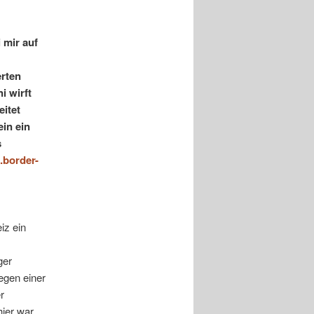
 mir auf
rten
i wirft
itet
in ein
s
.border-
iz ein
ger
egen einer
r
ier war.