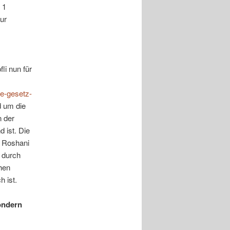
 1
ur
i nun für
ne-gesetz-
d um die
 der
 ist. Die
a Roshani
 durch
hen
 ist.
ondern