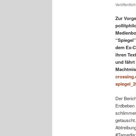
Veröffentlic
Zur Vorge
pollitphi
Medienbo
“Spiegel”
dem Ex-Ch
ihren Tex
und fährt
Machtmiss
crossing
spiegel_2
Der Beric
Erdbeben a
schlimmer
getauscht.
Abtreibun
#Tamedia: 