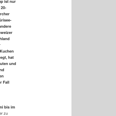
p ist nur
 20-
rcher
ürisee-
andere
hweizer
hland
r
 Kuchen
egt, hat
nuten und
und
en
r Fall
i bis im
er zu