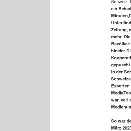
Schweiz, D
ein Beisp
Minuten,D
Unterländ
Zeitung, 
mehr. Die
Bevölkeru
hinein: D
Kooperat
gepuscht 
in der Sc
Schweizer
Experten 
MediaToo 
war, verl
Medienun
So war de
März 202