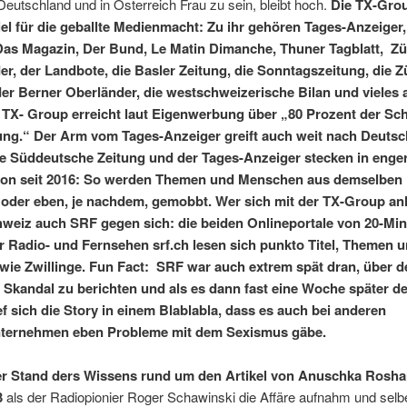
eutschland und in Österreich Frau zu sein, bleibt hoch.
Die TX-Grou
iel für die geballte Medienmacht: Zu ihr gehören Tages-Anzeiger,
as Magazin, Der Bund, Le Matin Dimanche, Thuner Tagblatt, Zü
er, der Landbote, die Basler Zeitung, die Sonntagszeitung, die Z
der Berner Oberländer, die westschweizerische Bilan und vieles 
 TX- Group erreicht laut Eigenwerbung über „80 Prozent der Sc
ng.“ Der Arm vom Tages-Anzeiger greift auch weit nach Deutsc
ie Süddeutsche Zeitung und der Tages-Anzeiger stecken in enge
ion seit 2016: So werden Themen und Menschen aus demselben
oder eben, je nachdem, gemobbt. Wer sich mit der TX-Group anl
hweiz auch SRF gegen sich: die beiden Onlineportale von 20-Mi
 Radio- und Fernsehen srf.ch lesen sich punkto Titel, Themen 
wie Zwillinge. Fun Fact: SRF war auch extrem spät dran, über d
Skandal zu berichten und als es dann fast eine Woche später de
ief sich die Story in einem Blablabla, dass es auch bei anderen
ternehmen eben Probleme mit dem Sexismus gäbe.
r Stand ders Wissens rund um den Artikel von Anuschka Roshan
3
als der Radiopionier Roger Schawinski die Affäre aufnahm und selb