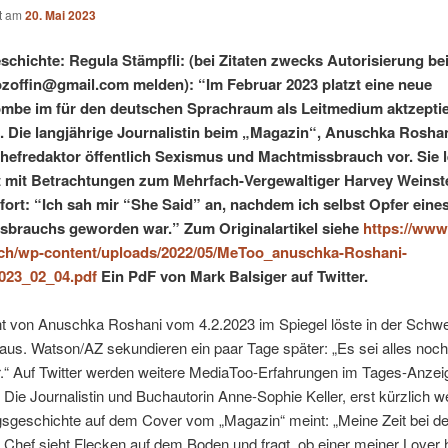
ht am
20. Mai 2023
schichte: Regula Stämpfli: (bei Zitaten zwecks Autorisierung bei
lozoffin@gmail.com melden): “Im Februar 2023 platzt eine neue
mbe im für den deutschen Sprachraum als Leitmedium aktzeptie
. Die langjährige Journalistin beim „Magazin“, Anuschka Roshan
efredaktor öffentlich Sexismus und Machtmissbrauch vor. Sie le
t mit Betrachtungen zum Mehrfach-Vergewaltiger Harvey Weinste
 fort: “Ich sah mir “She Said” an, nachdem ich selbst Opfer eine
brauchs geworden war.” Zum Originalartikel siehe
https://www
.ch/wp-content/uploads/2022/05/MeToo_anuschka-Roshani-
023_02_04.pdf
Ein PdF von Mark Balsiger auf Twitter.
ht von Anuschka Roshani vom 4.2.2023 im Spiegel löste in der Schwe
us. Watson/AZ sekundieren ein paar Tage später: „Es sei alles noch
.“ Auf Twitter werden weitere MediaToo-Erfahrungen im Tages-Anzei
 Die Journalistin und Buchautorin Anne-Sophie Keller, erst kürzlich w
gsgeschichte auf dem Cover vom „Magazin“ meint: „Meine Zeit bei de
Chef sieht Flecken auf dem Boden und fragt, ob einer meiner Lover h