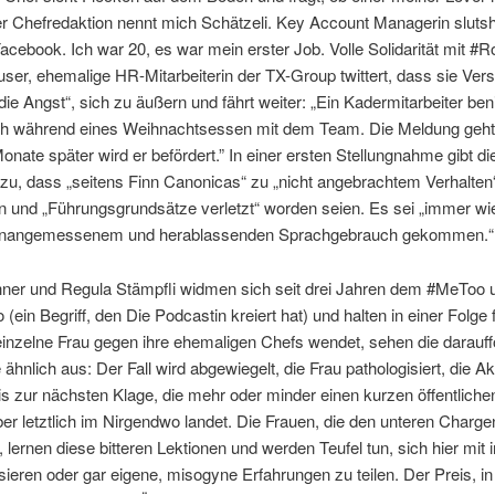
der Chefredaktion nennt mich Schätzeli. Key Account Managerin slut
acebook. Ich war 20, es war mein erster Job. Volle Solidarität mit #R
ser, ehemalige HR-Mitarbeiterin der TX-Group twittert, dass sie Ver
„die Angst“, sich zu äußern und fährt weiter: „Ein Kadermitarbeiter be
sch während eines Weihnachtsessen mit dem Team. Die Meldung geht
onate später wird er befördert.” In einer ersten Stellungnahme gibt di
zu, dass „seitens Finn Canonicas“ zu „nicht angebrachtem Verhalten
und „Führungsgrundsätze verletzt“ worden seien. Es sei „immer wi
unangemessenem und herablassenden Sprachgebrauch gekommen.“
hner und Regula Stämpfli widmen sich seit drei Jahren dem #MeToo 
(ein Begriff, den Die Podcastin kreiert hat) und halten in einer Folge
einzelne Frau gegen ihre ehemaligen Chefs wendet, sehen die darauf
 ähnlich aus: Der Fall wird abgewiegelt, die Frau pathologisiert, die A
is zur nächsten Klage, die mehr oder minder einen kurzen öffentlich
ber letztlich im Nirgendwo landet. Die Frauen, die den unteren Charge
, lernen diese bitteren Lektionen und werden Teufel tun, sich hier mi
isieren oder gar eigene, misogyne Erfahrungen zu teilen. Der Preis, in