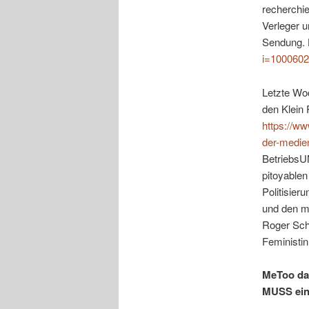
recherchi
Verleger u
Sendung.
i=100060
Letzte Wo
den Klein 
https://ww
der-medie
BetriebsU
pitoyable
Politisie
und den m
Roger Scha
Feministin
MeToo dar
MUSS eine