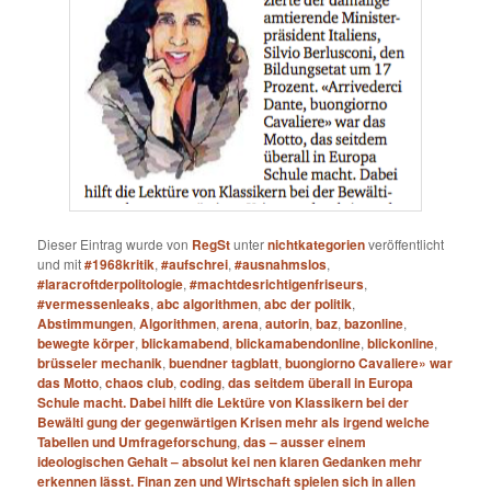
Dieser Eintrag wurde von
RegSt
unter
nichtkategorien
veröffentlicht
und mit
#1968kritik
,
#aufschrei
,
#ausnahmslos
,
#laracroftderpolitologie
,
#machtdesrichtigenfriseurs
,
#vermessenleaks
,
abc algorithmen
,
abc der politik
,
Abstimmungen
,
Algorithmen
,
arena
,
autorin
,
baz
,
bazonline
,
bewegte körper
,
blickamabend
,
blickamabendonline
,
blickonline
,
brüsseler mechanik
,
buendner tagblatt
,
buongiorno Cavaliere» war
das Motto
,
chaos club
,
coding
,
das seitdem überall in Europa
Schule macht. Dabei hilft die Lektüre von Klassikern bei der
Bewälti­ gung der gegenwärtigen Krisen mehr als irgend­ welche
Tabellen­ und Umfrageforschung
,
das – ausser einem
ideologischen Gehalt – absolut kei­ nen klaren Gedanken mehr
erkennen lässt. Finan­ zen und Wirtschaft spielen sich in allen