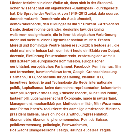
Länder­ berichten in einer Wolke ab
,
dass sich in der ökonomi­
schen Wissenschaft ein eigentliches «Bankspeak» durchgesetzt
hat. Die Sprache der Weltbank von 1946–2012 zeigt
,
data source
,
datendemokratie
,
Demokratie als Auslaufmodell
,
demokratietheorie
,
den Bildungsetat um 17 Prozent. «Arrivederci
Dante
,
denkerin ohne geländer
,
designing law
,
designing
wallstreet
,
designtheorie
,
die in ihrer ideologischen Verbrämung
mehr und mehr zu einer Lügenwissenschaft mutiert. Franco
Moretti und Dominique Pestre haben erst kürzlich festgestellt
,
die
nicht mal mehr heisse Luft
,
dominiert heute ein Blabla von Output
,
dozentin
,
Einführung Frauenstimmrecht
,
eroberung der welt als
bild laStaempfli
,
europäische kommission
,
europäischer
gerichtshof
,
europäisches Parlament
,
Facebook
,
Feminismus
,
film
und fernsehen
,
function follows form
,
Google
,
Grenzschliessung
,
Hermann
,
HFG
,
hochschule für gestaltung
,
Identität
,
IFG
,
Incentives
,
Industrie und Technologie die Rede
,
internationale
politik
,
kapitalismus
,
keine daten ohne repräsentation
,
kolumnistin
stämpfli
,
körpervermessung
,
kritische theorie
,
Kunst und Politik
,
lastaempfli
,
Lügenwissenschaft Ökonomie
,
made in switzerland
,
Management
,
mechanikkörper
,
Methoden
,
militär
,
Mit «Wozu muss
man Platon lesen?» redu­ zierte der damalige amtierende Minister­
präsident Italiens
,
news ch
,
no data without representation
,
ökonometrie
,
ökonomie
,
phenomenomics
,
Point de Suisse
,
politikvermessung
,
politologin
,
Postwachstum
,
Postwachstumsgesellschaft esign
,
Ratings et cetera
,
regula