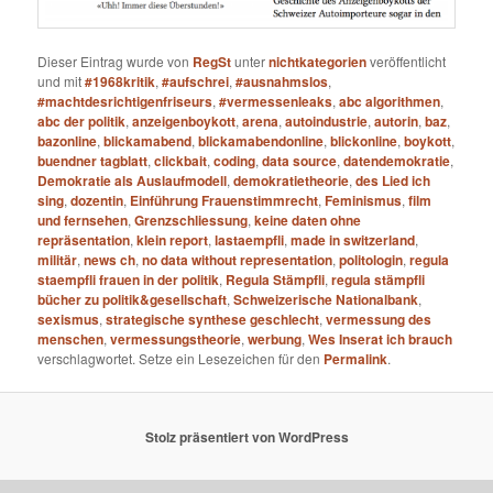
Dieser Eintrag wurde von
RegSt
unter
nichtkategorien
veröffentlicht
und mit
#1968kritik
,
#aufschrei
,
#ausnahmslos
,
#machtdesrichtigenfriseurs
,
#vermessenleaks
,
abc algorithmen
,
abc der politik
,
anzeigenboykott
,
arena
,
autoindustrie
,
autorin
,
baz
,
bazonline
,
blickamabend
,
blickamabendonline
,
blickonline
,
boykott
,
buendner tagblatt
,
clickbait
,
coding
,
data source
,
datendemokratie
,
Demokratie als Auslaufmodell
,
demokratietheorie
,
des Lied ich
sing
,
dozentin
,
Einführung Frauenstimmrecht
,
Feminismus
,
film
und fernsehen
,
Grenzschliessung
,
keine daten ohne
repräsentation
,
klein report
,
lastaempfli
,
made in switzerland
,
militär
,
news ch
,
no data without representation
,
politologin
,
regula
staempfli frauen in der politik
,
Regula Stämpfli
,
regula stämpfli
bücher zu politik&gesellschaft
,
Schweizerische Nationalbank
,
sexismus
,
strategische synthese geschlecht
,
vermessung des
menschen
,
vermessungstheorie
,
werbung
,
Wes Inserat ich brauch
verschlagwortet. Setze ein Lesezeichen für den
Permalink
.
Stolz präsentiert von WordPress