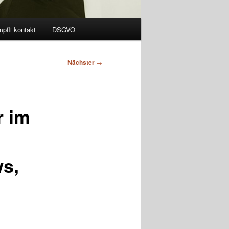
pfli kontakt
DSGVO
Nächster
→
r im
ws,