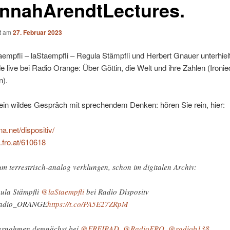
nnahArendtLectures.
ht am
27. Februar 2023
empfli – laStaempfli – Regula Stämpfli und Herbert Gnauer unterhiel
e live bei Radio Orange: Über Göttin, die Welt und ihre Zahlen (Ironie
n).
ein wildes Gespräch mit sprechendem Denken: hören Sie rein, hier:
na.net/dispositiv/
a.fro.at/610618
m terrestrisch-analog verklungen, schon im digitalen Archiv:
ula Stämpfli
@laStaempfli
bei Radio Dispositv
adio_ORANGE
https://t.co/PA5E27ZRpM
rnahmen demnächst bei
@FREIRAD
,
@RadioFRO
,
@radiob138
,