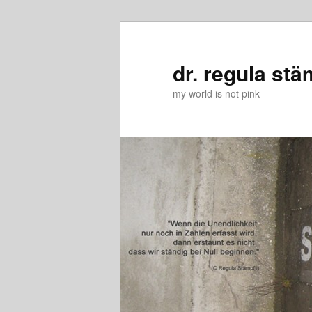
Zum
primären
Inhalt
dr. regula stä
springen
my world is not pink