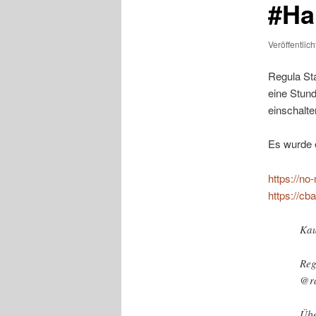
#Ha
Veröffentlic
Regula Sta
eine Stund
einschalte
Es wurde 
https://no-
https://cb
Kau
Reg
@r
Übe