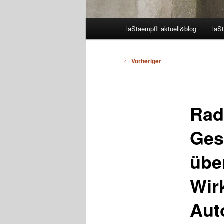
Hauptmenü
laStaempfli aktuell&blog
laSt
Beitragsnavigation
←
Vorheriger
Rad
Ges
übe
Wirk
Aut