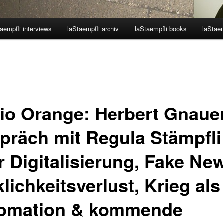
aempfli interviews
laStaempfli archiv
laStaempfli books
laStaem
io Orange: Herbert Gnaue
präch mit Regula Stämpfli
r Digitalisierung, Fake Ne
lichkeitsverlust, Krieg als
omation & kommende