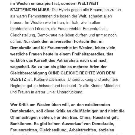
im Westen emanzipiert ist, sondern WELTWEIT
STATTFINDEN MUSS.
Die Hybris gegen alle Frauen, so zu tun
als wären Feministinnen die bösen der Welt, schadet allen
Frauen: Im Westen wie im Iran, im Irak, wie in allen
fürchterlichen Ländern, die Frauenrechte, Frauenfreiheit,
Gleichstellung, Demokratie nie leben durften und immer noch
dürfen.
Nur dank den universellen Fortschritten in
Demokratie und für Frauenrechte im Westen, leben viele
westliche Frauen heute in einem Freiheitsparadies, das
wirklich das Korsett des Patriarchats nach und nach
wegschält. So zu tun als gäbe es mehrere Arten der
Gleichberechtigung OHNE GLEICHE RECHTE VOR DEM
GESETZ
ist, Kulturrelativismus, Unterdrückung und autoritäre
Regimes gut zu heissen und bedeutet für alle Kinder, Mädchen
und Frauen in erster Linie: Unterdrückung.
Wer Kritik am Westen üben will, an den existierenden
Demokratien, soll diese Kritik an die Mächtigen und nicht die
Ohnmächtigen richten. Für den Iran, China, Russland gilt:
Sanktionen. Es gibt keinen Ausverkauf von Demokratie,
Frauenrechten, Gleichstellung, Arbeitsrechten, sozialen