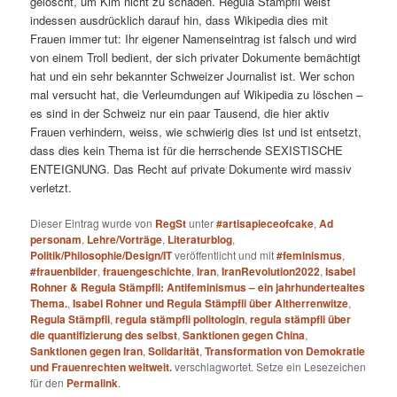
gelöscht, um Kim nicht zu schaden. Regula Stämpfli weist
indessen ausdrücklich darauf hin, dass Wikipedia dies mit
Frauen immer tut: Ihr eigener Namenseintrag ist falsch und wird
von einem Troll bedient, der sich privater Dokumente bemächtigt
hat und ein sehr bekannter Schweizer Journalist ist. Wer schon
mal versucht hat, die Verleumdungen auf Wikipedia zu löschen –
es sind in der Schweiz nur ein paar Tausend, die hier aktiv
Frauen verhindern, weiss, wie schwierig dies ist und ist entsetzt,
dass dies kein Thema ist für die herrschende SEXISTISCHE
ENTEIGNUNG. Das Recht auf private Dokumente wird massiv
verletzt.
Dieser Eintrag wurde von
RegSt
unter
#artisapieceofcake
,
Ad
personam
,
Lehre/Vorträge
,
Literaturblog
,
Politik/Philosophie/Design/IT
veröffentlicht und mit
#feminismus
,
#frauenbilder
,
frauengeschichte
,
Iran
,
IranRevolution2022
,
Isabel
Rohner & Regula Stämpfli: Antifeminismus – ein jahrhundertealtes
Thema.
,
Isabel Rohner und Regula Stämpfli über Altherrenwitze
,
Regula Stämpfli
,
regula stämpfli politologin
,
regula stämpfli über
die quantifizierung des selbst
,
Sanktionen gegen China
,
Sanktionen gegen Iran
,
Solidarität
,
Transformation von Demokratie
und Frauenrechten weltweit.
verschlagwortet. Setze ein Lesezeichen
für den
Permalink
.