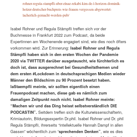
rohner-regula-stampfli-uber-elnaz-rekabi-kim-de-l-horizon-dominik-
holzer-deutscher-buchpreis-wie-frauen-vergessen-abgewertet-
lacherlich-gemacht-werden-pub/
Isabel Rohner und Regula Stämpfli treffen sich vor der
Buchmesse in Frankfurt 2022 zum Podcast, da beide
Expertinnen am Wochenende engagiert sind, wie dies noch öfters
vorkommen wird. Zur Erinnerung:
Isabel Rohner und Regula
Stämpfli haben sich in den ersten Wochen der Pandemie
2020 via TWITTER darüber ausgetauscht, wie fürchterlich es
doch ist, dass ausgerechnet bei Gesundheitsthemen und
dem ersten #Lockdown in deutschsprachigen Medien wieder
Männer den Bildschirm zu 90 Prozent besetzt haben.
laStaempfli meinte, wir sollten eigentlich einen
Frauenpodcast machen, diese gab es nämlich zum
damaligen Zeitpunkt noch nicht. Isabel Rohner meinte:
“Machen wir und das Ding heisst selbstverständlich DIE
PODCASTIN”.
Seitdem treffen sich die Kulturwissenschafterin,
Krimiautorin, Bildungsexpertin Dr.phil. Isabel Rohner und Dr. phil
Regula Stämpfli, ihrerseits “intellektuelle Hannah Dampf in allen
Gassen” wöchentlich zum “
sprechenden Denken”
, wie es dies