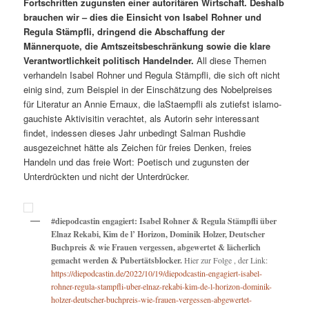
Fortschritten zugunsten einer autoritären Wirtschaft. Deshalb
brauchen wir – dies die Einsicht von Isabel Rohner und
Regula Stämpfli, dringend die Abschaffung der
Männerquote, die Amtszeitsbeschränkung sowie die klare
Verantwortlichkeit politisch Handelnder.
All diese Themen
verhandeln Isabel Rohner und Regula Stämpfli, die sich oft nicht
einig sind, zum Beispiel in der Einschätzung des Nobelpreises
für Literatur an Annie Ernaux, die laStaempfli als zutiefst islamo-
gauchiste Aktivisitin verachtet, als Autorin sehr interessant
findet, indessen dieses Jahr unbedingt Salman Rushdie
ausgezeichnet hätte als Zeichen für freies Denken, freies
Handeln und das freie Wort: Poetisch und zugunsten der
Unterdrückten und nicht der Unterdrücker.
#diepodcastin engagiert: Isabel Rohner & Regula Stämpfli über
Elnaz Rekabi, Kim de l’ Horizon, Dominik Holzer, Deutscher
Buchpreis & wie Frauen vergessen, abgewertet & lächerlich
gemacht werden & Pubertätsblocker.
Hier zur Folge , der Link:
https://diepodcastin.de/2022/10/19/diepodcastin-engagiert-isabel-
rohner-regula-stampfli-uber-elnaz-rekabi-kim-de-l-horizon-dominik-
holzer-deutscher-buchpreis-wie-frauen-vergessen-abgewertet-