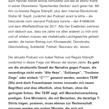
auch Hannah Arendt einmal formulierte und wie es Moritz Klenk
in seiner Dissertation “Sprechendes Denken” auch getan hat. Mit
ihm co-hostete Regula Stämpfli, plus dem Internet-Revolutionär
Stefan M. Seydl, zunächst den Podcast avant la lettre – als
hierzulande noch niemand Podcasts kannte – den #1968kritik
und dann #NoRadioShow bis 2017. Alle hier Erwähnten zeichnen
sich dadurch aus, dass sie Jahre vor allen anderen zu früh sind
und oft erleben müssen wie intellektuelle Leichtgewichte gefeiert
werden, die keinen Beitrag zum Klimawandel, Demokratie,
Gleichstellung, Solidarität, Freiheit, Resonanz etc. leisten.
Der aktuelle Podcast von Isabel Rohner und Regula Stämpfli
verdichtet in dieser Folge viel Wissen der letzten Jahre:
Es geht
um die strukturelle Gewalt der Narrative gegen Frauen, die
neuerdings nicht mehr “Alte Hexe”, “Schlampe”, “Trockene
Ziege” oder einfach “C****” genannt werden, sondern TERF
(Wie sind doch Frauenhasser immer innovativ mit neuen
Begriffen) und dies öffentlich, ohne Scham, ohne die
geringste Scheu. Wer TERF sagt, will Menschenverachtung
predigen. Eine Ministerin, die mit Menschen, die derartige T-
Shirts tragen, posieren, muss ebenso zur Rechenschaft
gezogen werden wie andere Minister, die sich mit