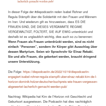
lacherlich-gemacht-werden-pub/
In dieser Folge der #diepodcastin reden Isabel Rohner und
Regula Stämpfli über die Solidarität mit den Frauen und Männern
im Iran: Und wiederum gilt es hinzuweisen, dass ES DIE
FRAUEN SIND, DIE DIESES VERDAMMTE REGIME
VERGEWALTIGT, FOLTERT, SIE AUF EWIG unterdrückt und
deshalb ist es unglaublich wichtig, dies auch so zu benennen:
Wenn Frauen als Frauen unterdrückt werden, sind es nicht
einfach “Personen”, sondern ihr Körper gibt Ausschlag über
dessen Martyrium. Seien wir Sprachrohr für Elnaz Rekabi.
Sie und alle Frauen, die gekerkert werden, braucht dringend
unsere Unterstützung.
Die Folge:
https://diepodcastin.de/2022/10/19/diepodcastin-
engagiert-isabel-rohner-regula-stampfli-uber-elnaz-rekabi-kim-de-l-
horizon-dominik-holzer-deutscher-buchpreis-wie-frauen-vergessen-
abgewertet-lacherlich-gemacht-werden-pub/
Nachtrag: Wikipedia hat Kim de l’Horizon mit Geschlecht und
Geburtsort ausgewiesen. Die Podcastin hat dies nachträglich