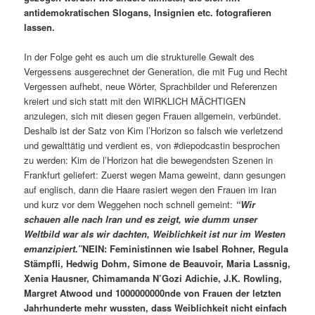
antidemokratischen Slogans, Insignien etc. fotografieren
lassen.
In der Folge geht es auch um die strukturelle Gewalt des
Vergessens ausgerechnet der Generation, die mit Fug und Recht
Vergessen aufhebt, neue Wörter, Sprachbilder und Referenzen
kreiert und sich statt mit den WIRKLICH MÄCHTIGEN
anzulegen, sich mit diesen gegen Frauen allgemein, verbündet.
Deshalb ist der Satz von Kim l’Horizon so falsch wie verletzend
und gewalttätig und verdient es, von #diepodcastin besprochen
zu werden: Kim de l’Horizon hat die bewegendsten Szenen in
Frankfurt geliefert: Zuerst wegen Mama geweint, dann gesungen
auf englisch, dann die Haare rasiert wegen den Frauen im Iran
und kurz vor dem Weggehen noch schnell gemeint:
“Wir
schauen alle nach Iran und es zeigt, wie dumm unser
Weltbild war als wir dachten, Weiblichkeit ist nur im Westen
emanzipiert.”
NEIN: Feministinnen wie Isabel Rohner, Regula
Stämpfli, Hedwig Dohm, Simone de Beauvoir, Maria Lassnig,
Xenia Hausner, Chimamanda N’Gozi Adichie, J.K. Rowling,
Margret Atwood und 1000000000nde von Frauen der letzten
Jahrhunderte mehr wussten, dass Weiblichkeit nicht einfach