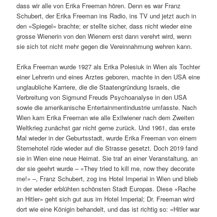
dass wir alle von Erika Freeman hören. Denn es war Franz
Schubert, der Erika Freeman ins Radio, ins TV und jetzt auch in
den «Spiegel» brachte; er stellte sicher, dass nicht wieder eine
grosse Wienerin von den Wienern erst dann verehrt wird, wenn
sie sich tot nicht mehr gegen die Vereinnahmung wehren kann.
Erika Freeman wurde 1927 als Erika Polesiuk in Wien als Tochter
einer Lehrerin und eines Arztes geboren, machte in den USA eine
unglaubliche Karriere, die die Staatengründung Israels, die
Verbreitung von Sigmund Freuds Psychoanalyse in den USA
sowie die amerikanische Entertainmentindustrie umfasste. Nach
Wien kam Erika Freeman wie alle Exilwiener nach dem Zweiten
Weltkrieg zunächst gar nicht gerne zurück. Und 1961, das erste
Mal wieder in der Geburtsstadt, wurde Erika Freeman von einem
Sternehotel rüde wieder auf die Strasse gesetzt. Doch 2019 fand
sie in Wien eine neue Heimat. Sie traf an einer Veranstaltung, an
der sie geehrt wurde – «They tried to kill me, now they decorate
me!» –, Franz Schubert, zog ins Hotel Imperial in Wien und blieb
in der wieder erblühten schönsten Stadt Europas. Diese «Rache
an Hitler» geht sich gut aus im Hotel Imperial; Dr. Freeman wird
dort wie eine Königin behandelt, und das ist richtig so: «Hitler war