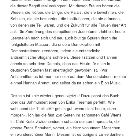
die dieser Begriff real verkörpert. Mit diesen Frauen hörten die
Wesen, die Körper, die Dinge, die Palais, die sie bewohnten, die
Schulen, die sie besuchten, die Institutionen, die sie erfanden,
von denen sie Teil waren, und die Zukunft für alle Frauen ihrer Art
auf. Die Zerstörung des europäischen Judentums zieht bis heute
Leerstellen nach sich und neu auch blutige Spuren durch die
fehlgeleiteten Massen, die unsere Demokratien mit
Demonstrationen zerstören, indem sie entsetzliche
antisemitische Slogans schreien. Diese Fratzen und Fahnen
ähneln so sehr dem Damals, dass das Heute für mich in
deutschen Städten fast unerträglich geworden ist. «Vor
Antisemitismus ist man nur noch auf dem Monde sicher», meinte
einmal Hannah Arendt, und selbst da ist schon ein Elon Musk.
Deshalb ist «nie wieder» genau «jetzt»! Dazu passt das Buch
über das Jahrhundertleben von Erika Freeman perfekt. Wie
wohltuend der Titel: «Mir geht’s gut, wenn nicht heute, dann
morgen». Ich las die fast 250 Seiten im schönsten Café Wiens,
im Café Korb. Zwischendurch schaute dessen Impresario, der
grosse Franz Schubert, vorbei, ein Herz von einem Menschen,
ein wunderschöner Mann. Diesem ist es übrigens zu verdanken,