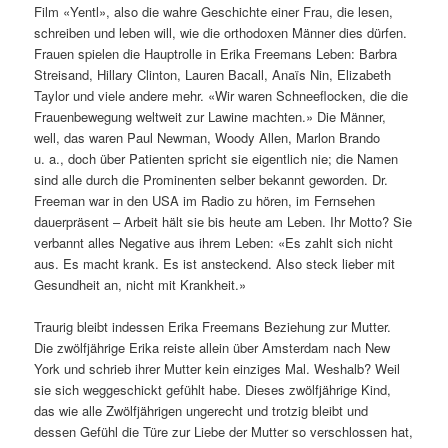
Film «Yentl», also die wahre Geschichte einer Frau, die lesen,
schreiben und leben will, wie die orthodoxen Männer dies dürfen.
Frauen spielen die Hauptrolle in Erika Freemans Leben: Barbra
Streisand, Hillary Clinton, Lauren Bacall, Anaïs Nin, Elizabeth
Taylor und viele andere mehr. «Wir waren Schneeflocken, die die
Frauenbewegung weltweit zur Lawine machten.» Die Männer,
well, das waren Paul Newman, Woody Allen, Marlon Brando
u. a., doch über Patienten spricht sie eigentlich nie; die Namen
sind alle durch die Prominenten selber bekannt geworden. Dr.
Freeman war in den USA im Radio zu hören, im Fernsehen
dauerpräsent – Arbeit hält sie bis heute am Leben. Ihr Motto? Sie
verbannt alles Negative aus ihrem Leben: «Es zahlt sich nicht
aus. Es macht krank. Es ist ansteckend. Also steck lieber mit
Gesundheit an, nicht mit Krankheit.»
Traurig bleibt indessen Erika Freemans Beziehung zur Mutter.
Die zwölfjährige Erika reiste allein über Amsterdam nach New
York und schrieb ihrer Mutter kein einziges Mal. Weshalb? Weil
sie sich weggeschickt gefühlt habe. Dieses zwölfjährige Kind,
das wie alle Zwölfjährigen ungerecht und trotzig bleibt und
dessen Gefühl die Türe zur Liebe der Mutter so verschlossen hat,