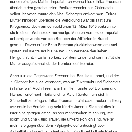
nur ein einziges Mal im Imperial. Ich wohne hier.» Erika Freeman
überlebte den gescheiterten Postkartenmaler aus Österreich,
selbst ihr Vater konnte den Nazi-Schergen entkommen. Erikas
Mutter hingegen überlebte die Verfolgung zwar bis fast zum
Kriegsende, doch am schrecklichen 12. März 1945 verbrannte
sie in einem Wohnblock nur wenige Minuten vom Hotel Imperial
entfernt; er wurde von den Bomben der Alliierten in Brand
gesetzt. Davon erfuhr Erika Freeman glücklicherweise erst viel
später und sie trauert bis heute: «Ich verstehe den lieben
Herrgott nicht.» Es ist so kurz vor dem Ende, und dann stirbt die
Mutter ausgerechnet ob der Bomben der Befreier.
Schnitt in die Gegenwart: Freeman hat Familie in Israel, und der
7. Oktober hat alles verändert, was an Zuversicht und Sicherheit
in Israel war. Auch Freemans Familie musste vor Bomben und
Hamas-Terror nach Haifa und Tel Aviv flüchten, um sich in
Sicherheit zu bringen. Erika Freeman meint dazu trocken: «Every
war could be Vernichtung sein für die Juden.» Sie sagt dies in
ihrer einzigartigen amerikanisch-wienerischen Mischung, mit
Idiom und Schalk und Trauer, die unvergleichlich sind. Weiter
meint sie gegenüber dem «Spiegel», der unbedingt über
Aktualität reden will: «Judenhass ist eine Krankheit wie Krebs»,