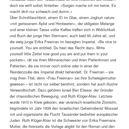
doch sie wirft sofort hinterher: «Sorgen mache ich mir keine. Es
macht dich nur schwach und dumm.»
Über Schnittlauchbrot, einem Ei im Glas, einem Joghurt nature
«mit gerissenem Apfel und Himbeeren», der obligaten Melange
und einer kleinen Tasse voller Kaffee treffen sich in Wirklichkeit
und Buch der junge Herr Stermann, auch bald 60 Jahre alt, und
die ewig junge Erika Freeman im besagten Imperial. «Be nice to
yourself. You are entitled. Du hast das Recht dazu. Write
yourself little Zettel how good you are and put them in your
pockets», rät sie ihren Mitmenschen und ihren Patientinnen und
Patienten, die sie immer noch online oder in einer der
Residenzsäle des Imperial direkt behandelt. Dr. Freeman – sie
mag ihren Titel, denn «Frau Freeman» sei ihre Schwiegermutter
gewesen – ist nicht nur selber berühmt, sondern hat auch illustre
Verwandtschaft. Dazu gehören Israel Ben Elieser, der Gründer
der chassidischen Bewegung, und Ruth Klüger-Aliav. Letztere
wurde 1910 in Kiew geboren, war ukranisch-israelische Zionistin,
begründete im Jahr 1939 den israelischen Geheimdienst Mossad
mit und organisierte die Flucht Tausender bedrohter europäischer
Juden. Ruth Klüger-Aliav ist die Schwester von Erika Freemans
Mutter, die ihrerseits die Vorlage abgibt für den Roman und den