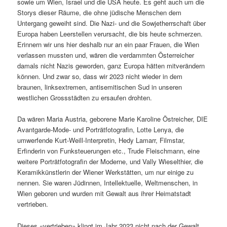
sowie um Wien, Israel und die USA heute. Es geht auch um die
Storys dieser Räume, die ohne jüdische Menschen dem
Untergang geweiht sind. Die Nazi- und die Sowjetherrschaft über
Europa haben Leerstellen verursacht, die bis heute schmerzen.
Erinnern wir uns hier deshalb nur an ein paar Frauen, die Wien
verlassen mussten und, wären die verdammten Österreicher
damals nicht Nazis geworden, ganz Europa hätten mitverändern
können. Und zwar so, dass wir 2023 nicht wieder in dem
braunen, linksextremen, antisemitischen Sud in unseren
westlichen Grossstädten zu ersaufen drohten.
Da wären Maria Austria, geborene Marie Karoline Östreicher, DIE
Avantgarde-Mode- und Porträtfotografin, Lotte Lenya, die
umwerfende Kurt-Weill-Interpretin, Hedy Lamarr, Filmstar,
Erfinderin von Funksteuerungen etc., Trude Fleischmann, eine
weitere Porträtfotografin der Moderne, und Vally Wieselthier, die
Keramikkünstlerin der Wiener Werkstätten, um nur einige zu
nennen. Sie waren Jüdinnen, Intellektuelle, Weltmenschen, in
Wien geboren und wurden mit Gewalt aus ihrer Heimatstadt
vertrieben.
Dieses «vertrieben» klingt im Jahr 2023 nicht nach der Gewalt,