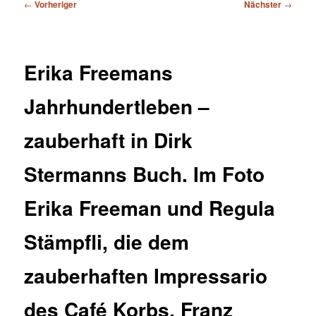
Beitragsnavigation
←
Vorheriger
Nächster
→
Erika Freemans
Jahrhundertleben –
zauberhaft in Dirk
Stermanns Buch. Im Foto
Erika Freeman und Regula
Stämpfli, die dem
zauberhaften Impressario
des Café Korbs, Franz