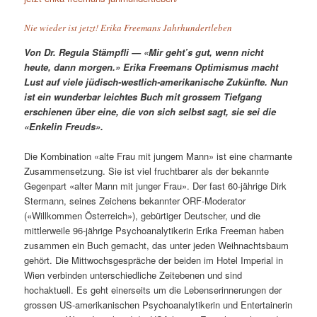
Nie wieder ist jetzt! Erika Freemans Jahrhundertleben
Von Dr. Regula Stämpfli — «Mir geht’s gut, wenn nicht
heute, dann morgen.» Erika Freemans Optimismus macht
Lust auf viele jüdisch-westlich-amerikanische Zukünfte. Nun
ist ein wunderbar leichtes Buch mit grossem Tiefgang
erschienen über eine, die von sich selbst sagt, sie sei die
«Enkelin Freuds».
Die Kombination «alte Frau mit jungem Mann» ist eine charmante
Zusammensetzung. Sie ist viel fruchtbarer als der bekannte
Gegenpart «alter Mann mit junger Frau». Der fast 60-jährige Dirk
Stermann, seines Zeichens bekannter ORF-Moderator
(«Willkommen Österreich»), gebürtiger Deutscher, und die
mittlerweile 96-jährige Psychoanalytikerin Erika Freeman haben
zusammen ein Buch gemacht, das unter jeden Weihnachtsbaum
gehört. Die Mittwochsgespräche der beiden im Hotel Imperial in
Wien verbinden unterschiedliche Zeitebenen und sind
hochaktuell. Es geht einerseits um die Lebenserinnerungen der
grossen US-amerikanischen Psychoanalytikerin und Entertainerin