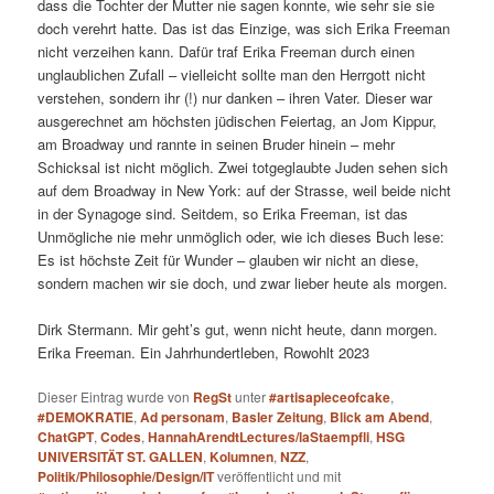
dass die Tochter der Mutter nie sagen konnte, wie sehr sie sie
doch verehrt hatte. Das ist das Einzige, was sich Erika Freeman
nicht verzeihen kann. Dafür traf Erika Freeman durch einen
unglaublichen Zufall – vielleicht sollte man den Herrgott nicht
verstehen, sondern ihr (!) nur danken – ihren Vater. Dieser war
ausgerechnet am höchsten jüdischen Feiertag, an Jom Kippur,
am Broadway und rannte in seinen Bruder hinein – mehr
Schicksal ist nicht möglich. Zwei totgeglaubte Juden sehen sich
auf dem Broadway in New York: auf der Strasse, weil beide nicht
in der Synagoge sind. Seitdem, so Erika Freeman, ist das
Unmögliche nie mehr unmöglich oder, wie ich dieses Buch lese:
Es ist höchste Zeit für Wunder – glauben wir nicht an diese,
sondern machen wir sie doch, und zwar lieber heute als morgen.
Dirk Stermann. Mir geht’s gut, wenn nicht heute, dann morgen.
Erika Freeman. Ein Jahrhundertleben, Rowohlt 2023
Dieser Eintrag wurde von
RegSt
unter
#artisapieceofcake
,
#DEMOKRATIE
,
Ad personam
,
Basler Zeitung
,
Blick am Abend
,
ChatGPT
,
Codes
,
HannahArendtLectures/laStaempfli
,
HSG
UNIVERSITÄT ST. GALLEN
,
Kolumnen
,
NZZ
,
Politik/Philosophie/Design/IT
veröffentlicht und mit