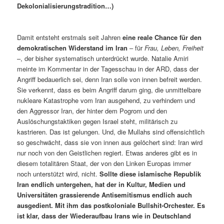
Dekolonialisierungstradition…)
Damit entsteht erstmals seit Jahren
eine reale Chance für den
demokratischen Widerstand im Iran
– für
Frau, Leben, Freiheit
–, der bisher systematisch unterdrückt wurde. Natalie Amiri
meinte im Kommentar in der Tagesschau in der ARD, dass der
Angriff bedauerlich sei, denn Iran solle von innen befreit werden.
Sie verkennt, dass es beim Angriff darum ging, die unmittelbare
nukleare Katastrophe vom Iran ausgehend, zu verhindern und
den Aggressor Iran, der hinter dem Pogrom und den
Auslöschungstaktiken gegen Israel steht, militärisch zu
kastrieren. Das ist gelungen. Und, die Mullahs sind offensichtlich
so geschwächt, dass sie von innen aus gelöchert sind: Iran wird
nur noch von den Geistlichen regiert. Etwas anderes gibt es in
diesem totalitären Staat, der von den Linken Europas immer
noch unterstützt wird, nicht.
Sollte diese islamische Republik
Iran endlich untergehen, hat der in Kultur, Medien und
Universitäten grassierende Antisemitismus endlich auch
ausgedient. Mit ihm das postkoloniale Bullshit-Orchester. Es
ist klar, dass der Wiederaufbau Irans wie in Deutschland