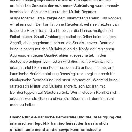
erreicht: Die
Zentrale der nuklearen Aufrüstung
wurde massiv
beschädigt, Schlüsselakteure des Mullah-Regimes
ausgeschaltet. Israel zeigte dem Islamofaschismus: Das können
wir alles noch. Der Iran ist ohne Raketenabwehr seit letztes Jahr
Israel die Proxis Irans, die Hisbollah, die Hamas weitgehend
lädiert haben. Saudi-Arabien protestiert natürlich beim jetzigen
Angriff, aber insgeheim möchten die Saudis tanzen. Denn die
Israelis haben mit den Mullahs auch die Köpfe der iranischen
Aggressoren gegen Saudi-Arabien ausgeschaltet. In den
deutschsprachigen Leitmedien wird dies nicht erwähnt, nicht
erkannt, nicht kommentiert – sondern die antisemitische, anti-
israelische Berichterstattung überwiegt und sorgt nur noch für
ideologische Beschallung und nicht Information. Während Israel
strategisch Militär und Mullahs angreift, schlägt Iran mit
Bombenteppich auf Städte zurück. Wer in diesem Konflikt nicht
erkennt, wer die Guten und wer die Bösen sind, dem ist nicht
mehr zu helfen.
Chance für die iranische Demokratie und die Beseitigung der
islamischen Republik Iran (so heisst der Iran nämlich
offiziell, anlehnend an die sowjetkommunistische