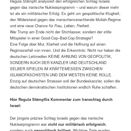
Regula Stämpfli analysiert den erfolgreichen Schlag Israels
gegen das iranische Nuklearprogramm – und warum dieser mehr
ist als ein militärischer Erfolg: Es geht um geopolitische Klugheit,
den Widerstand gegen das menschenverachtende Mullah-Regime
und eine neue Chance für
Frau, Leben, Freiheit
.
War Trump am Ende nicht der Stichlasser, sondern der stille
Mitspieler in einer Good-Cop–Bad-Cop-Strategie?
Eine Folge über Mut, Klarheit und die Hoffnung auf einen
Regimezerfall von innen. Und die Erkenntnis: Nicht nur haben die
deutschen Leitmedien KEINE AHNUNG VON GEOPOLITIK,
SONDERN AUCH DER KANZLER UND DEUTSCHLAND
SELBER SPIELEN IM KRÄFTEMESSEN ZWISCHEN
ISLAMOFASCHISTEN UND DEM WESTEN KEINE ROLLE.
Einzig auf deutschen Strassen soll der Bundeskanzler, sollen die
deutschen demokratischen Institutionen endlich Ruhe schaffen.
Hier Regula Stämpflis Kommentar zum Iranschlag durch
Israel:
Der jüngste präzise Schlag Israels gegen das iranische
Nuklearprogramm war
nicht nur militärisch erfolgreich
,
sondern auch
geopolitisch brillant
. Wichtige Ziele wurden