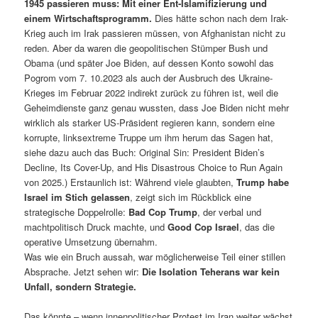
1945 passieren muss: Mit einer Ent-Islamifizierung und
einem Wirtschaftsprogramm.
Dies hätte schon nach dem Irak-
Krieg auch im Irak passieren müssen, von Afghanistan nicht zu
reden. Aber da waren die geopolitischen Stümper Bush und
Obama (und später Joe Biden, auf dessen Konto sowohl das
Pogrom vom 7. 10.2023 als auch der Ausbruch des Ukraine-
Krieges im Februar 2022 indirekt zurück zu führen ist, weil die
Geheimdienste ganz genau wussten, dass Joe Biden nicht mehr
wirklich als starker US-Präsident regieren kann, sondern eine
korrupte, linksextreme Truppe um ihm herum das Sagen hat,
siehe dazu auch das Buch: Original Sin: President Biden’s
Decline, Its Cover-Up, and His Disastrous Choice to Run Again
von 2025.) Erstaunlich ist: Während viele glaubten,
Trump habe
Israel im Stich gelassen
, zeigt sich im Rückblick eine
strategische Doppelrolle:
Bad Cop Trump
, der verbal und
machtpolitisch Druck machte, und
Good Cop Israel
, das die
operative Umsetzung übernahm.
Was wie ein Bruch aussah, war möglicherweise Teil einer stillen
Absprache. Jetzt sehen wir:
Die Isolation Teherans war kein
Unfall, sondern Strategie.
Das könnte – wenn innenpolitischer Protest im Iran weiter wächst