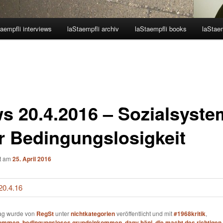
aempfli interviews
laStaempfli archiv
laStaempfli books
laStaem
s 20.4.2016 – Sozialsyste
r Bedingungslosigkeit
ht am
25. April 2016
rag wurde von
RegSt
unter
nichtkategorien
veröffentlicht und mit
#1968kritik
,
kommen
,
bedingungsloses grundeinkommen
,
dany häni
,
die macht des richtigen 