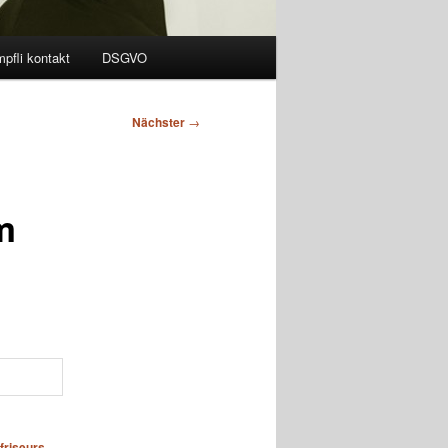
pfli kontakt
DSGVO
Nächster
→
m
friseurs
,