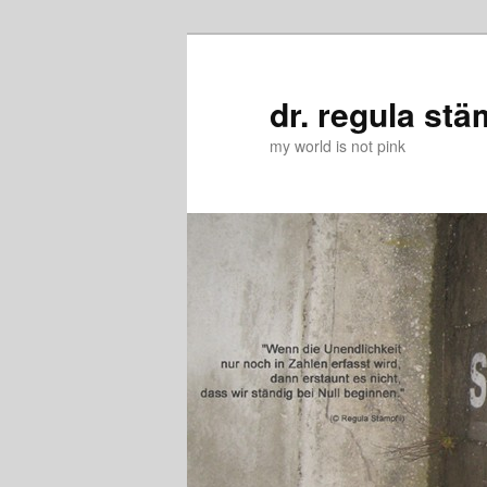
Zum
primären
Inhalt
dr. regula stä
springen
my world is not pink