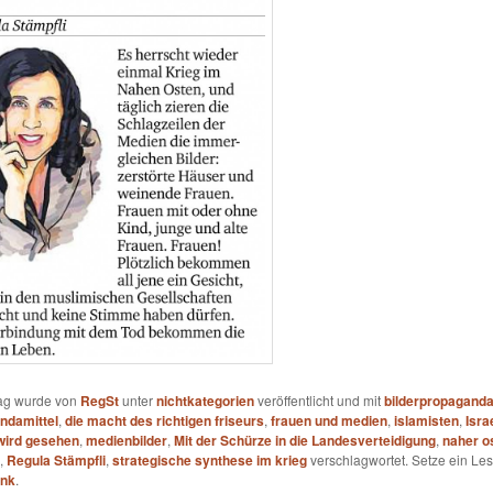
rag wurde von
RegSt
unter
nichtkategorien
veröffentlicht und mit
bilderpropagand
ndamittel
,
die macht des richtigen friseurs
,
frauen und medien
,
islamisten
,
Isra
 wird gesehen
,
medienbilder
,
Mit der Schürze in die Landesverteidigung
,
naher o
,
Regula Stämpfli
,
strategische synthese im krieg
verschlagwortet. Setze ein Les
ink
.