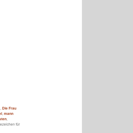
a
,
Die Frau
el
,
mann
sten
,
ezeichen für