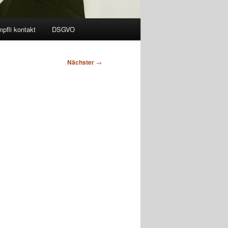
pfli kontakt
DSGVO
Nächster
→