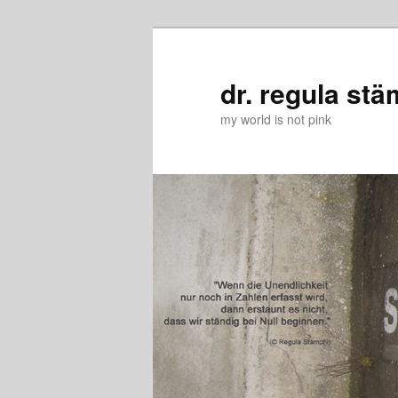
Zum
primären
Inhalt
dr. regula stä
springen
my world is not pink