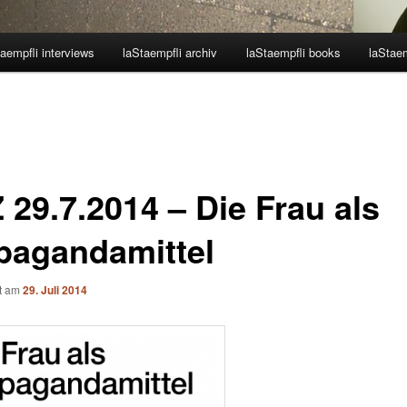
aempfli interviews
laStaempfli archiv
laStaempfli books
laStaem
 29.7.2014 – Die Frau als
pagandamittel
ht am
29. Juli 2014