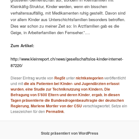
Kleinkäfig-Struktur, Kinder werden, wenn ein bisschen
verhaltensauffällig, mit Medikamenten ruhig gestellt. Davon sind
vor allem Kinder aus Unterschichtsfamilien besonders betroffen.
Dies war schon zu meiner Zeit so: In Arztfamilien gab es die
Geige, in Arbeiterfamilien den Fernseher.”….
Zum Artikel:
http://www.kleinreport.ch/news/gesellschaftslos-kinder-internet-
87220/
Dieser Eintrag wurde von
RegSt
unter
nichtkategorien
veröffentlicht
und mit
die als Patienten bei Kinder- und Jugendärzten erfasst
wurden
,
eine Studie zur Techniknutzung von Kindern. Die
Befragung von 5'600 Eltern und deren Kinder
,
ergab
,
In diesen
Tagen präsentierte die Bundesdrogenbeauftragte der deutschen
Regierung
,
Marlene Mortler von der CSU
verschlagwortet. Setze ein
Lesezeichen für den
Permalink
.
Stolz präsentiert von WordPress