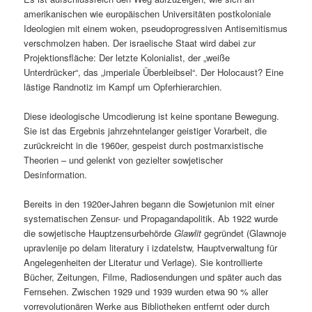
amerikanischen wie europäischen Universitäten postkoloniale
Ideologien mit einem woken, pseudoprogressiven Antisemitismus
verschmolzen haben. Der israelische Staat wird dabei zur
Projektionsfläche: Der letzte Kolonialist, der „weiße
Unterdrücker“, das „imperiale Überbleibsel“. Der Holocaust? Eine
lästige Randnotiz im Kampf um Opferhierarchien.
Diese ideologische Umcodierung ist keine spontane Bewegung.
Sie ist das Ergebnis jahrzehntelanger geistiger Vorarbeit, die
zurückreicht in die 1960er, gespeist durch postmarxistische
Theorien – und gelenkt von gezielter sowjetischer
Desinformation.
Bereits in den 1920er-Jahren begann die Sowjetunion mit einer
systematischen Zensur- und Propagandapolitik. Ab 1922 wurde
die sowjetische Hauptzensurbehörde
Glawlit
gegründet (Glawnoje
upravlenije po delam literatury i izdatelstw, Hauptverwaltung für
Angelegenheiten der Literatur und Verlage). Sie kontrollierte
Bücher, Zeitungen, Filme, Radiosendungen und später auch das
Fernsehen. Zwischen 1929 und 1939 wurden etwa 90 % aller
vorrevolutionären Werke aus Bibliotheken entfernt oder durch