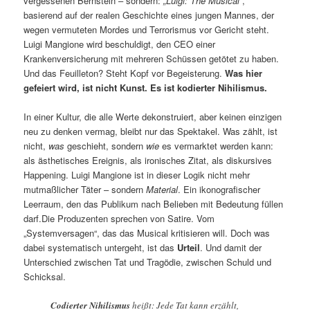
vergessenen Bernstein – sondern:
„Luigi: The Musical“
,
basierend auf der realen Geschichte eines jungen Mannes, der
wegen vermuteten Mordes und Terrorismus vor Gericht steht.
Luigi Mangione wird beschuldigt, den CEO einer
Krankenversicherung mit mehreren Schüssen getötet zu haben.
Und das Feuilleton? Steht Kopf vor Begeisterung.
Was hier
gefeiert wird, ist nicht Kunst. Es ist kodierter Nihilismus.
In einer Kultur, die alle Werte dekonstruiert, aber keinen einzigen
neu zu denken vermag, bleibt nur das Spektakel. Was zählt, ist
nicht,
was
geschieht, sondern
wie
es vermarktet werden kann:
als ästhetisches Ereignis, als ironisches Zitat, als diskursives
Happening. Luigi Mangione ist in dieser Logik nicht mehr
mutmaßlicher Täter – sondern
Material
. Ein ikonografischer
Leerraum, den das Publikum nach Belieben mit Bedeutung füllen
darf.Die Produzenten sprechen von Satire. Vom
„Systemversagen“, das das Musical kritisieren will. Doch was
dabei systematisch untergeht, ist das
Urteil
. Und damit der
Unterschied zwischen Tat und Tragödie, zwischen Schuld und
Schicksal.
Codierter Nihilismus
heißt: Jede Tat kann erzählt,