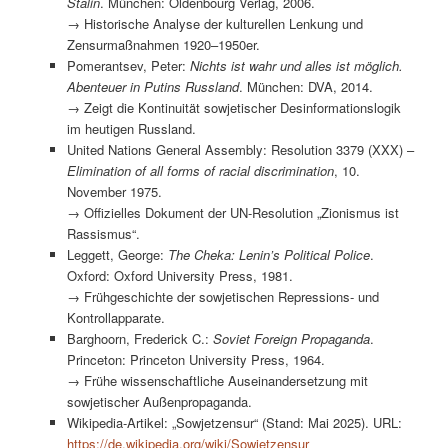
Stalin
. München: Oldenbourg Verlag, 2006.
→ Historische Analyse der kulturellen Lenkung und
Zensurmaßnahmen 1920–1950er.
Pomerantsev, Peter:
Nichts ist wahr und alles ist möglich.
Abenteuer in Putins Russland
. München: DVA, 2014.
→ Zeigt die Kontinuität sowjetischer Desinformationslogik
im heutigen Russland.
United Nations General Assembly: Resolution 3379 (XXX) –
Elimination of all forms of racial discrimination
, 10.
November 1975.
→ Offizielles Dokument der UN-Resolution „Zionismus ist
Rassismus“.
Leggett, George:
The Cheka: Lenin’s Political Police
.
Oxford: Oxford University Press, 1981.
→ Frühgeschichte der sowjetischen Repressions- und
Kontrollapparate.
Barghoorn, Frederick C.:
Soviet Foreign Propaganda
.
Princeton: Princeton University Press, 1964.
→ Frühe wissenschaftliche Auseinandersetzung mit
sowjetischer Außenpropaganda.
Wikipedia-Artikel: „Sowjetzensur“ (Stand: Mai 2025). URL:
https://de.wikipedia.org/wiki/Sowjetzensur