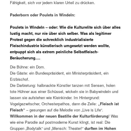
Fähigkeit, sich vor jedem klaren Urteil zu drücken.
Paderborn oder Poulets in Windeln:
Poulets in Windeln – oder: Wie die Kulturelite
sich über alles
lustig macht, nur nie über sich selber. Was als legitimer
Protest gegen die schrecklich industrialisierte
Fleischindustrie künstlerisch umgesetzt werden wollte,
entpuppt sich als extrem peinliche Selbstfleisch-
Beräucherung….
Die Bühne: ein Dom.
Die Gäste: ein Bundespräsident, ein Ministerpräsident, ein
Erzbischof.
Die Darbietung: halbnackte Künstler tanzen mit Sensen, holen
tote Hühner aus einer Schüssel, wickeln sie in Babywindeln und
lassen sie aufstehen wie Kleinkinder. Im Hintergrund:
Vogelgezwitscher, Orchesterpathos, dann die Zeile:
„Fleisch ist
Fleisch“
– gesungen auf die Melodie von „Live is Life“.
Willkommen in der neuen Bastille der Kulturförderung
! Was
wie eine Parodie auf postmoderne Kunst klingt, ist real: Die
Gruppen „Bodytalk“ und „Mensch: Theater!“
durften im Hohen