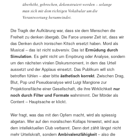
überhöht, gebrochen, dekonstruiert werden – solange
man sich mit dem richtigen Vokabular um die
Verantwortung herumwindet.
Die Tragik der Aufklärung war, dass sie dem Menschen die
Freiheit zu denken übergab. Die Farce unserer Zeit ist, dass wir
das Denken durch ironischen Kitsch ersetzt haben. Mord als
Musical – das ist nicht subversiv. Das ist
Ermüdung durch
Simulation
. Es geht nicht um Empörung oder Analyse, sondern
um den nächsten viralen Diskursmoment, in dem das Urteil
aussetzt und der Applaus einsetzt. Das Publikum will sich
betroffen fühlen – aber bitte
ästhetisch korrekt
. Zwischen Drag,
Blut, Pop und Pseudoanalyse wird Luigi Mangione zur
Projektionsfläche einer Gesellschaft, die ihre Wirklichkeit
nur
noch durch Filter und Formate
wahrnimmt. Der Mörder als
Content – Hauptsache er klickt.
Wer fragt, was das mit den Opfern macht, wird als spiessig
abgetan. Wer auf den moralischen Kollaps hinweist, wird aus
dem intellektuellen Club verbannt. Denn dort zählt längst nicht
mehr Urteilskraft, sondern
Ambivalenzfähigkeit
– also die