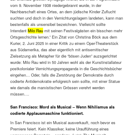
vom 9. November 1938 niedergebrannt wurde, in der
Nachbarschaft eines Ortes, an dem jüdische Kinder Zuflucht
suchten und doch in den Vernichtungslagern landeten, kann man
bestenfalls als unsensibel bezeichnen. Vielleicht sollte
Intendant
Milo Rau
mit seinen Festivalgästen ein bisschen mehr
Ortsgeschichte lernen.” Ein Zitat von Christina Böck aus dem
Kurier, 2. Juni 2025 in einer Kritik zu einem Oper-Theaterstück
aus Südamerika, das aber eigentlich mit antisemitischer
Zielsetzung als Metapher für die “bösen Juden” auzsgerichtet
wurde: Milo Rau wird in 50 Jahren wohl als der Kunstinstallateur
postkolonialer Vernichtungspropaganda in die Geschichtsbücher
eingehen… Oder, falls die Zerstörung der Demokratie durch
codierte Antidemokratie erfolgreich sein sollte, mit einer Statue
wie damals die marxistischen Grössen verehrt werden
müssen….
San Francisco:
Mord als Musical – Wenn Nihilismus als
codierte Applausmaschine funktioniert.
In San Francisco ist ein Musical ausverkauft, noch bevor es
Premiere feiert. Kein Klassiker, keine Uraufführung eines