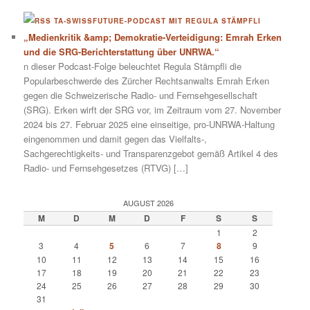
TA-SWISSFUTURE-PODCAST MIT REGULA STÄMPFLI
„Medienkritik &amp; Demokratie-Verteidigung: Emrah Erken
und die SRG-Berichterstattung über UNRWA.“
n dieser Podcast-Folge beleuchtet Regula Stämpfli die
Popularbeschwerde des Zürcher Rechtsanwalts Emrah Erken
gegen die Schweizerische Radio- und Fernsehgesellschaft
(SRG). Erken wirft der SRG vor, im Zeitraum vom 27. November
2024 bis 27. Februar 2025 eine einseitige, pro-UNRWA-Haltung
eingenommen und damit gegen das Vielfalts-,
Sachgerechtigkeits- und Transparenzgebot gemäß Artikel 4 des
Radio- und Fernsehgesetzes (RTVG) […]
AUGUST 2026
M
D
M
D
F
S
S
1
2
3
4
5
6
7
8
9
10
11
12
13
14
15
16
17
18
19
20
21
22
23
24
25
26
27
28
29
30
31