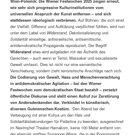
Wien-Polemik: Die Wiener Festwochen 2025 zeigen erneut,
wie sehr sich progressive Kulturinstitutionen vom
universellen Anspruch der Kunst entfernen – und sich
stattdessen ideologisch verbrämen.
Auf Bühnen, die sich einst
der Vielfalt, Differenz und Aufklärung verpflichtet fühlten, wird nun
unter dem Label von
Widerstand
,
Dekolonialisierung
und
Solidarität
einseitige, antiisraelische, antisemitische,
antidemokratische Propaganda reproduziert. Der Begriff
Widerstand
etwa wird aufgeladen mit der Ästhetik des
Gerechten – auch wenn er Terror, Massaker und sexualisierte
Gewalt umfasst. Dies ist nicht nur eine semantische
Verschiebung, sondern zieht terroristische Anschläge nach sich.
Die Codierung von Gewalt, Hass und Menschenverachtung
in antidemokratischer Agitation – bei den Wiener
Festwochen vom demokratischen Staat bezahlt – zersetzt
öffentliche Diskurse und stellt einen Aufruf zur Zerstörung
von Andersdenkenden dar. Verkleidet in künstlerisch,
diversen Gutmenschen-Kostüm.
“Den Abend bei der
Verbeugung mit einer Kufiya um den Hals und
Solidaritätsbekundungen für Palästina zu beenden, ausgerechnet
im Nestroyhof Theater Hamakom, keine 100 Meter entfernt von
der ehemals größten Synagoge Wiens, die in der Pogromnacht