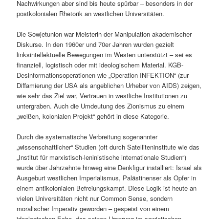
Nachwirkungen aber sind bis heute spürbar – besonders in der
postkolonialen Rhetorik an westlichen Universitäten.
Die Sowjetunion war Meisterin der Manipulation akademischer
Diskurse. In den 1960er und 70er Jahren wurden gezielt
linksintellektuelle Bewegungen im Westen unterstützt – sei es
finanziell, logistisch oder mit ideologischem Material. KGB-
Desinformationsoperationen wie „Operation INFEKTION“ (zur
Diffamierung der USA als angeblichen Urheber von AIDS) zeigen,
wie sehr das Ziel war, Vertrauen in westliche Institutionen zu
untergraben. Auch die Umdeutung des Zionismus zu einem
„weißen, kolonialen Projekt“ gehört in diese Kategorie.
Durch die systematische Verbreitung sogenannter
„wissenschaftlicher“ Studien (oft durch Satelliteninstitute wie das
„Institut für marxistisch-leninistische internationale Studien“)
wurde über Jahrzehnte hinweg eine Denkfigur installiert: Israel als
Ausgeburt westlichen Imperialismus, Palästinenser als Opfer in
einem antikolonialen Befreiungskampf. Diese Logik ist heute an
vielen Universitäten nicht nur Common Sense, sondern
moralischer Imperativ geworden – gespeist von einem
ideologischen Echo, das seinen Ursprung im sowjetischen