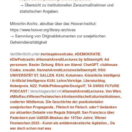
→ Übersicht zu institutionellen Zensurmaßnahmen und
statistischen Angaben.
Mitrochin-Archiv, abrufbar über das Hoover-Institut:
https://www.hoover.org/library-archives
→ Sammlung von Originaldokumenten zur sowjetischen
Geheimdiensttätigkeit
Veröffentlicht unter
#artisapieceofcake
,
#DEMOKRATIE
,
#DiePodcastin
,
#HannahArendtLectures by laStaempfli
,
Ad
personam
,
Basler Zeitung
,
Blick am Abend
,
ChatGPT
,
clubhouse
,
Codes
,
ensuite
,
HannahArendtLectures/laStaempfli
,
HSG
UNIVERSITÄT ST. GALLEN
,
KI/AI
,
Kolumnen
,
Künstliche Intelligenz
/ Artificial Intelligence KI/AI
,
Lehre/Vorträge
,
Literaturblog
,
Nobelpreis
,
NZZ
,
Politik/Philosophie/Design/IT
,
TA SWISS FUTURE
PODCAST
|
Verschlagwortet mit
#HannahArendtLectures. Von Wien
,
#MiloRau #WienerFestwochen #AntisemitischeKulturinstitutionen.
,
codierter Nihilismus
,
Die Geschichte der postkolonialen
sowjetischen Propaganda.
,
Ffleisch ist Fleisch
,
oder? Gedanken
zur aktuellen Debatte von Regula Stämpfli
,
San Francisco über
Paderborn zum UdSSR-Moskau der 1970er Jahre
,
Wiener
Festwochen 2025 - Kunst als antidemokratische Agitation... Da
war doch schon mal was