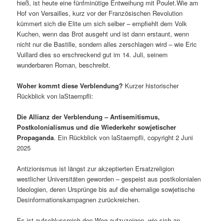
hieß, ist heute eine fünfminütige Entweihung mit Poulet.Wie am
Hof von Versailles, kurz vor der Französischen Revolution
kümmert sich die Elite um sich selber – empfiehlt dem Volk
Kuchen, wenn das Brot ausgeht und ist dann erstaunt, wenn
nicht nur die Bastille, sondern alles zerschlagen wird – wie Eric
Vuillard dies so erschreckend gut im 14. Juli, seinem
wunderbaren Roman, beschreibt.
Woher kommt diese Verblendung?
Kurzer historischer
Rückblick von laStaempfli:
Die Allianz der Verblendung – Antisemitismus,
Postkolonialismus und die Wiederkehr sowjetischer
Propaganda
. Ein Rückblick von laStaempfli, copyright 2 Juni
2025
Antizionismus ist längst zur akzeptierten Ersatzreligion
westlicher Universitäten geworden – gespeist aus postkolonialen
Ideologien, deren Ursprünge bis auf die ehemalige sowjetische
Desinformationskampagnen zurückreichen.
Es ist aufschlussreich den Weg aufzuzeigen, wie sich an