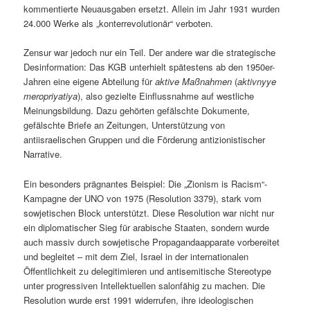
kommentierte Neuausgaben ersetzt. Allein im Jahr 1931 wurden
24.000 Werke als „konterrevolutionär“ verboten.
Zensur war jedoch nur ein Teil. Der andere war die strategische
Desinformation: Das KGB unterhielt spätestens ab den 1950er-
Jahren eine eigene Abteilung für
aktive Maßnahmen
(
aktivnyye
meropriyatiya
), also gezielte Einflussnahme auf westliche
Meinungsbildung. Dazu gehörten gefälschte Dokumente,
gefälschte Briefe an Zeitungen, Unterstützung von
antiisraelischen Gruppen und die Förderung antizionistischer
Narrative.
Ein besonders prägnantes Beispiel: Die „Zionism is Racism“-
Kampagne der UNO von 1975 (Resolution 3379), stark vom
sowjetischen Block unterstützt. Diese Resolution war nicht nur
ein diplomatischer Sieg für arabische Staaten, sondern wurde
auch massiv durch sowjetische Propagandaapparate vorbereitet
und begleitet – mit dem Ziel, Israel in der internationalen
Öffentlichkeit zu delegitimieren und antisemitische Stereotype
unter progressiven Intellektuellen salonfähig zu machen. Die
Resolution wurde erst 1991 widerrufen, ihre ideologischen