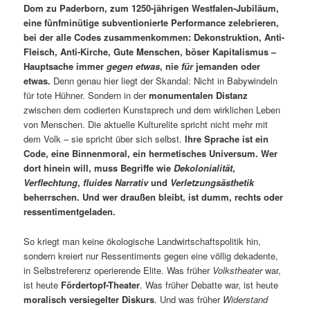
Dom zu Paderborn, zum 1250-jährigen Westfalen-Jubiläum,
eine fünfminütige subventionierte Performance zelebrieren,
bei der alle Codes zusammenkommen: Dekonstruktion, Anti-
Fleisch, Anti-Kirche, Gute Menschen, böser Kapitalismus –
Hauptsache immer
gegen etwas
, nie
für
jemanden oder
etwas.
Denn genau hier liegt der Skandal: Nicht in Babywindeln
für tote Hühner. Sondern in der
monumentalen Distanz
zwischen dem codierten Kunstsprech und dem wirklichen Leben
von Menschen. Die aktuelle Kulturelite spricht nicht mehr mit
dem Volk – sie spricht über sich selbst.
Ihre Sprache ist ein
Code, eine Binnenmoral, ein hermetisches Universum. Wer
dort hinein will, muss Begriffe wie
Dekolonialität
,
Verflechtung
,
fluides Narrativ
und
Verletzungsästhetik
beherrschen. Und wer draußen bleibt, ist dumm, rechts oder
ressentimentgeladen.
So kriegt man keine ökologische Landwirtschaftspolitik hin,
sondern kreiert nur Ressentiments gegen eine völlig dekadente,
in Selbstreferenz operierende Elite. Was früher
Volkstheater
war,
ist heute
Fördertopf-Theater
. Was früher Debatte war, ist heute
moralisch versiegelter Diskurs
. Und was früher
Widerstand