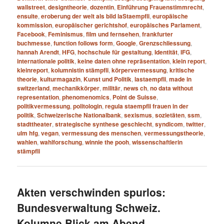
wallstreet
,
designtheorie
,
dozentin
,
Einführung Frauenstimmrecht
,
ensuite
,
eroberung der welt als bild laStaempfli
,
europäische
kommission
,
europäischer gerichtshof
,
europäisches Parlament
,
Facebook
,
Feminismus
,
film und fernsehen
,
frankfurter
buchmesse
,
function follows form
,
Google
,
Grenzschliessung
,
hannah Arendt
,
HFG
,
hochschule für gestaltung
,
Identität
,
IFG
,
internationale politik
,
keine daten ohne repräsentation
,
klein report
,
kleinreport
,
kolumnistin stämpfli
,
körpervermessung
,
kritische
theorie
,
kulturmagazin
,
Kunst und Politik
,
lastaempfli
,
made in
switzerland
,
mechanikkörper
,
militär
,
news ch
,
no data without
representation
,
phenomenomics
,
Point de Suisse
,
politikvermessung
,
politologin
,
regula staempfli frauen in der
politik
,
Schweizerische Nationalbank
,
sexismus
,
sozietäten
,
ssm
,
stadttheater
,
strategische synthese geschlecht
,
syndicom
,
twitter
,
ulm hfg
,
vegan
,
vermessung des menschen
,
vermessungstheorie
,
wahlen
,
wahlforschung
,
winnie the pooh
,
wissenschaftlerin
stämpfli
Akten verschwinden spurlos:
Bundesverwaltung Schweiz.
Kolumne Blick am Abend,