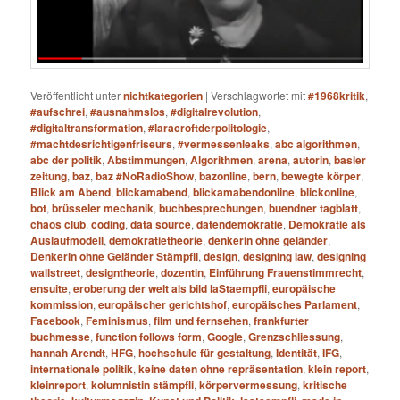
Veröffentlicht unter
nichtkategorien
|
Verschlagwortet mit
#1968kritik
,
#aufschrei
,
#ausnahmslos
,
#digitalrevolution
,
#digitaltransformation
,
#laracroftderpolitologie
,
#machtdesrichtigenfriseurs
,
#vermessenleaks
,
abc algorithmen
,
abc der politik
,
Abstimmungen
,
Algorithmen
,
arena
,
autorin
,
basler
zeitung
,
baz
,
baz #NoRadioShow
,
bazonline
,
bern
,
bewegte körper
,
Blick am Abend
,
blickamabend
,
blickamabendonline
,
blickonline
,
bot
,
brüsseler mechanik
,
buchbesprechungen
,
buendner tagblatt
,
chaos club
,
coding
,
data source
,
datendemokratie
,
Demokratie als
Auslaufmodell
,
demokratietheorie
,
denkerin ohne geländer
,
Denkerin ohne Geländer Stämpfli
,
design
,
designing law
,
designing
wallstreet
,
designtheorie
,
dozentin
,
Einführung Frauenstimmrecht
,
ensuite
,
eroberung der welt als bild laStaempfli
,
europäische
kommission
,
europäischer gerichtshof
,
europäisches Parlament
,
Facebook
,
Feminismus
,
film und fernsehen
,
frankfurter
buchmesse
,
function follows form
,
Google
,
Grenzschliessung
,
hannah Arendt
,
HFG
,
hochschule für gestaltung
,
Identität
,
IFG
,
internationale politik
,
keine daten ohne repräsentation
,
klein report
,
kleinreport
,
kolumnistin stämpfli
,
körpervermessung
,
kritische