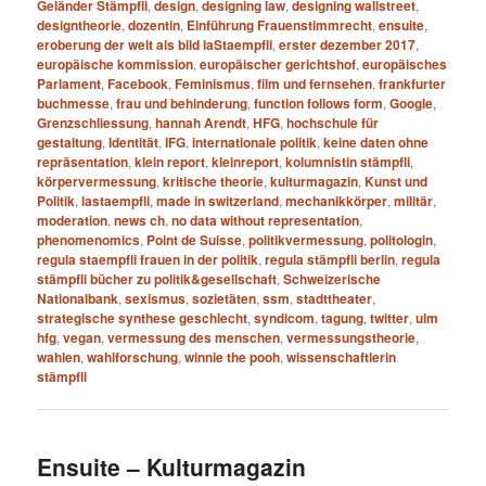
Geländer Stämpfli
,
design
,
designing law
,
designing wallstreet
,
designtheorie
,
dozentin
,
Einführung Frauenstimmrecht
,
ensuite
,
eroberung der welt als bild laStaempfli
,
erster dezember 2017
,
europäische kommission
,
europäischer gerichtshof
,
europäisches
Parlament
,
Facebook
,
Feminismus
,
film und fernsehen
,
frankfurter
buchmesse
,
frau und behinderung
,
function follows form
,
Google
,
Grenzschliessung
,
hannah Arendt
,
HFG
,
hochschule für
gestaltung
,
Identität
,
IFG
,
internationale politik
,
keine daten ohne
repräsentation
,
klein report
,
kleinreport
,
kolumnistin stämpfli
,
körpervermessung
,
kritische theorie
,
kulturmagazin
,
Kunst und
Politik
,
lastaempfli
,
made in switzerland
,
mechanikkörper
,
militär
,
moderation
,
news ch
,
no data without representation
,
phenomenomics
,
Point de Suisse
,
politikvermessung
,
politologin
,
regula staempfli frauen in der politik
,
regula stämpfli berlin
,
regula
stämpfli bücher zu politik&gesellschaft
,
Schweizerische
Nationalbank
,
sexismus
,
sozietäten
,
ssm
,
stadttheater
,
strategische synthese geschlecht
,
syndicom
,
tagung
,
twitter
,
ulm
hfg
,
vegan
,
vermessung des menschen
,
vermessungstheorie
,
wahlen
,
wahlforschung
,
winnie the pooh
,
wissenschaftlerin
stämpfli
Ensuite – Kulturmagazin