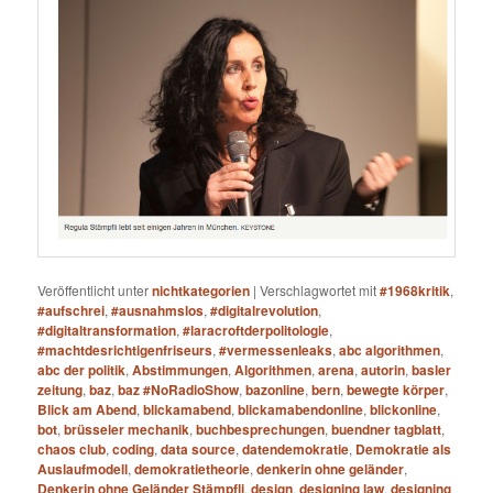
Veröffentlicht unter
nichtkategorien
|
Verschlagwortet mit
#1968kritik
,
#aufschrei
,
#ausnahmslos
,
#digitalrevolution
,
#digitaltransformation
,
#laracroftderpolitologie
,
#machtdesrichtigenfriseurs
,
#vermessenleaks
,
abc algorithmen
,
abc der politik
,
Abstimmungen
,
Algorithmen
,
arena
,
autorin
,
basler
zeitung
,
baz
,
baz #NoRadioShow
,
bazonline
,
bern
,
bewegte körper
,
Blick am Abend
,
blickamabend
,
blickamabendonline
,
blickonline
,
bot
,
brüsseler mechanik
,
buchbesprechungen
,
buendner tagblatt
,
chaos club
,
coding
,
data source
,
datendemokratie
,
Demokratie als
Auslaufmodell
,
demokratietheorie
,
denkerin ohne geländer
,
Denkerin ohne Geländer Stämpfli
,
design
,
designing law
,
designing