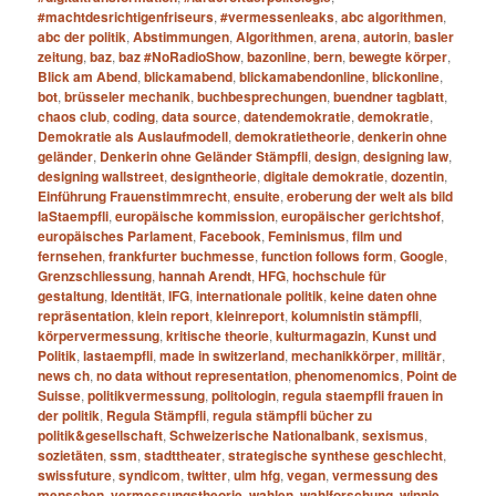
#machtdesrichtigenfriseurs
,
#vermessenleaks
,
abc algorithmen
,
abc der politik
,
Abstimmungen
,
Algorithmen
,
arena
,
autorin
,
basler
zeitung
,
baz
,
baz #NoRadioShow
,
bazonline
,
bern
,
bewegte körper
,
Blick am Abend
,
blickamabend
,
blickamabendonline
,
blickonline
,
bot
,
brüsseler mechanik
,
buchbesprechungen
,
buendner tagblatt
,
chaos club
,
coding
,
data source
,
datendemokratie
,
demokratie
,
Demokratie als Auslaufmodell
,
demokratietheorie
,
denkerin ohne
geländer
,
Denkerin ohne Geländer Stämpfli
,
design
,
designing law
,
designing wallstreet
,
designtheorie
,
digitale demokratie
,
dozentin
,
Einführung Frauenstimmrecht
,
ensuite
,
eroberung der welt als bild
laStaempfli
,
europäische kommission
,
europäischer gerichtshof
,
europäisches Parlament
,
Facebook
,
Feminismus
,
film und
fernsehen
,
frankfurter buchmesse
,
function follows form
,
Google
,
Grenzschliessung
,
hannah Arendt
,
HFG
,
hochschule für
gestaltung
,
Identität
,
IFG
,
internationale politik
,
keine daten ohne
repräsentation
,
klein report
,
kleinreport
,
kolumnistin stämpfli
,
körpervermessung
,
kritische theorie
,
kulturmagazin
,
Kunst und
Politik
,
lastaempfli
,
made in switzerland
,
mechanikkörper
,
militär
,
news ch
,
no data without representation
,
phenomenomics
,
Point de
Suisse
,
politikvermessung
,
politologin
,
regula staempfli frauen in
der politik
,
Regula Stämpfli
,
regula stämpfli bücher zu
politik&gesellschaft
,
Schweizerische Nationalbank
,
sexismus
,
sozietäten
,
ssm
,
stadttheater
,
strategische synthese geschlecht
,
swissfuture
,
syndicom
,
twitter
,
ulm hfg
,
vegan
,
vermessung des
menschen
,
vermessungstheorie
,
wahlen
,
wahlforschung
,
winnie