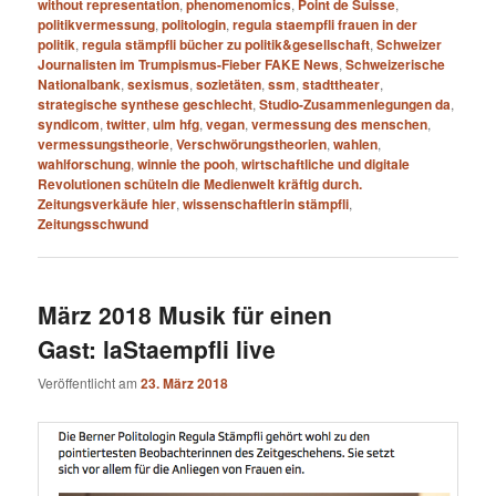
without representation
,
phenomenomics
,
Point de Suisse
,
politikvermessung
,
politologin
,
regula staempfli frauen in der
politik
,
regula stämpfli bücher zu politik&gesellschaft
,
Schweizer
Journalisten im Trumpismus-Fieber FAKE News
,
Schweizerische
Nationalbank
,
sexismus
,
sozietäten
,
ssm
,
stadttheater
,
strategische synthese geschlecht
,
Studio-Zusammenlegungen da
,
syndicom
,
twitter
,
ulm hfg
,
vegan
,
vermessung des menschen
,
vermessungstheorie
,
Verschwörungstheorien
,
wahlen
,
wahlforschung
,
winnie the pooh
,
wirtschaftliche und digitale
Revolutionen schüteln die Medienwelt kräftig durch.
Zeitungsverkäufe hier
,
wissenschaftlerin stämpfli
,
Zeitungsschwund
März 2018 Musik für einen
Gast: laStaempfli live
Veröffentlicht am
23. März 2018