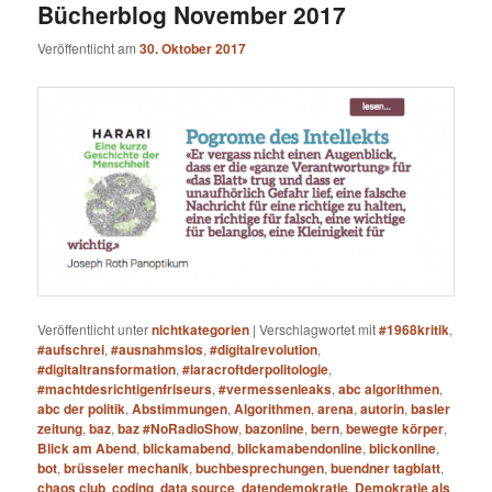
Bücherblog November 2017
Veröffentlicht am
30. Oktober 2017
Veröffentlicht unter
nichtkategorien
|
Verschlagwortet mit
#1968kritik
,
#aufschrei
,
#ausnahmslos
,
#digitalrevolution
,
#digitaltransformation
,
#laracroftderpolitologie
,
#machtdesrichtigenfriseurs
,
#vermessenleaks
,
abc algorithmen
,
abc der politik
,
Abstimmungen
,
Algorithmen
,
arena
,
autorin
,
basler
zeitung
,
baz
,
baz #NoRadioShow
,
bazonline
,
bern
,
bewegte körper
,
Blick am Abend
,
blickamabend
,
blickamabendonline
,
blickonline
,
bot
,
brüsseler mechanik
,
buchbesprechungen
,
buendner tagblatt
,
chaos club
,
coding
,
data source
,
datendemokratie
,
Demokratie als