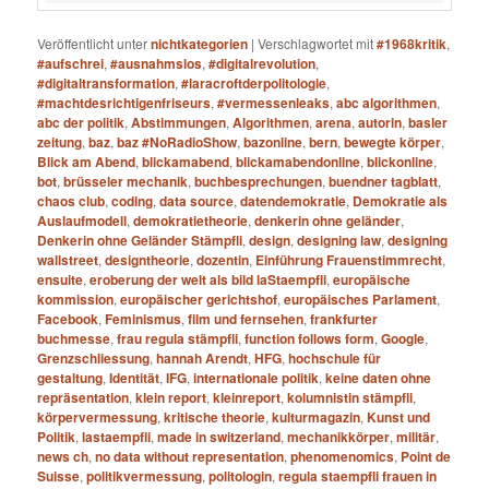
Veröffentlicht unter
nichtkategorien
|
Verschlagwortet mit
#1968kritik
,
#aufschrei
,
#ausnahmslos
,
#digitalrevolution
,
#digitaltransformation
,
#laracroftderpolitologie
,
#machtdesrichtigenfriseurs
,
#vermessenleaks
,
abc algorithmen
,
abc der politik
,
Abstimmungen
,
Algorithmen
,
arena
,
autorin
,
basler
zeitung
,
baz
,
baz #NoRadioShow
,
bazonline
,
bern
,
bewegte körper
,
Blick am Abend
,
blickamabend
,
blickamabendonline
,
blickonline
,
bot
,
brüsseler mechanik
,
buchbesprechungen
,
buendner tagblatt
,
chaos club
,
coding
,
data source
,
datendemokratie
,
Demokratie als
Auslaufmodell
,
demokratietheorie
,
denkerin ohne geländer
,
Denkerin ohne Geländer Stämpfli
,
design
,
designing law
,
designing
wallstreet
,
designtheorie
,
dozentin
,
Einführung Frauenstimmrecht
,
ensuite
,
eroberung der welt als bild laStaempfli
,
europäische
kommission
,
europäischer gerichtshof
,
europäisches Parlament
,
Facebook
,
Feminismus
,
film und fernsehen
,
frankfurter
buchmesse
,
frau regula stämpfli
,
function follows form
,
Google
,
Grenzschliessung
,
hannah Arendt
,
HFG
,
hochschule für
gestaltung
,
Identität
,
IFG
,
internationale politik
,
keine daten ohne
repräsentation
,
klein report
,
kleinreport
,
kolumnistin stämpfli
,
körpervermessung
,
kritische theorie
,
kulturmagazin
,
Kunst und
Politik
,
lastaempfli
,
made in switzerland
,
mechanikkörper
,
militär
,
news ch
,
no data without representation
,
phenomenomics
,
Point de
Suisse
,
politikvermessung
,
politologin
,
regula staempfli frauen in