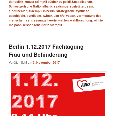
der politik
,
regula stämpfli bücher zu politik&gesellschaft
,
Schweizerische Nationalbank
,
sexismus
,
sozietäten
,
ssm
,
stadttheater
,
staempfli in berlin
,
strategische synthese
geschlecht
,
syndicom
,
twitter
,
ulm hfg
,
vegan
,
vermessung des
menschen
,
vermessungstheorie
,
wahlen
,
wahlforschung
,
winnie
the pooh
,
wissenschaftlerin stämpfli
Berlin 1.12.2017 Fachtagung
Frau und Behinderung
Veröffentlicht am
3. November 2017