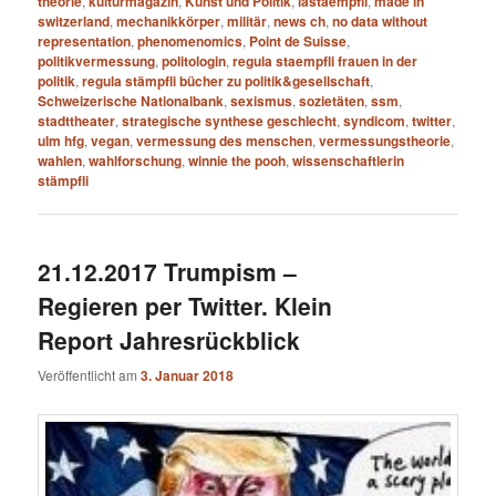
theorie
,
kulturmagazin
,
Kunst und Politik
,
lastaempfli
,
made in
switzerland
,
mechanikkörper
,
militär
,
news ch
,
no data without
representation
,
phenomenomics
,
Point de Suisse
,
politikvermessung
,
politologin
,
regula staempfli frauen in der
politik
,
regula stämpfli bücher zu politik&gesellschaft
,
Schweizerische Nationalbank
,
sexismus
,
sozietäten
,
ssm
,
stadttheater
,
strategische synthese geschlecht
,
syndicom
,
twitter
,
ulm hfg
,
vegan
,
vermessung des menschen
,
vermessungstheorie
,
wahlen
,
wahlforschung
,
winnie the pooh
,
wissenschaftlerin
stämpfli
21.12.2017 Trumpism –
Regieren per Twitter. Klein
Report Jahresrückblick
Veröffentlicht am
3. Januar 2018