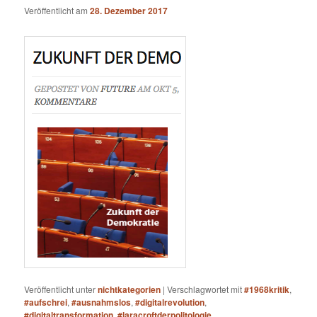
Veröffentlicht am
28. Dezember 2017
Veröffentlicht unter
nichtkategorien
|
Verschlagwortet mit
#1968kritik
,
#aufschrei
,
#ausnahmslos
,
#digitalrevolution
,
#digitaltransformation
,
#laracroftderpolitologie
,