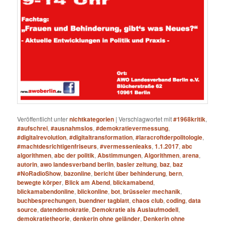
Veröffentlicht unter
nichtkategorien
|
Verschlagwortet mit
#1968kritik
,
#aufschrei
,
#ausnahmslos
,
#demokratievermessung
,
#digitalrevolution
,
#digitaltransformation
,
#laracroftderpolitologie
,
#machtdesrichtigenfriseurs
,
#vermessenleaks
,
1.1.2017
,
abc
algorithmen
,
abc der politik
,
Abstimmungen
,
Algorithmen
,
arena
,
autorin
,
awo landesverband berlin
,
basler zeitung
,
baz
,
baz
#NoRadioShow
,
bazonline
,
bericht über behinderung
,
bern
,
bewegte körper
,
Blick am Abend
,
blickamabend
,
blickamabendonline
,
blickonline
,
bot
,
brüsseler mechanik
,
buchbesprechungen
,
buendner tagblatt
,
chaos club
,
coding
,
data
source
,
datendemokratie
,
Demokratie als Auslaufmodell
,
demokratietheorie
,
denkerin ohne geländer
,
Denkerin ohne