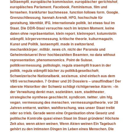
laStaempfli
,
europäische kommission
,
europäischer gerichtshof
,
europäisches Parlament
,
Facebook
,
Feminismus
,
film und
fernsehen
,
frankfurter buchmesse
,
function follows form
,
Google
,
Grenzschliessung
,
hannah Arendt
,
HFG
,
hochschule für
gestaltung
,
Identität
,
IFG
,
internationale politik
,
ist etwas faul im
Staat. Die DDR-Stasi versuchte noch im letzten Moment
,
keine
daten ohne repräsentation
,
klein report
,
kleinreport
,
kolumnistin
stämpfli
,
körpervermessung
,
kritische theorie
,
kulturmagazin
,
Kunst und Politik
,
lastaempfli
,
made in switzerland
,
mechanikkörper
,
militär
,
news ch
,
nicht der Paranoia und
Geheimnistuerei ihrer hochbezahlten Beamten
,
no data without
representation
,
phenomenomics
,
Point de Suisse
,
politikvermessung
,
politologin
,
regula staempfli frauen in der
politik
,
regula stämpfli bücher zu politik&gesellschaft
,
Schweizerische Nationalbank
,
sexismus
,
sind einfach aus dem
VBS verschwunden. 7 Ordner und 20 Dossiers – unauffindbar! Der
oberste Historiker der Schweiz schlägt richtigerweise Alarm: «In
der Verwaltung denkt man
,
sozietäten
,
ssm
,
stadttheater
,
strategische synthese geschlecht
,
syndicom
,
twitter
,
ulm hfg
,
vegan
,
vermessung des menschen
,
vermessungstheorie
,
vor 28
Jahren enttarnt
,
wahlen
,
wahlforschung
,
was unser Staat treibt
oder so trieb. Gerade wenn eine Organisation ohne Gesetz und
politische Kontrolle quasi einen Staat im Staat gründete! Höchste
Zeit also
,
wenn akten weinen
,
Wenn Akten weinen Ein Tagebuch
gehört zu den intimsten Dingen im Leben eines Menschen. Die