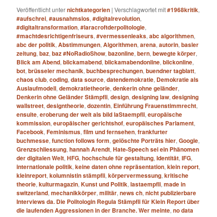
Veröffentlicht unter
nichtkategorien
|
Verschlagwortet mit
#1968kritik
,
#aufschrei
,
#ausnahmslos
,
#digitalrevolution
,
#digitaltransformation
,
#laracroftderpolitologie
,
#machtdesrichtigenfriseurs
,
#vermessenleaks
,
abc algorithmen
,
abc der politik
,
Abstimmungen
,
Algorithmen
,
arena
,
autorin
,
basler
zeitung
,
baz
,
baz #NoRadioShow
,
bazonline
,
bern
,
bewegte körper
,
Blick am Abend
,
blickamabend
,
blickamabendonline
,
blickonline
,
bot
,
brüsseler mechanik
,
buchbesprechungen
,
buendner tagblatt
,
chaos club
,
coding
,
data source
,
datendemokratie
,
Demokratie als
Auslaufmodell
,
demokratietheorie
,
denkerin ohne geländer
,
Denkerin ohne Geländer Stämpfli
,
design
,
designing law
,
designing
wallstreet
,
designtheorie
,
dozentin
,
Einführung Frauenstimmrecht
,
ensuite
,
eroberung der welt als bild laStaempfli
,
europäische
kommission
,
europäischer gerichtshof
,
europäisches Parlament
,
Facebook
,
Feminismus
,
film und fernsehen
,
frankfurter
buchmesse
,
function follows form
,
gelöschte Porträts hier
,
Google
,
Grenzschliessung
,
hannah Arendt
,
Hate-Speech sei ein Phänomen
der digitalen Welt
,
HFG
,
hochschule für gestaltung
,
Identität
,
IFG
,
internationale politik
,
keine daten ohne repräsentation
,
klein report
,
kleinreport
,
kolumnistin stämpfli
,
körpervermessung
,
kritische
theorie
,
kulturmagazin
,
Kunst und Politik
,
lastaempfli
,
made in
switzerland
,
mechanikkörper
,
militär
,
news ch
,
nicht publizierbare
Interviews da. Die Politologin Regula Stämpfli für Klein Report über
die laufenden Aggressionen in der Branche. Wer meinte
,
no data