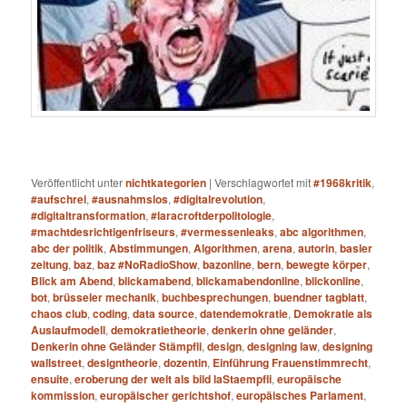
Veröffentlicht unter
nichtkategorien
|
Verschlagwortet mit
#1968kritik
,
#aufschrei
,
#ausnahmslos
,
#digitalrevolution
,
#digitaltransformation
,
#laracroftderpolitologie
,
#machtdesrichtigenfriseurs
,
#vermessenleaks
,
abc algorithmen
,
abc der politik
,
Abstimmungen
,
Algorithmen
,
arena
,
autorin
,
basler
zeitung
,
baz
,
baz #NoRadioShow
,
bazonline
,
bern
,
bewegte körper
,
Blick am Abend
,
blickamabend
,
blickamabendonline
,
blickonline
,
bot
,
brüsseler mechanik
,
buchbesprechungen
,
buendner tagblatt
,
chaos club
,
coding
,
data source
,
datendemokratie
,
Demokratie als
Auslaufmodell
,
demokratietheorie
,
denkerin ohne geländer
,
Denkerin ohne Geländer Stämpfli
,
design
,
designing law
,
designing
wallstreet
,
designtheorie
,
dozentin
,
Einführung Frauenstimmrecht
,
ensuite
,
eroberung der welt als bild laStaempfli
,
europäische
kommission
,
europäischer gerichtshof
,
europäisches Parlament
,