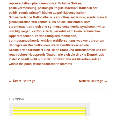
representation
,
phenomenomics
,
Point de Suisse
,
politikvermessung
,
politologin
,
regula staempfli frauen in der
politik
,
regula stämpfli bücher zu politik&gesellschaft
,
Schweizerische Nationalbank
,
sehr offen
,
sexismus
,
sondern auch
global durchsetzen könnte. Dies tut sie
,
sozietäten
,
ssm
,
stadttheater
,
strategische synthese geschlecht
,
syndicom
,
twitter
,
ulm hfg
,
vegan
,
verführerisch
,
verkehrt sich in ein technisches
Apparatedenken
,
vermessung des menschen
,
vermessungstheorie
,
wahlen
,
wahlforschung
,
was vor Jahren an
der digitalen Revolution neu
,
wenn Identitätskarten wie
Kreditkarten formatiert sind
,
wenn Staat und Unternehmen uns ein
regelrechtes Neusprech (Output
,
wie sich die direkte Demokratie
in der Zukunft nicht nur in der Schweiz
,
wie wir hinsehen sollten
,
winnie the pooh
,
wissenschaftlerin stämpfli
Beitragsnavigation
←
Ältere Beiträge
Neuere Beiträge
→
TRUMPISM