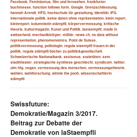
Facebook
,
Feminismus
,
film und fernsehen
,
frankfurter
buchmesse
,
function follows form
,
Google
,
Grenzschliessung
,
hannah Arendt
,
HFG
,
hochschule für gestaltung
,
Identität
,
IFG
,
internationale politik
,
keine daten ohne repräsentation
,
klein report
,
kleinreport
,
kolumnistin stämpfli
,
körpervermessung
,
kritische
theorie
,
kulturmagazin
,
Kunst und Politik
,
lastaempfli
,
made in
switzerland
,
mechanikkörper
,
militär
,
news ch
,
no data without
representation
,
phenomenomics
,
Point de Suisse
,
politikvermessung
,
politologin
,
regula staempfli frauen in der
politik
,
regula stämpfli bücher zu politik&gesellschaft
,
Schweizerische Nationalbank
,
sexismus
,
sozietäten
,
ssm
,
stadttheater
,
strategische synthese geschlecht
,
syndicom
,
twitter
,
ulm hfg
,
vegan
,
vermessung des menschen
,
vermessungstheorie
,
wahlen
,
wahlforschung
,
winnie the pooh
,
wissenschaftlerin
stämpfli
Swissfuture:
Demokratie/Magazin 3/2017.
Beitrag zur Debatte der
Demokratie von laStaempfli