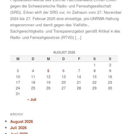
gegen die Schweizerische Radio- und Fernsehgesellschaft
(SRG). Erken wirft der SRG vor, im Zeitraum vom 27. November
2024 bis 27. Februar 2025 eine einseitige, pro-UNRWA-Haltung
eingenommen und damit gegen das Vielfalts-,
Sachgerechtigkeits- und Transparenzgebot gemäß Artikel 4 des
Radio- und Fernsehgesetzes (RTVG) […]
AUGUST 2026
M
D
M
D
F
S
S
1
2
3
4
5
6
7
8
9
10
11
12
13
14
15
16
17
18
19
20
21
22
23
24
25
26
27
28
29
30
31
« Juli
ARCHIV
August 2026
Juli 2026
Juni 2026