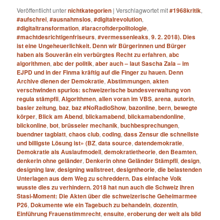
Veröffentlicht unter
nichtkategorien
|
Verschlagwortet mit
#1968kritik
,
#aufschrei
,
#ausnahmslos
,
#digitalrevolution
,
#digitaltransformation
,
#laracroftderpolitologie
,
#machtdesrichtigenfriseurs
,
#vermessenleaks
,
9. 2. 2018). Dies
ist eine Ungeheuerlichkeit. Denn wir Bürgerinnen und Bürger
haben als Souverän ein verbürgtes Recht zu erfahren
,
abc
algorithmen
,
abc der politik
,
aber auch – laut Sascha Zala – im
EJPD und in der Finma kräftig auf die Finger zu hauen. Denn
Archive dienen der Demokratie
,
Abstimmungen
,
akten
verschwinden spurlos: schweizerische bundesverwaltung von
regula stämpfli
,
Algorithmen
,
allen voran im VBS
,
arena
,
autorin
,
basler zeitung
,
baz
,
baz #NoRadioShow
,
bazonline
,
bern
,
bewegte
körper
,
Blick am Abend
,
blickamabend
,
blickamabendonline
,
blickonline
,
bot
,
brüsseler mechanik
,
buchbesprechungen
,
buendner tagblatt
,
chaos club
,
coding
,
dass Zensur die schnellste
und billigste Lösung ist» (BZ
,
data source
,
datendemokratie
,
Demokratie als Auslaufmodell
,
demokratietheorie
,
den Beamten
,
denkerin ohne geländer
,
Denkerin ohne Geländer Stämpfli
,
design
,
designing law
,
designing wallstreet
,
designtheorie
,
die belastenden
Unterlagen aus dem Weg zu schreddern. Das einfache Volk
wusste dies zu verhindern. 2018 hat nun auch die Schweiz ihren
Stasi-Moment: Die Akten über die schweizerische Geheimarmee
P26
,
Dokumente wie ein Tagebuch zu behandeln
,
dozentin
,
Einführung Frauenstimmrecht
,
ensuite
,
eroberung der welt als bild