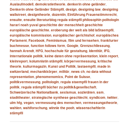
Auslaufmodell
,
demokratietheorie
,
denkerin ohne geländer
,
Denkerin ohne Geländer Stämpfli
,
design
,
designing law
,
designing
wallstreet
,
designtheorie
,
dozentin
,
Einführung Frauenstimmrecht
,
ensuite
,
ensuite literaturblog regula stämpfli philosophin politologin
harari noah yuval geschichte der menschheit geschichte
europäische geschichte
,
eroberung der welt als bild laStaempfli
,
europäische kommission
,
europäischer gerichtshof
,
europäisches
Parlament
,
Facebook
,
Feminismus
,
film und fernsehen
,
frankfurter
buchmesse
,
function follows form
,
Google
,
Grenzschliessung
,
hannah Arendt
,
HFG
,
hochschule für gestaltung
,
Identität
,
IFG
,
internationale politik
,
keine daten ohne repräsentation
,
klein report
,
kleinreport
,
kolumnistin stämpfli
,
körpervermessung
,
kritische
theorie
,
kulturmagazin
,
Kunst und Politik
,
lastaempfli
,
made in
switzerland
,
mechanikkörper
,
militär
,
news ch
,
no data without
representation
,
phenomenomics
,
Point de Suisse
,
politikvermessung
,
politologin
,
regula staempfli frauen in der
politik
,
regula stämpfli bücher zu politik&gesellschaft
,
Schweizerische Nationalbank
,
sexismus
,
sozietäten
,
ssm
,
stadttheater
,
strategische synthese geschlecht
,
syndicom
,
twitter
,
ulm hfg
,
vegan
,
vermessung des menschen
,
vermessungstheorie
,
wahlen
,
wahlforschung
,
winnie the pooh
,
wissenschaftlerin
stämpfli