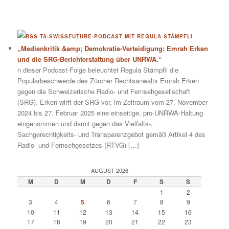
TA-SWISSFUTURE-PODCAST MIT REGULA STÄMPFLI
„Medienkritik &amp; Demokratie-Verteidigung: Emrah Erken
und die SRG-Berichterstattung über UNRWA.“
n dieser Podcast-Folge beleuchtet Regula Stämpfli die
Popularbeschwerde des Zürcher Rechtsanwalts Emrah Erken
gegen die Schweizerische Radio- und Fernsehgesellschaft
(SRG). Erken wirft der SRG vor, im Zeitraum vom 27. November
2024 bis 27. Februar 2025 eine einseitige, pro-UNRWA-Haltung
eingenommen und damit gegen das Vielfalts-,
Sachgerechtigkeits- und Transparenzgebot gemäß Artikel 4 des
Radio- und Fernsehgesetzes (RTVG) […]
AUGUST 2026
M
D
M
D
F
S
S
1
2
3
4
5
6
7
8
9
10
11
12
13
14
15
16
17
18
19
20
21
22
23