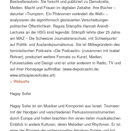
Bestsellerautorin. Sie forscht und publiziert zu Demokratie,
Medien, Macht und Frauen im digitalen Zeitalter. Ihre Bücher –
darunter «Trumpism. Ein Phänomen verändert die Welt» –
analysieren die algorithmisch gesteuerten Verschiebungen
politischer Öffentlichkeit. Regula Stämpflis Hannah Arendt-
Lectures an der HSG sind legendär. Stämpfli lehrte über 25 Jahre
am MAZ – Die Schweizer Journalistenschule, mit Schwerpunkt
auf Politik- und Auslandsjournalismus. Sie ist Mitbegründerin des
feministischen Podcasts «Die Podcastin» (zusammen mit Isabel
Rohner), produziert weitere Formate zu Kunst, Medien,
Futurestudies und Design und ist unter anderem in Radio, TV und
auf ihrer Homepage auffindbar. (www.diepotcastin.de;
www.artisapieceofcake.art)
> Webseite
Hagay Sofer
Hagay Sofer ist ein Musiker und Komponist aus Israel. Tourneen
mit der Handpan und verschiedenen Perkussionsinstrumenten
durch Europa und Indien brachten ihm einen tiefen musikalischen
Einblick in andere Kulturen, deren Melodien und Rhythmen. Er ist
einer der Pioniere der professionellen Handpan-Spieler und hat