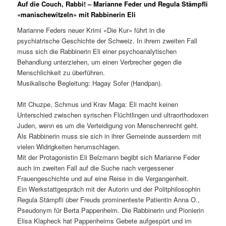
Auf die Couch, Rabbi! – Marianne Feder und Regula Stämpfli
«manischewitzeln» mit Rabbinerin Eli
Marianne Feders neuer Krimi «Die Kur» führt in die
psychiatrische Geschichte der Schweiz. In ihrem zweiten Fall
muss sich die Rabbinerin Eli einer psychoanalytischen
Behandlung unterziehen, um einen Verbrecher gegen die
Menschlichkeit zu überführen.
Musikalische Begleitung: Hagay Sofer (Handpan).
Mit Chuzpe, Schmus und Krav Maga: Eli macht keinen
Unterschied zwischen syrischen Flüchtlingen und ultraorthodoxen
Juden, wenn es um die Verteidigung von Menschenrecht geht.
Als Rabbinerin muss sie sich in ihrer Gemeinde ausserdem mit
vielen Widrigkeiten herumschlagen.
Mit der Protagonistin Eli Belzmann begibt sich Marianne Feder
auch im zweiten Fall auf die Suche nach vergessener
Frauengeschichte und auf eine Reise in die Vergangenheit.
Ein Werkstattgespräch mit der Autorin und der Politphilosophin
Regula Stämpfli über Freuds prominenteste Patientin Anna O.,
Pseudonym für Berta Pappenheim. Die Rabbinerin und Pionierin
Elisa Klapheck hat Pappenheims Gebete aufgespürt und im