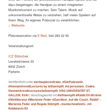
dazu beigetragen, die Handpan zu einem integrierten
Musikinstrument zu machen. Sein Talent, Musik auf
unkonventionelle Weise zu verstehen, half vielen Spielern auf
ihrem Weg, ihr eigenes Potenzial zu verwirklichen.
> Webseite
Platzreservation via
E-Mail
, 044 283 22 50
Veranstaltungsort:
ICZ Bibliothek
Lavaterstrasse 33
8002 Zürich
Parterre
Veröffentlicht unter
#artisapieceofcake
,
#DiePodcastin
,
#HannahArendtLectures by laStaempfli
,
Ad personam
,
Codes
,
HannahArendtLectures/laStaempfli
,
HSG UNIVERSITÄT ST.
GALLEN
,
KI/AI
|
Verschlagwortet mit
#laStaempfli #Rabbi Eli #Krimis
#Weltliteratur #Marianne Feder #Zueriliest
,
Auf die Couch
,
Rabbi! –
Marianne Feder und Regula Stämpfli «manischewitzeln» mit
Rabbinerin Eli