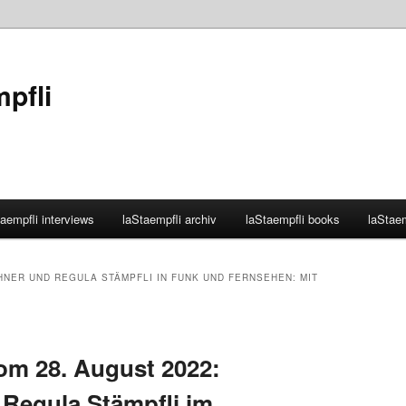
mpfli
aempfli interviews
laStaempfli archiv
laStaempfli books
laStaem
HNER UND REGULA STÄMPFLI IN FUNK UND FERNSEHEN: MIT
om 28. August 2022:
 Regula Stämpfli im