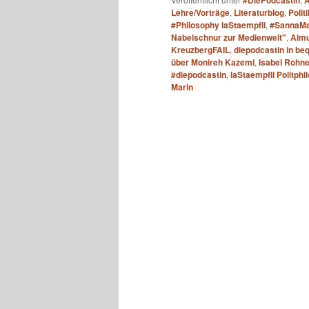
#DiePodcastin
A
Lehre/Vorträge
,
Literaturblog
,
Polit
#Philosophy laStaempfli
,
#SannaMa
Nabelschnur zur Medienwelt"
,
Almu
KreuzbergFAIL
,
diepodcastin in be
über Monireh Kazemi
,
Isabel Rohne
#diepodcastin
,
laStaempfli Politphi
Marin