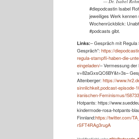
— Dr. Isabel Roh
#diepodcastin Isabel Roh
jeweiliges Werk kennen 
Wochenrückblick: Unabhä
#podcasts gibt.
Links:
– Gespräch mit Regula S
Gespräch”:
https://diepodcast
regula-stampfli-haben-die-unt
eingeladen/
– Vermessung der 
v=82aGxsQC6BY&t=3s– Gesprä
Altenberger:
https://www.hr2.d
sinnlichkeit,podcast-episode-
iranischen-Feminismus/!58733
Hotpants: https://www.sueddeut
kindermode-rosa-hotpants-bla
Finnland:
https://twitter.com/
rSFT4RAg3rugA
Veröffentlicht unter
,