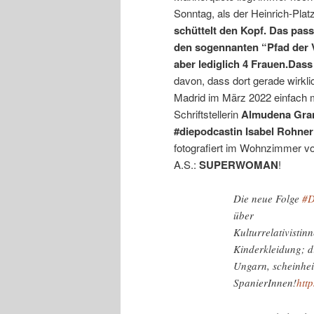
Sonntag, als der Heinrich-Pla
schüttelt den Kopf. Das pas
den sogennanten “Pfad der V
aber lediglich 4 Frauen.Dass
davon, dass dort gerade wirkl
Madrid im März 2022 einfach 
Schriftstellerin
Almudena Gran
#diepodcastin Isabel Rohner 
fotografiert im Wohnzimmer vo
A.S.:
SUPERWOMAN
!
Die neue Folge
#D
über
Kulturrelativistin
Kinderkleidung; d
Ungarn, scheinhei
SpanierInnen!
htt