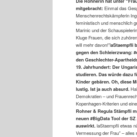
Die Rohnerin hat unter “Fr
mitgebracht:
Einmal das Gesp
Menschenrechtskämpferin Inge 
feministisch und menschlich 
Marinic und der Schauspielerin
Kluge Frauen, die sich zuhöre
will mehr davon!”l
aStaempfli 
gegen den Schleierzwang: #
den Geschlechter-Apartheids
19. Jahrhundert: Der Ungari
studieren. Das würde dazu f
Kinder gebären. Oh, diese M
lustig. Ist ja auch absurd.
Hah
Demokratien – und Frauenrechte
Kopenhagen-Kriterien und einen
Rohner & Regula Stämpfli m
neuen #BigData Tool der SZ
auswirkt.
laStaempfli etwas nü
Vermessung der Frau” – alles s