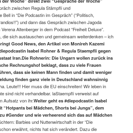
au der Woche” direkt zwei “Gespräche der Woche”
räch zwischen Regula Stämpfli und
Bell in “Die Podcastin im Gespräch” (“Politisch,
grandios!!”) und dann das Gespräch zwischen Jagoda
 Verena Altenberger in dem Podcast “Freiheit Deluxe”.
n, die sich austauschen und gemeinsam weiterdenken – ich
bringt Good News, den Artikel von Monireh Kazemi
diepodcastin Isabel Rohner & Regula Staempfli gegen
staat Iran.Die Rohnerin: Die Ungarn wollen zurück ins
sche Rechnungshof beklagt, dass zu viele Frauen
ühren, dass sie keinen Mann finden und damit weniger
eldung finden ganz viele in Deutschland wahnsinnig
a. Leute!!! Hier muss die EU einschreiten! Wir leben in
 sind nicht verhandelbar. laStaempfli verweist auf
 Aufsatz von ihr.
Weiter geht es #diepodcastin Isabel
it “Hotpants bei Mädchen, Shorts bei Jungs”, dem
 zu #Gender und wie verheerend sich das auf Mädchen
chtern: Barbies und Nuttenwirtschaft in der “Die
chon erwähnt, nichts hat sich verändert. Dazu die