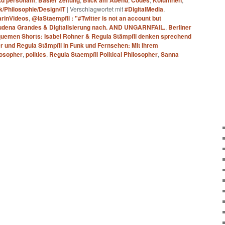
d personam
Basler Zeitung
Blick am Abend
Codes
Kolumnen
ik/Philosophie/Design/IT
|
Verschlagwortet mit
#DigitalMedia
,
rinVideos
,
@laStaempfli : "#Twitter is not an account but
dena Grandes & Digitalisierung nach. AND UNGARNFAIL.
,
Berliner
quemen Shorts: Isabel Rohner & Regula Stämpfli denken sprechend
r und Regula Stämpfli in Funk und Fernsehen: Mit ihrem
losopher
,
politics
,
Regula Staempfli Political Philosopher
,
Sanna