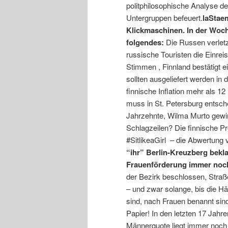
politphilosophische Analyse de
Untergruppen befeuert.
laStae
Klickmaschinen. In der Woche
folgendes:
Die Russen verletz
russische Touristen die Einre
Stimmen , Finnland bestätigt e
sollten ausgeliefert werden in
finnische Inflation mehr als 1
muss in St. Petersburg entsch
Jahrzehnte, Wilma Murto gewi
Schlagzeilen? Die finnische Pr
#SitlikeaGirl – die Abwertung
“ihr” Berlin-Kreuzberg bekl
Frauenförderung immer noch w
der Bezirk beschlossen, Straß
– und zwar solange, bis die Hä
sind, nach Frauen benannt sin
Papier! In den letzten 17 Jah
Männerquote liegt immer noch 