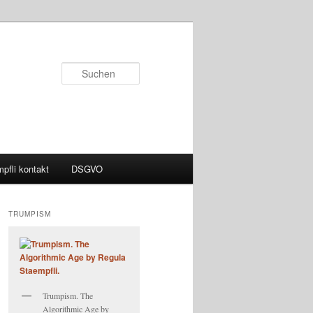
Suchen
pfli kontakt
DSGVO
TRUMPISM
Trumpism. The
Algorithmic Age by