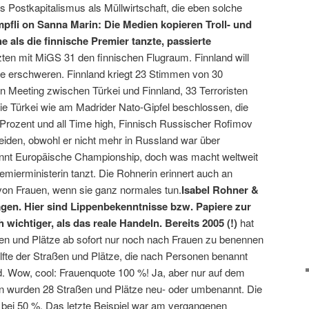
s Postkapitalismus als Müllwirtschaft, die eben solche
mpfli on Sanna Marin: Die Medien kopieren Troll- und
 als die finnische Premier tanzte, passierte
ten mit MiGS 31 den finnischen Flugraum. Finnland will
ise erschweren. Finnland kriegt 23 Stimmen von 30
in Meeting zwischen Türkei und Finnland, 33 Terroristen
 die Türkei wie am Madrider Nato-Gipfel beschlossen, die
2 Prozent und all Time high, Finnisch Russischer Rofimov
eiden, obwohl er nicht mehr in Russland war über
nnt Europäische Championship, doch was macht weltweit
emierministerin tanzt. Die Rohnerin erinnert auch an
 von Frauen, wenn sie ganz normales tun.
Isabel Rohner &
agen. Hier sind Lippenbekenntnisse bzw. Papiere zur
ichtiger, als das reale Handeln. Bereits 2005 (!)
hat
en und Plätze ab sofort nur noch nach Frauen zu benennen
lfte der Straßen und Plätze, die nach Personen benannt
d. Wow, cool: Frauenquote 100 %! Ja, aber nur auf dem
ren wurden 28 Straßen und Plätze neu- oder umbenannt. Die
bei 50 %. Das letzte Beispiel war am vergangenen