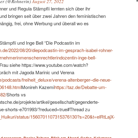
ner (@Rohnerin)
August 27, 2022
ner und Regula Stämpfli lernten sich über ihr
und bringen seit über zwei Jahren den feministischen
ngig, frei, ohne Werbung und überall wo es
tämpfli und Inge Bell “Die Podcastin im
in.de/2022/08/20/diepodcastin-im-gesprach-isabel-rohner-
ernehmerinmenschenrechtlerindozentin-inge-bell-
Frau siehe https://www.youtube.com/watch?
ch mit Jagoda Marinic und Verena
e/podcasts/freiheit_deluxe/verena-altenberger–die-neue-
106148.html
Monireh Kazemi
https://taz.de/Debatte-um-
82/
Shorts vs
sche.de/projekte/artikel/gesellschaft/gegenderte-
ue-shorts-e701993/?reduced=true#Thread zu
TA_Huikuri/status/1560701107315376130?s=20&t=elRtLajX-
,
,
,
,
,