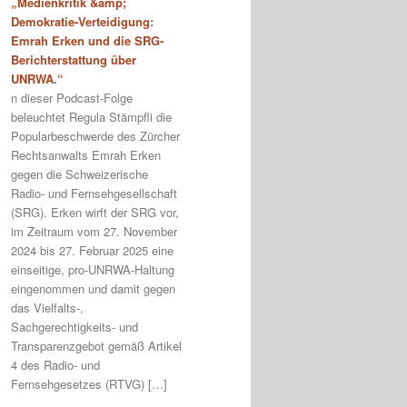
„Medienkritik &amp;
Demokratie-Verteidigung:
Emrah Erken und die SRG-
Berichterstattung über
UNRWA.“
n dieser Podcast-Folge
beleuchtet Regula Stämpfli die
Popularbeschwerde des Zürcher
Rechtsanwalts Emrah Erken
gegen die Schweizerische
Radio- und Fernsehgesellschaft
(SRG). Erken wirft der SRG vor,
im Zeitraum vom 27. November
2024 bis 27. Februar 2025 eine
einseitige, pro-UNRWA-Haltung
eingenommen und damit gegen
das Vielfalts-,
Sachgerechtigkeits- und
Transparenzgebot gemäß Artikel
4 des Radio- und
Fernsehgesetzes (RTVG) […]