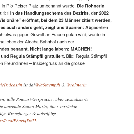
tz in Rio-Reiser-Platz umbenannt wurde.
Die Rohnerin
st 1:1 in das Handlungsschema des Bezirks, der 2022
isionäre” eröffnet, bei dem 23 Männer zitiert werden,
 es auch anders geht, zeigt uns Spanien: Ab
gesehen
ich etwas gegen Gewalt an Frauen getan wird, wurde in
mal eben der Atocha Bahnhof nach der
des benannt. Nicht lange labern: MACHEN!
und Regula Stämpfli gratuliert.
Bild: Regula Stämpfli
n Freundinnen – Insidergruss an die grosse
iePodcastin
ist da!
@laStaempfli
&
@rohnerin
nen; tolle Podcast-Gespräche; über sexualisierte
ie tanzende Sanna Marin; über verrückte
lige Kreuzberger & tatkräftige
ps://t.co/P8qrjqXw7L