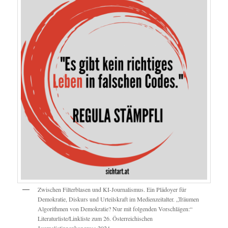
Zwischen Filterblasen und KI-Journalismus. Ein Plädoyer für
Demokratie, Diskurs und Urteilskraft im Medienzeitalter. „Träumen
Algorithmen von Demokratie? Nur mit folgenden Vorschlägen:“
Literaturliste/Linkliste zum 26. Österreichischen