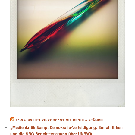
TA-SWISSFUTURE-PODCAST MIT REGULA STÄMPFLI
„Medienkritik &amp; Demokratie-Verteidigung: Emrah Erken
und die SRG-Berichterstattung über UNRWA.“