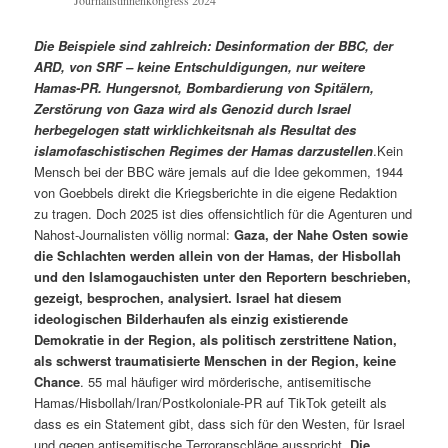
Journalistinnenkongress 2024
Die Beispiele sind zahlreich: Desinformation der BBC, der
ARD, von SRF – keine Entschuldigungen, nur weitere
Hamas-PR. Hungersnot, Bombardierung von Spitälern,
Zerstörung von Gaza wird als Genozid durch Israel
herbegelogen statt wirklichkeitsnah als Resultat des
islamofaschistischen Regimes der Hamas darzustellen
.Kein
Mensch bei der BBC wäre jemals auf die Idee gekommen, 1944
von Goebbels direkt die Kriegsberichte in die eigene Redaktion
zu tragen. Doch 2025 ist dies offensichtlich für die Agenturen und
Nahost-Journalisten völlig normal:
Gaza, der Nahe Osten sowie
die Schlachten werden allein von der Hamas, der Hisbollah
und den Islamogauchisten unter den Reportern beschrieben,
gezeigt, besprochen, analysiert. Israel hat diesem
ideologischen Bilderhaufen als einzig existierende
Demokratie in der Region, als politisch zerstrittene Nation,
als schwerst traumatisierte Menschen in der Region, keine
Chance
. 55 mal häufiger wird mörderische, antisemitische
Hamas/Hisbollah/Iran/Postkoloniale-PR auf TikTok geteilt als
dass es ein Statement gibt, dass sich für den Westen, für Israel
und gegen antisemitische Terroranschläge ausspricht.
Die