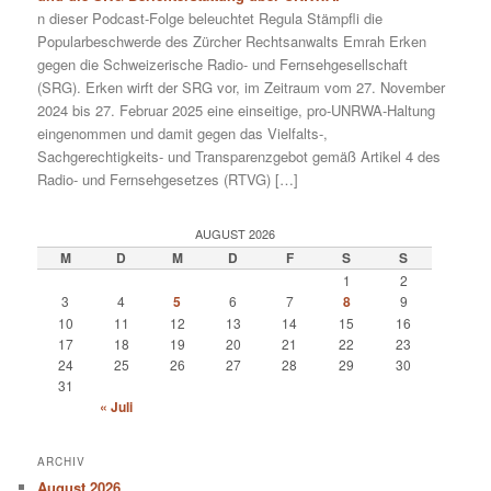
n dieser Podcast-Folge beleuchtet Regula Stämpfli die
Popularbeschwerde des Zürcher Rechtsanwalts Emrah Erken
gegen die Schweizerische Radio- und Fernsehgesellschaft
(SRG). Erken wirft der SRG vor, im Zeitraum vom 27. November
2024 bis 27. Februar 2025 eine einseitige, pro-UNRWA-Haltung
eingenommen und damit gegen das Vielfalts-,
Sachgerechtigkeits- und Transparenzgebot gemäß Artikel 4 des
Radio- und Fernsehgesetzes (RTVG) […]
AUGUST 2026
M
D
M
D
F
S
S
1
2
3
4
5
6
7
8
9
10
11
12
13
14
15
16
17
18
19
20
21
22
23
24
25
26
27
28
29
30
31
« Juli
ARCHIV
August 2026