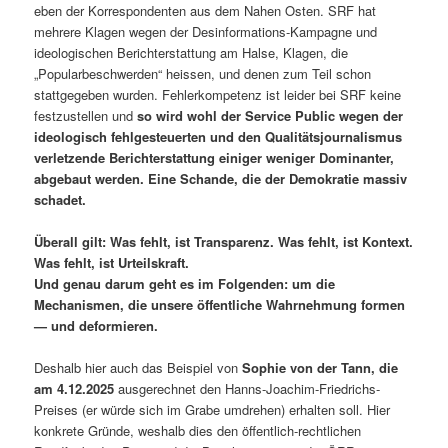
eben der Korrespondenten aus dem Nahen Osten. SRF hat
mehrere Klagen wegen der Desinformations-Kampagne und
ideologischen Berichterstattung am Halse, Klagen, die
„Popularbeschwerden“ heissen, und denen zum Teil schon
stattgegeben wurden. Fehlerkompetenz ist leider bei SRF keine
festzustellen und
so wird wohl der Service Public wegen der
ideologisch fehlgesteuerten und den Qualitätsjournalismus
verletzende Berichterstattung einiger weniger Dominanter,
abgebaut werden. Eine Schande, die der Demokratie massiv
schadet.
Überall gilt: Was fehlt, ist Transparenz. Was fehlt, ist Kontext.
Was fehlt, ist Urteilskraft.
Und genau darum geht es im Folgenden: um die
Mechanismen, die unsere öffentliche Wahrnehmung formen
— und deformieren.
Deshalb hier auch das Beispiel von
Sophie von der Tann, die
am 4.12.2025
ausgerechnet den Hanns-Joachim-Friedrichs-
Preises (er würde sich im Grabe umdrehen) erhalten soll. Hier
konkrete Gründe, weshalb dies den öffentlich-rechtlichen