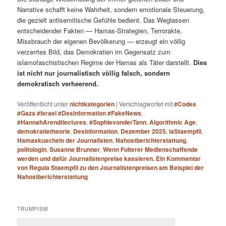
Narrative schafft keine Wahrheit, sondern emotionale Steuerung,
die gezielt antisemitische Gefühle bedient. Das Weglassen
entscheidender Fakten — Hamas-Strategien, Terrorakte,
Missbrauch der eigenen Bevölkerung — erzeugt ein völlig
verzerrtes Bild, das Demokratien im Gegensatz zum
islamofaschistischen Regime der Hamas als Täter darstellt.
Dies
ist nicht nur journalistisch völlig falsch, sondern
demokratisch verheerend.
Veröffentlicht unter
nichtkategorien
|
Verschlagwortet mit
#Codes
#Gaza #Israel #Desinformation #FakeNews
,
#HannahArendtlectures
,
#SophievonderTann
,
Algorithmic Age
,
demokratietheorie
,
Desinformation
,
Dezember 2025. laStaempfli
,
Hamaskuscheln der Journalisten
,
Nahostberichterstattung
,
politologin
,
Susanne Brunner
,
Wenn Folterer Medienschaffende
werden und dafür Journalistenpreise kassieren. Ein Kommentar
von Regula Staempfli zu den Journalistenpreisen am Beispiel der
Nahostberichterstattung
TRUMPISM