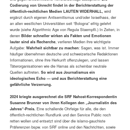
Codierung von Unrecht findet in der Berichterstattung der
öffentlich-rechtlichen Medien LAUTEN WIDERHALL,
wird
ergänzt durch eigenen Antisemitismus und/oder Israelhass, der
an allen westlichen Universitäten seit “Bologna” eifrig gelehrt
wurde (siehe Algorithmic Age von Regula Staempfli.) In Zeiten, in
denen
Bilder schneller wirken als Fakten und Emotionen
lauter sind als Recherche
, verlieren Medien ihre wichtigste
Aufgabe:
Wahrheit sichtbar zu machen
: Sagen, was ist. Immer
häufiger übernehmen deutsche und schweizerische Redaktionen
Informationen, ohne ihre Herkunft offenzulegen, und lassen
Täterorganisationen wie die Hamas als scheinbar neutrale
Quellen auftreten.
So wird aus Journalismus ein
ideologisches Echo — und aus Berichterstattung eine
gefährliche Verzerrung.
2024 kriegte ausgerechnet die SRF Nahost-Korrespondentin
Susanne Brunner von ihren Kollegen den „Journalistin des
Jahres“-Preis.
Eine schallende Ohrfeige für alle, die den
öffentlich-rechtlichen Rundfunk und den Service Public noch
retten wollen und entsetzt sind über die islamo-gauchiste
Präferenzen bspw. von SRF online und den Nachrichten, sowie