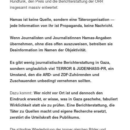
Rundfunk, den Preis und die Berichterstattung der ÖRR
insgesamt massiv entwertet:
Hamas ist keine Quelle, sondern eine Täterorganisation —
jede Information von ihr ist Propaganda, keine Nachricht.
Wenn Journalis
ten und Journalist
innen Hamas-Angaben
übernehmen, ohne dies offen auszuweisen, betreiben sie
Desinformation im Namen der Objektivität
.
Es gibt wenig journalistische Berichterstattung in Gaza,
sondern unglaublich viel TERROR & JUDENHASS-PR, ein
Umstand, den die ARD- und ZDF-Zuhörenden und
Zuschauenden unbedingt vernehmen sollten.
Dazu kommt:
Wer nicht vor Ort ist und dennoch den
Eindruck erweckt, er wisse, was in Gaza geschehe, fabuliert
Wirklichkeit statt sie zu prüfen.
Eine Berichterstattung, die
Täter zu Quellen macht und eigene Recherche ersetzt,
zerstört die Urteilskraft des Publikums.
Die ständige Wiederholung der immer gleichen Bilder und