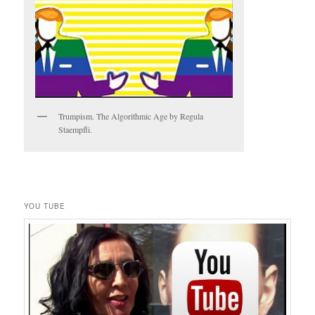
Trumpism. The Algorithmic Age by Regula
Staempfli.
YOU TUBE