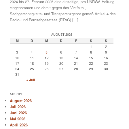
2024 bis 27. Februar 2025 eine einseitige, pro-UNRWA-Haltung
eingenommen und damit gegen das Vielfalts-,
Sachgerechtigkeits- und Transparenzgebot gemäß Artikel 4 des
Radio- und Fernsehgesetzes (RTVG) […]
AUGUST 2026
M
D
M
D
F
S
S
1
2
3
4
5
6
7
8
9
10
11
12
13
14
15
16
17
18
19
20
21
22
23
24
25
26
27
28
29
30
31
« Juli
ARCHIV
August 2026
Juli 2026
Juni 2026
Mai 2026
April 2026