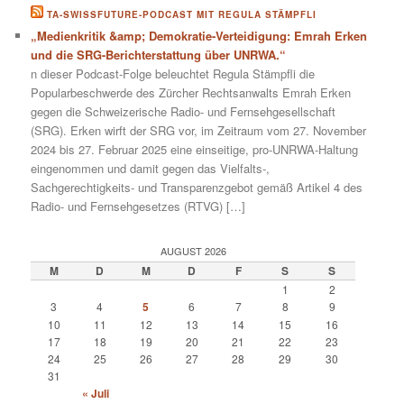
TA-SWISSFUTURE-PODCAST MIT REGULA STÄMPFLI
„Medienkritik &amp; Demokratie-Verteidigung: Emrah Erken
und die SRG-Berichterstattung über UNRWA.“
n dieser Podcast-Folge beleuchtet Regula Stämpfli die
Popularbeschwerde des Zürcher Rechtsanwalts Emrah Erken
gegen die Schweizerische Radio- und Fernsehgesellschaft
(SRG). Erken wirft der SRG vor, im Zeitraum vom 27. November
2024 bis 27. Februar 2025 eine einseitige, pro-UNRWA-Haltung
eingenommen und damit gegen das Vielfalts-,
Sachgerechtigkeits- und Transparenzgebot gemäß Artikel 4 des
Radio- und Fernsehgesetzes (RTVG) […]
AUGUST 2026
M
D
M
D
F
S
S
1
2
3
4
5
6
7
8
9
10
11
12
13
14
15
16
17
18
19
20
21
22
23
24
25
26
27
28
29
30
31
« Juli