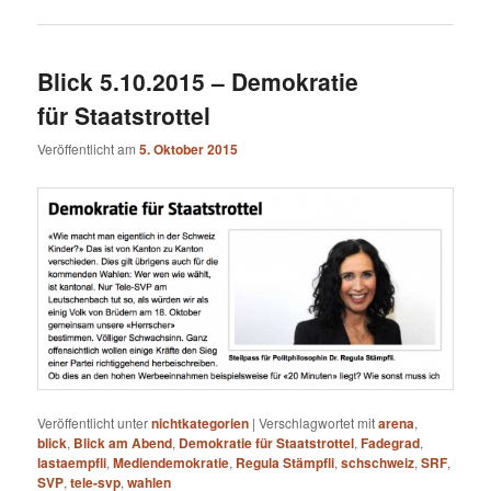
Blick 5.10.2015 – Demokratie
für Staatstrottel
Veröffentlicht am
5. Oktober 2015
Veröffentlicht unter
nichtkategorien
|
Verschlagwortet mit
arena
,
blick
,
Blick am Abend
,
Demokratie für Staatstrottel
,
Fadegrad
,
lastaempfli
,
Mediendemokratie
,
Regula Stämpfli
,
schschweiz
,
SRF
,
SVP
,
tele-svp
,
wahlen