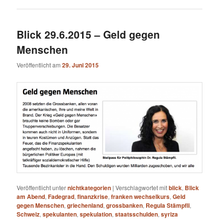
Blick 29.6.2015 – Geld gegen
Menschen
Veröffentlicht am
29. Juni 2015
Veröffentlicht unter
nichtkategorien
|
Verschlagwortet mit
blick
,
Blick
am Abend
,
Fadegrad
,
finanzkrise
,
franken wechselkurs
,
Geld
gegen Menschen
,
griechenland
,
grossbanken
,
Regula Stämpfli
,
Schweiz
,
spekulanten
,
spekulation
,
staatsschulden
,
syriza