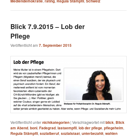
Mediendemokratie
,
rating
,
Regula Stämpfli
,
Schweiz
Blick 7.9.2015 – Lob der
Pflege
Veröffentlicht am
7. September 2015
Veröffentlicht unter
nichtkategorien
|
Verschlagwortet mit
blick
,
Blick
am Abend
,
boni
,
Fadegrad
,
lastaempfli
,
lob der pflege
,
pflegeheim
,
Regula Stämpfli
,
sozialberuf
,
sozialstaat
,
unterbezahlt
,
wahlen