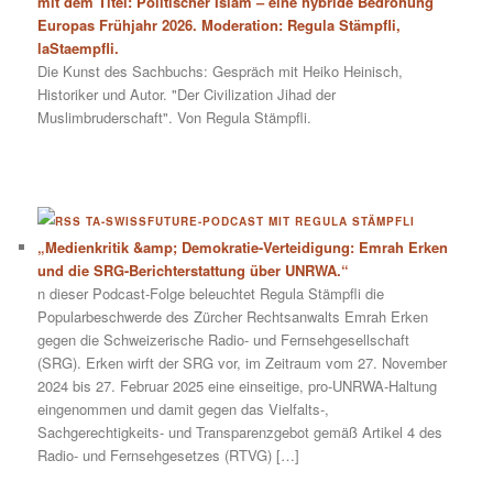
mit dem Titel: Politischer Islam – eine hybride Bedrohung
Europas Frühjahr 2026. Moderation: Regula Stämpfli,
laStaempfli.
Die Kunst des Sachbuchs: Gespräch mit Heiko Heinisch,
Historiker und Autor. "Der Civilization Jihad der
Muslimbruderschaft". Von Regula Stämpfli.
TA-SWISSFUTURE-PODCAST MIT REGULA STÄMPFLI
„Medienkritik &amp; Demokratie-Verteidigung: Emrah Erken
und die SRG-Berichterstattung über UNRWA.“
n dieser Podcast-Folge beleuchtet Regula Stämpfli die
Popularbeschwerde des Zürcher Rechtsanwalts Emrah Erken
gegen die Schweizerische Radio- und Fernsehgesellschaft
(SRG). Erken wirft der SRG vor, im Zeitraum vom 27. November
2024 bis 27. Februar 2025 eine einseitige, pro-UNRWA-Haltung
eingenommen und damit gegen das Vielfalts-,
Sachgerechtigkeits- und Transparenzgebot gemäß Artikel 4 des
Radio- und Fernsehgesetzes (RTVG) […]