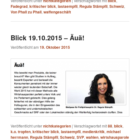
Veröffentlicht unter
nichtkategorien
|
Verschlagwortet mit
blick
,
Fadegrad
,
kritischer blick
,
lastaempfli
,
Regula Stämpfli
,
Schweiz
,
Von Phall zu Phall
,
waffengeschäft
Blick 19.10.2015 – Äuä!
Veröffentlicht am
19. Oktober 2015
Veröffentlicht unter
nichtkategorien
|
Verschlagwortet mit
88
,
blick
,
k.o. tropfen
,
kritischer blick
,
lastaempfli
,
medienkritik
,
michael
herrmann
,
Regula Stämpfli
,
Schweiz
,
SVP
,
wahlen
,
wirtshausparole