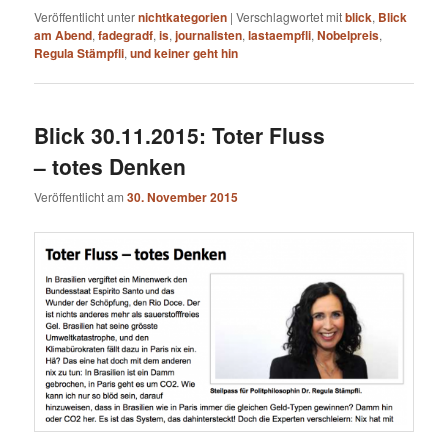
Veröffentlicht unter
nichtkategorien
|
Verschlagwortet mit
blick
,
Blick
am Abend
,
fadegradf
,
is
,
journalisten
,
lastaempfli
,
Nobelpreis
,
Regula Stämpfli
,
und keiner geht hin
Blick 30.11.2015: Toter Fluss
– totes Denken
Veröffentlicht am
30. November 2015