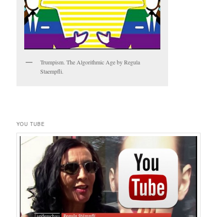
Trumpism. The Algorithmic Age by Regula
Staempfli.
YOU TUBE